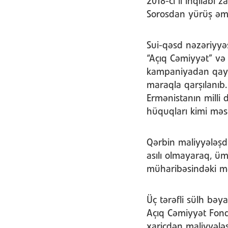
2018-ci il inqilabı
Sorosdan yürüş əmr
Sui-qəsd nəzəriyyə
“Açıq Cəmiyyət” və 
kampaniyadan qayna
maraqla qarşılanıb. 
Ermənistanın milli 
hüquqları kimi məsə
Qərbin maliyyələşdi
asılı olmayaraq, üm
müharibəsindəki mə
Üç tərəfli sülh bəy
Açıq Cəmiyyət Fondu
xaricdən maliyyələş