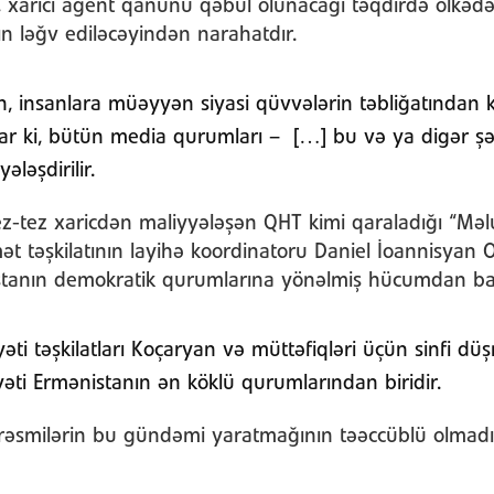
, xarici agent qanunu qəbul olunacağı təqdirdə ölkədə
nın ləğv ediləcəyindən narahatdır.
an, insanlara müəyyən siyasi qüvvələrin təbliğatında
ar ki, bütün media qurumları – […] bu və ya digər şə
ələşdirilir.
tez-tez xaricdən maliyyələşən QHT kimi qaraladığı “Məl
mət təşkilatının layihə koordinatoru Daniel İoannisyan 
nistanın demokratik qurumlarına yönəlmiş hücumdan baş
ti təşkilatları Koçaryan və müttəfiqləri üçün sinfi dü
əti Ermənistanın ən köklü qurumlarından biridir.
rəsmilərin bu gündəmi yaratmağının təəccüblü olmadığ