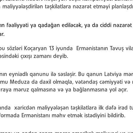
maliyyələşdirilən təşkilatlara nəzarət etməyi planlaşdır
rın fəaliyyəti ya qadağan ediləcək, ya da ciddi nəzarət 
r.
bu sözləri Koçaryan 13 iyunda Ermənistanın Tavuş vil
sindəki çıxışı zamanı deyib.
nın eyniadlı qanunu ilə səsləşir. Bu qanun Latviya mər
umu Meduza da daxil olmaqla, vətəndaş cəmiyyəti və
raya məruz qalmasına və ya bağlanmasına yol açır.
da xaricdən maliyyələşən təşkilatlara ilk dəfə irad t
formada Ermənistanı məhv etmək istədiyini bildirib.