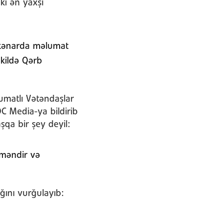
ki ən yaxşı
n kənarda məlumat
kildə Qərb
umatlı Vətəndaşlar
OC Media-ya bildirib
qa bir şey deyil:
şməndir və
ını vurğulayıb: