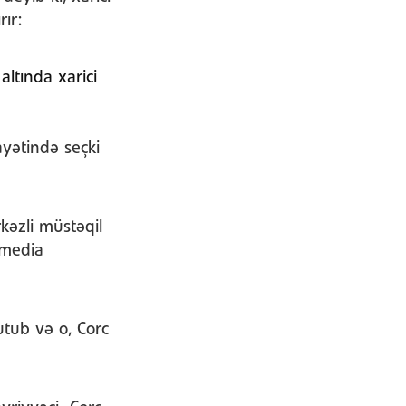
ır:
altında xarici
ayətində seçki
kəzli müstəqil
 media
utub və o, Corc