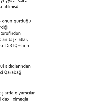
eyriyyəçi Corc
 atılmışdı.
 və onun qurduğu
rdığı
 tərəfindən
an təşkilatlar,
 və LGBTQ+ların
ul aldıqlarından
inci Qarabağ
aşlarda qiyamçılar
 daxil olmaqla ,