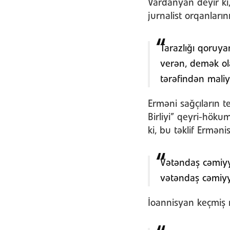
Vardanyan deyir ki
jurnalist orqanları
Tarazlığı qoruy
verən, demək ol
tərəfindən maliyy
Erməni sağçıların 
Birliyi” qeyri-höku
ki, bu təklif Ermə
Vətəndaş cəmiyyə
vətəndaş cəmiyy
İoannisyan keçmiş 