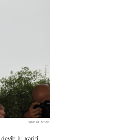
Foto: OC Media.
eyib ki, xarici