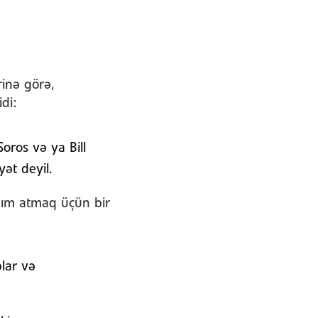
inə görə,
di:
oros və ya Bill
ət deyil.
dım atmaq üçün bir
lar və