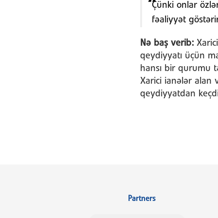
Çünki onlar özlə
fəaliyyət göstərir
Nə baş verib:
Xaric
qeydiyyatı üçün ma
hansı bir qurumu t
Xarici ianələr alan
qeydiyyatdan keçdiy
Partners