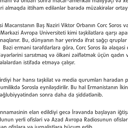
 zamanı və ondan sonra macar-amerikalı maliyyəçi və x
i almaqda ittiham edilənlər barədə müzakirələr ortaya
si Macarıstanın Baş Naziri Viktor Orbanın Corc Soros
Mərkəzi Avropa Universiteti kimi təşkilatlara qarşı apa
qlanır. Bu, dünyanın hər yerində ifrat sağçı qruplar
Bəzi erməni tərəfdarlara görə, Corc Soros ilə əlaqəsi ol
dəyərlərini sarsıtmaq və ölkəni zəiflətmək üçün qadın
lələrdən istifadə etməyə çalışır.
rdiyi hər hansı təşkilat və media qurumları haradan p
umilikdə Sorosla eyniləşdirilir. Bu hal Ermənistanın İk
ğlubiyyətindən sonra daha da şiddətlənib.
annaməsinin elan edildiyi gecə İrəvanda başlayan iğtiş
nun yerli ofisləri və Azad Avropa Radiosunun ofisləri
ən ofislərə və jurnalistlərə hücum edib.