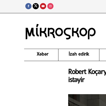
Xəbər
İzah edirik
Robert Koçary
istəyir