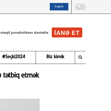
English
IANƏ ET
stəqil jurnalistikanı dəstəklə
#Seçki2024
Biz kimik
 tətbiq etmək