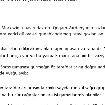
 Mərkəzinin baş redaktoru Qeqam Vardanyanın sözlər
a xarici qüvvələri günahlandırmaq istəyi gözlənilən i
ar elan ediləcək insanları tapmaq asan və rahatdır. S
ar həmişə var və bu yalnız Ermənistana aid bir vəziyy
 Soros tamaşası qurmağın öz tərəfdarlarına doğru ad
 də vurğulayıb:
 tərəfdarları arasında çoxlu sayıda radikal sağçı qrup
 və bu cür çağırışlar onlara istiqamətlənmiş ola bilər.