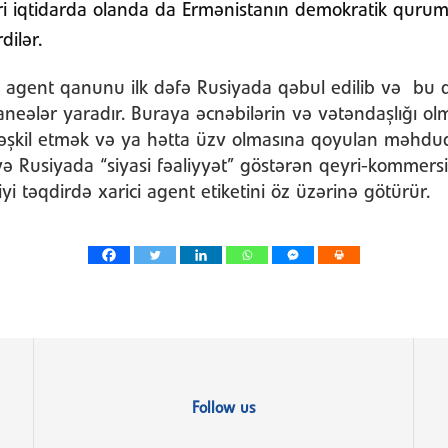
ri iqtidarda olanda da Ermənistanın demokratik quruml
dilər.
i agent qanunu ilk dəfə Rusiyada qəbul edilib və bu
neələr yaradır. Buraya əcnəbilərin və vətəndaşlığı ol
əşkil etmək və ya hətta üzv olmasına qoyulan məhdudiy
 və Rusiyada “siyasi fəaliyyət” göstərən qeyri-kommersiy
i təqdirdə xarici agent etiketini öz üzərinə götürür.
Follow us