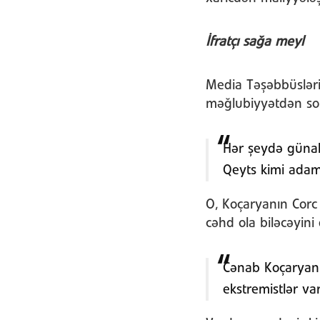
İfratçı sağa meyl
Media Təşəbbüsləri
məğlubiyyətdən sonr
Hər şeydə günahk
Qeyts kimi adaml
O, Koçaryanın Corc
cəhd ola biləcəyini
Cənab Koçaryanın
ekstremistlər var