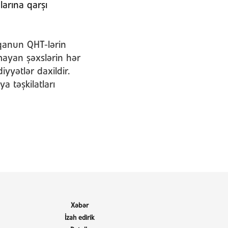
arına qarşı
 qanun QHT-lərin
mayan şəxslərin hər
yətlər daxildir.
a təşkilatları
Xəbər
İzah edirik