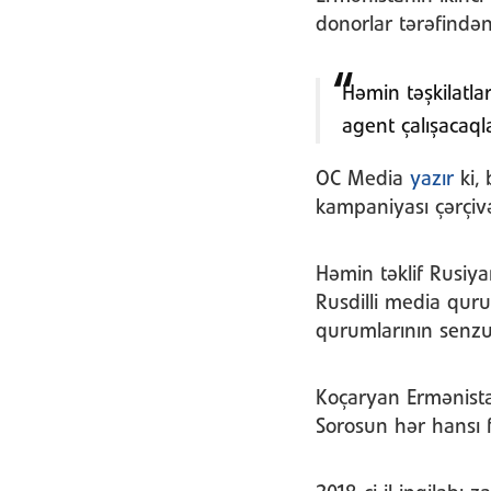
donorlar tərəfindən 
Həmin təşkilatla
agent çalışacaqla
OC Media
yazır
ki, 
kampaniyası çərçivə
Həmin təklif Rusiya
Rusdilli media qur
qurumlarının senzu
Koçaryan Ermənistan
Sorosun hər hansı 