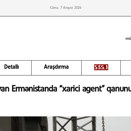
Cümə, 7 Avqust 2026
mü
Detallı
Araşdırma
an Ermənistanda “xarici agent” qanunu