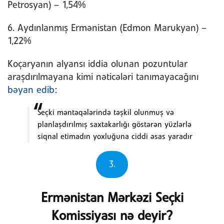
Petrosyan) – 1,54%
6. Aydınlanmış Ermənistan (Edmon Marukyan) –
1,22%
Koçaryanın alyansı iddia olunan pozuntular
araşdırılmayana kimi nəticələri tanımayacağını
bəyan edib
:
Seçki məntəqələrində təşkil olunmuş və
planlaşdırılmış saxtakarlığı göstərən yüzlərlə
siqnal etimadın yoxluğuna ciddi əsas yaradır
3.
Ermənistan Mərkəzi Seçki
Komissiyası nə deyir?