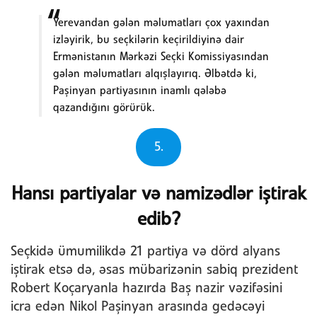
Yerevandan gələn məlumatları çox yaxından
izləyirik, bu seçkilərin keçirildiyinə dair
Ermənistanın Mərkəzi Seçki Komissiyasından
gələn məlumatları alqışlayırıq. Əlbətdə ki,
Paşinyan partiyasının inamlı qələbə
qazandığını görürük.
5.
Hansı partiyalar və namizədlər iştirak
edib?
Seçkidə ümumilikdə 21 partiya və dörd alyans
iştirak etsə də, əsas mübarizənin sabiq prezident
Robert Koçaryanla hazırda Baş nazir vəzifəsini
icra edən Nikol Paşinyan arasında gedəcəyi