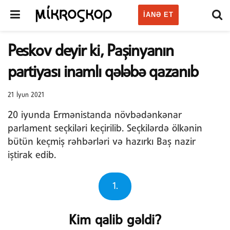
IANƏ ET
Peskov deyir ki, Paşinyanın
partiyası inamlı qələbə qazanıb
21 İyun 2021
20 iyunda Ermənistanda növbədənkənar
parlament seçkiləri keçirilib. Seçkilərdə ölkənin
bütün keçmiş rəhbərləri və hazırkı Baş nazir
iştirak edib.
1.
Kim qalib gəldi?