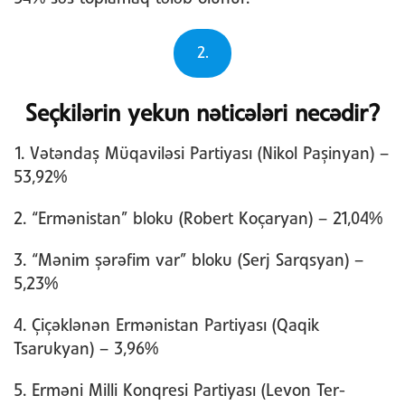
2.
Seçkilərin yekun nəticələri necədir?
1. Vətəndaş Müqaviləsi Partiyası (Nikol Paşinyan) –
53,92%
2. “Ermənistan” bloku (Robert Koçaryan) – 21,04%
3. “Mənim şərəfim var” bloku (Serj Sarqsyan) –
5,23%
4. Çiçəklənən Ermənistan Partiyası (Qaqik
Tsarukyan) – 3,96%
5. Erməni Milli Konqresi Partiyası (Levon Ter-