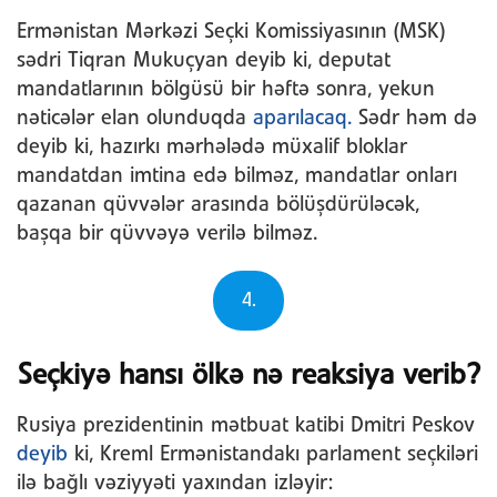
Ermənistan Mərkəzi Seçki Komissiyasının (MSK)
sədri Tiqran Mukuçyan deyib ki, deputat
mandatlarının bölgüsü bir həftə sonra, yekun
nəticələr elan olunduqda
aparılacaq.
Sədr həm də
deyib ki, hazırkı mərhələdə müxalif bloklar
mandatdan imtina edə bilməz, mandatlar onları
qazanan qüvvələr arasında bölüşdürüləcək,
başqa bir qüvvəyə verilə bilməz.
4.
Seçkiyə hansı ölkə nə reaksiya verib?
Rusiya prezidentinin mətbuat katibi Dmitri Peskov
deyib
ki, Kreml Ermənistandakı parlament seçkiləri
ilə bağlı vəziyyəti yaxından izləyir: