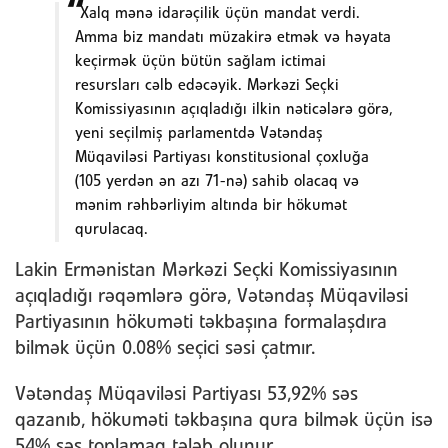
Xalq mənə idarəçilik üçün mandat verdi.
Amma biz mandatı müzakirə etmək və həyata
keçirmək üçün bütün sağlam ictimai
resursları cəlb edəcəyik. Mərkəzi Seçki
Komissiyasının açıqladığı ilkin nəticələrə görə,
yeni seçilmiş parlamentdə Vətəndaş
Müqaviləsi Partiyası konstitusional çoxluğa
(105 yerdən ən azı 71-nə) sahib olacaq və
mənim rəhbərliyim altında bir hökumət
qurulacaq.
Lakin Ermənistan Mərkəzi Seçki Komissiyasının
açıqladığı rəqəmlərə görə, Vətəndaş Müqaviləsi
Partiyasının hökuməti təkbaşına formalaşdıra
bilmək üçün 0.08% seçici səsi çatmır.
Vətəndaş Müqaviləsi Partiyası 53,92% səs
qazanıb, hökuməti təkbaşına qura bilmək üçün isə
54% səs toplamaq tələb olunur.