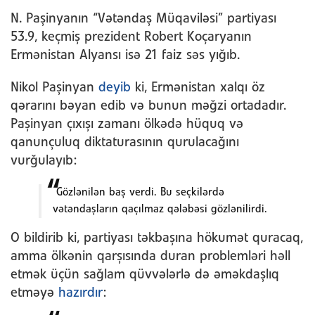
N. Paşinyanın “Vətəndaş Müqaviləsi” partiyası
53.9, keçmiş prezident Robert Koçaryanın
Ermənistan Alyansı isə 21 faiz səs yığıb.
Nikol Paşinyan
deyib
ki, Ermənistan xalqı öz
qərarını bəyan edib və bunun məğzi ortadadır.
Paşinyan çıxışı zamanı ölkədə hüquq və
qanunçuluq diktaturasının qurulacağını
vurğulayıb:
Gözlənilən baş verdi. Bu seçkilərdə
vətəndaşların qaçılmaz qələbəsi gözlənilirdi.
O bildirib ki, partiyası təkbaşına hökumət quracaq,
amma ölkənin qarşısında duran problemləri həll
etmək üçün sağlam qüvvələrlə də əməkdaşlıq
etməyə
hazırdır
: