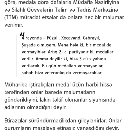
görə, medala görə dəfələrlə Müdafiə Nazirliyinə
və Silahlı Qüvvələrin Təlim və Tədris Mərkəzinə
(TTM) müraciət etsələr də onlara heç bir məlumat
verilmir.
4 rayonda – Füzuli, Xocavənd, Cəbrayıl,
Şuşada olmuşam. Mənə hələ ki, bir medal da
verməyiblər. Artıq 2- ci partiyadır ki, medallar
verilir. Amma deyilir ki, bizə 3-cü siyahıda
veriləcək. Bu gün medalları verməyənlər,
sabah bizə veteranlıq da verməyəcəklər.
Müharibə iştirakçıları medal üçün hərbi hissə
tərəfindən onlar barədə məlumatların
göndərildiyini, lakin təltif olunanlar siyahısında
adlarının olmadığını deyir.
Etirazçılar süründürməçilikdən gileylənirlər. Onlar
qurumların məsələyə etinasız yanaşdığını deyir.