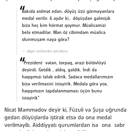
Bakıda xidmət edən, döyüş üzü görməyənlərə
medal verilir. 6 aydır ki, döyüşdən gəlmişik
bizə heç kim hörmət qoymur. Müalicəmizi
belə etmədilər. Mən öz cibimdəm müalicə
olunmuşam nəyə görə?
digər müharibə iştirakçısı.
“Prezident vətən, torpaq, ərazi bütövlüyü
deyirdi. Getdik , aldıq, gəldik. İndi də
haqqımızı tələb edirik. Sadəcə medallarımızın
bizə verilməsini istəyirik. Medala görə yox,
haqqımızın tapdalanmaması üçün bunu
istəyirik”
Nicat Məmmədov deyir ki, Füzuli və Şuşa uğrunda
gedən döyüşlərdə iştirak etsə də ona medal
verilməyib. Aiddiyyatı qurumlardan isə ona səbr