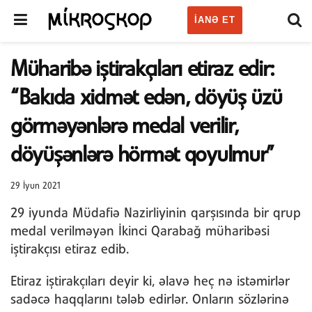
IANƏ ET
Müharibə iştirakçıları etiraz edir:
“Bakıda xidmət edən, döyüş üzü
görməyənlərə medal verilir,
döyüşənlərə hörmət qoyulmur”
29 İyun 2021
29 iyunda Müdafiə Nazirliyinin qarşısında bir qrup
medal verilməyən İkinci Qarabağ müharibəsi
iştirakçısı etiraz edib.
Etiraz iştirakçıları deyir ki, əlavə heç nə istəmirlər
sadəcə haqqlarını tələb edirlər. Onların sözlərinə