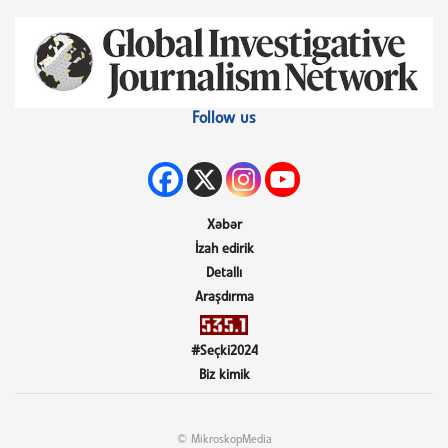
Follow us
Xəbər
İzah edirik
Detallı
Araşdırma
#Seçki2024
Biz kimik
© MikroskopMedia