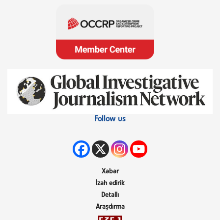
Follow us
Xəbər
İzah edirik
Detallı
Araşdırma