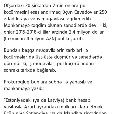
Ofşordakı 20 şirkətdən 2-nin onlara pul
köçürməsini əsaslandırmaq üçün Cavadovlar 250
ədəd kirayə və iş müqaviləsi təqdim edib.
Məhkəməyə təqdim olunan sənədlərdə deyilir ki,
onlar 2015-2018-ci illər ərzində 2.4 milyon dollar
(təxminən 4 milyon AZN) pul köçürüb.
Bundan başqa müqavilələrin tarixləri ilə
köçürmələr də üst-üstə düşmür və sənədlərdə
görünür ki, iş müqaviləsi pul köçürüləndən
sonrakı tarixdə bağlanıb.
Prokuroqluq bunlara şübhə ilə yanaşıb və
məhkəməyə yazıb:
“Estoniyadakı (ya da Latviya) bank hesabı
vasitəsilə Azərbaycandakı mülkləri idarə etmək
üçün niyə Şotlandiya, ya da İrlandiya şirkətindən