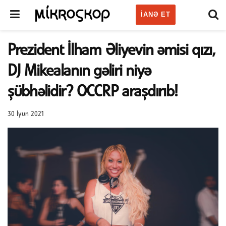
IANƏ ET
Prezident İlham Əliyevin əmisi qızı,
DJ Mikealanın gəliri niyə
şübhəlidir? OCCRP araşdırıb!
30 İyun 2021