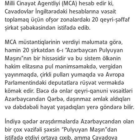
Milli Cinayət Agentliyi (MCA) hesab edir ki,
Cavadovlar İngiltərədəki hesablarına vəsait
toplamaq üçün ofşor zonalardakı 20 qeyri-şəffaf
şirkət şəbəkəsindən istifadə edib.
MCA müstəntiqlərinin verdiyi məlumata görə,
həmin 20 şirkətdən 6-ı “Azərbaycan Pulyuyan
Maşını”nın bir hissəsidir və bu sistem ölkənin
hakim elitasına pul mənimsəməkdə, vergidən
yayınmaqda, çirkli pulları yumaqda və Avropa
Parlamentindəki deputatlara rüşvət verməkdə
kömək edir. Eləcə də onlar qeyri-qanuni vəsaitləri
Azərbaycandan Qərbə, daşınmaz əmlak aldıqları
və dəbdəbəli həyat yaşadıqları yerə göndərə bilir.
İndiyə qədər araşdırmalarda Azərbaycandan olan
bir çox vəzifəli şəxsin “Pulyuyan Maşın”dan
istifadə etdiyi ortaya çıxıb, amma Cavadova