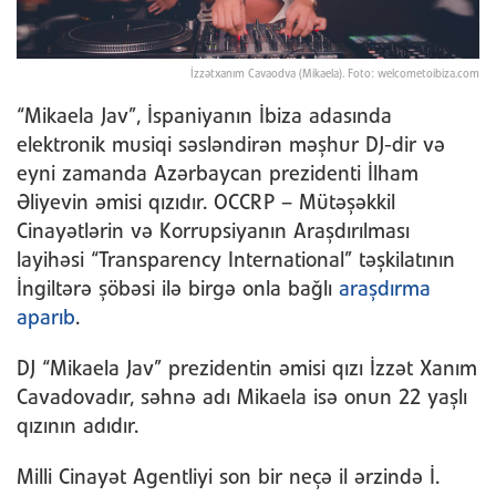
İzzətxanım Cavaodva (Mikaela). Foto: welcometoibiza.com
“Mikaela Jav”, İspaniyanın İbiza adasında
elektronik musiqi səsləndirən məşhur DJ-dir və
eyni zamanda Azərbaycan prezidenti İlham
Əliyevin əmisi qızıdır. OCCRP – Mütəşəkkil
Cinayətlərin və Korrupsiyanın Araşdırılması
layihəsi “Transparency International” təşkilatının
İngiltərə şöbəsi ilə birgə onla bağlı
araşdırma
aparıb
.
DJ “Mikaela Jav” prezidentin əmisi qızı İzzət Xanım
Cavadovadır, səhnə adı Mikaela isə onun 22 yaşlı
qızının adıdır.
Milli Cinayət Agentliyi son bir neçə il ərzində İ.