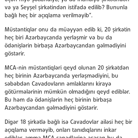
və ya Seyşel şirkətindən istifadə edilib? Bununla
bağlı heç bir açıqlama verilməyib”.
Müstəntiqlər onu da müəyyən edib ki, 20 şirkətin
heç biri Azərbaycanda yerləşmir və bu da
ödənişlərin birbaşa Azərbaycandan gəlmədiyini
göstərir.
MCA-nin müstəntiqləri qeyd olunan 20 şirkətdən
heç birinin Azərbaycanda yerləşmədiyini, bu
səbəbdən Cavadovların əmlaklarını kirayə
götürmələrinin mümkün olmadığını qeyd ediblər.
Bu həm də ödənişlərin heç birinin birbaşa
Azərbaycandan gəlmədiyini göstərir.
Digər 18 şirkətlə bağlı isə Cavadovlar ailəsi heç bir
açıqlama verməyib, onları tanıdıqlarını inkar