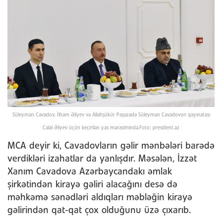
Süleyman Cavadov, İlham Əliyev və Allahşükür Paşazadə Süleyman Cavadovun qayınatası
Cəlal Əliyev üçün keçirilən yas mərasimində.Foto: president.az
MCA deyir ki, Cavadovların gəlir mənbələri barədə
verdikləri izahatlar da yanlışdır. Məsələn, İzzət
Xanım Cavadova Azərbaycandakı əmlak
şirkətindən kirayə gəliri alacağını desə də
məhkəmə sənədləri aldıqları məbləğin kirayə
gəlirindən qat-qat çox olduğunu üzə çıxarıb.