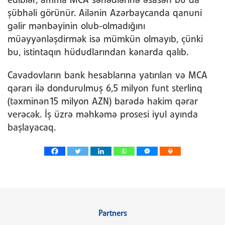
ediblər, amma MCA sənədlərinə əsasən bu da
şübhəli görünür. Ailənin Azərbaycanda qanuni
gəlir mənbəyinin olub-olmadığını
müəyyənləşdirmək isə mümkün olmayıb, çünki
bu, istintaqın hüdudlarından kənarda qalıb.
Cavadovların bank hesablarına yatırılan və MCA
qərarı ilə dondurulmuş 6,5 ​​milyon funt sterlinq
(təxminən15 milyon AZN) barədə hakim qərar
verəcək. İş üzrə məhkəmə prosesi iyul ayında
başlayacaq.
Partners