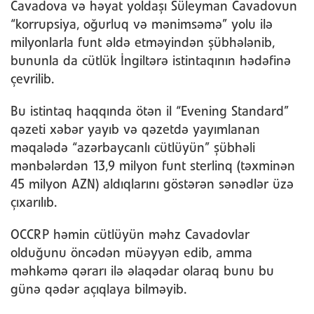
Cavadova və həyat yoldaşı Süleyman Cavadovun
“korrupsiya, oğurluq və mənimsəmə” yolu ilə
milyonlarla funt əldə etməyindən şübhələnib,
bununla da cütlük İngiltərə istintaqının hədəfinə
çevrilib.
Bu istintaq haqqında ötən il “Evening Standard”
qəzeti xəbər yayıb və qəzetdə yayımlanan
məqalədə “azərbaycanlı cütlüyün” şübhəli
mənbələrdən 13,9 milyon funt sterlinq (təxminən
45 milyon AZN) aldıqlarını göstərən sənədlər üzə
çıxarılıb.
OCCRP həmin cütlüyün məhz Cavadovlar
olduğunu öncədən müəyyən edib, amma
məhkəmə qərarı ilə əlaqədar olaraq bunu bu
günə qədər açıqlaya bilməyib.