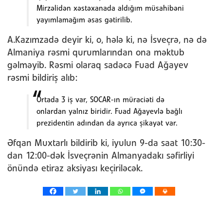
Mirzəlidən xəstəxanada aldığım müsahibəni
yayımlamağım əsas gətirilib.
A.Kazımzadə deyir ki, o, hələ ki, nə İsveçrə, nə də
Almaniya rəsmi qurumlarından ona məktub
gəlməyib. Rəsmi olaraq sadəcə Fuad Ağayev
rəsmi bildiriş alıb:
Ortada 3 iş var, SOCAR-ın müraciəti də
onlardan yalnız biridir. Fuad Ağayevlə bağlı
prezidentin adından da ayrıca şikayət var.
Əfqan Muxtarlı bildirib ki, iyulun 9-da saat 10:30-
dan 12:00-dək İsveçrənin Almanyadakı səfirliyi
önündə etiraz aksiyası keçiriləcək.