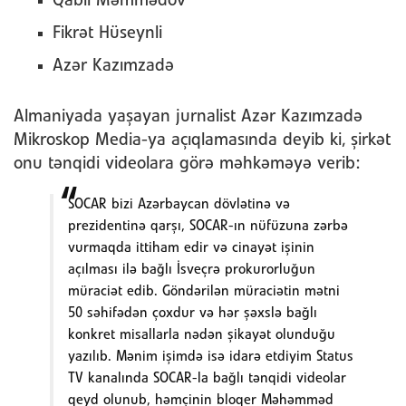
Qabil Məmmədov
Fikrət Hüseynli
Azər Kazımzadə
Almaniyada yaşayan jurnalist Azər Kazımzadə
Mikroskop Media-ya açıqlamasında deyib ki, şirkət
onu tənqidi videolara görə məhkəməyə verib:
SOCAR bizi Azərbaycan dövlətinə və
prezidentinə qarşı, SOCAR-ın nüfüzuna zərbə
vurmaqda ittiham edir və cinayət işinin
açılması ilə bağlı İsveçrə prokurorluğun
müraciət edib. Göndərilən müraciətin mətni
50 səhifədən çoxdur və hər şəxslə bağlı
konkret misallarla nədən şikayət olunduğu
yazılıb. Mənim işimdə isə idarə etdiyim Status
TV kanalında SOCAR-la bağlı tənqidi videolar
qeyd olunub, həmçinin bloqer Məhəmməd