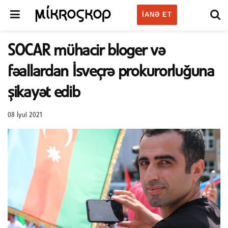
IANƏ ET
SOCAR mühacir bloger və
fəallardan İsveçrə prokurorluğuna
şikayət edib
08 İyul 2021