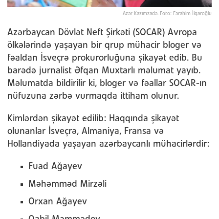
Azər Kazımzadə. Foto: Fərahim İlqaroğlu
Azərbaycan Dövlət Neft Şirkəti (SOCAR) Avropa
ölkələrində yaşayan bir qrup mühacir bloger və
fəaldan İsveçrə prokurorluğuna şikayət edib. Bu
barədə jurnalist Əfqan Muxtarlı məlumat yayıb.
Məlumatda bildirilir ki, bloger və fəallar SOCAR-ın
nüfuzuna zərbə vurmaqda ittiham olunur.
Kimlərdən şikayət edilib: Haqqında şikayət
olunanlar İsveçrə, Almaniya, Fransa və
Hollandiyada yaşayan azərbaycanlı mühacirlərdir:
Fuad Ağayev
Məhəmməd Mirzəli
Orxan Ağayev