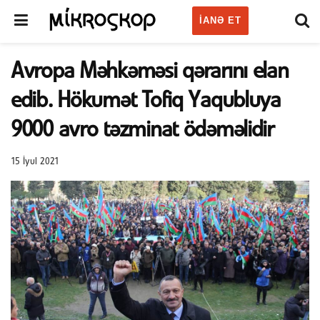
IANƏ ET
Avropa Məhkəməsi qərarını elan
edib. Hökumət Tofiq Yaqubluya
9000 avro təzminat ödəməlidir
15 İyul 2021