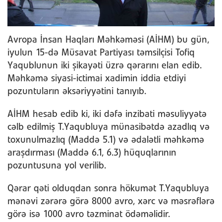
Avropa İnsan Haqları Məhkəməsi (AİHM) bu gün,
iyulun 15-də Müsavat Partiyası təmsilçisi Tofiq
Yaqublunun iki şikayəti üzrə qərarını elan edib.
Məhkəmə siyasi-ictimai xadimin iddia etdiyi
pozuntuların əksəriyyətini tanıyıb.
AİHM hesab edib ki, iki dəfə inzibati məsuliyyətə
cəlb edilmiş T.Yaqubluya münasibətdə azadlıq və
toxunulmazlıq (Maddə 5.1) və ədalətli məhkəmə
araşdırması (Maddə 6.1, 6.3) hüquqlarının
pozuntusuna yol verilib.
Qərar qəti olduqdan sonra hökumət T.Yaqubluya
mənəvi zərərə görə 8000 avro, xərc və məsrəflərə
görə isə 1000 avro təzminat ödəməlidir.