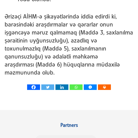
Ərizəçi AİHM-ə şikayətlərində iddia edirdi ki,
barəsindəki araşdırmalar və qərarlar onun
işgəncəyə məruz qalmamaq (Maddə 3, saxlanılma
şəraitinin uyğunsuzluğu), azadlıq və
toxunulmazlıq (Maddə 5), saxlanılmanın
qanunsuzluğu) və ədalətli məhkəmə
araşdırması (Maddə 6) hüquqlarına müdaxilə
məzmununda olub.
Partners