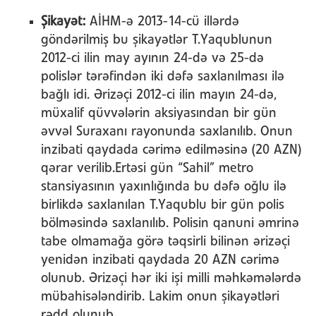
Şikayət:
AİHM-ə 2013-14-cü illərdə
göndərilmiş bu şikayətlər T.Yaqublunun
2012-ci ilin may ayının 24-də və 25-də
polislər tərəfindən iki dəfə saxlanılması ilə
bağlı idi. Ərizəçi 2012-ci ilin mayın 24-də,
müxalif qüvvələrin aksiyasından bir gün
əvvəl Suraxanı rayonunda saxlanılıb. Onun
inzibati qaydada cərimə edilməsinə (20 AZN)
qərar verilib.Ertəsi gün “Sahil” metro
stansiyasının yaxınlığında bu dəfə oğlu ilə
birlikdə saxlanılan T.Yaqublu bir gün polis
bölməsində saxlanılıb. Polisin qanuni əmrinə
tabe olmamağa görə təqsirli bilinən ərizəçi
yenidən inzibati qaydada 20 AZN cərimə
olunub. Ərizəçi hər iki işi milli məhkəmələrdə
mübahisələndirib. Lakim onun şikayətləri
rədd olunub.