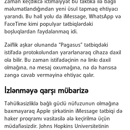
Zaman keçdikcə ictimaiyyət bu taktika ilə bağlı
məlumatlandığından yeni üsul tapmaq ehtiyacı
yarandı. Bu həll yolu da iMessage, WhatsApp və
FaceTime kimi populyar tətbiqlərdəki
boşluqlardan faydalanmaq idi.
Zəiflik aşkar olunanda “Pagasus” tətbiqdəki
istifadə protokolundan yararlanaraq cihaza daxil
ola bilir. Bu zaman istifadəçinin nə linkı daxil
olmağına, nə mesaj oxumağına, nə də hansısa
zəngə cavab verməyinə ehtiyac qalır.
İzlənməyə qarşı mübarizə
Təhülkəsizliklə bağlı güclü nüfuzunun olmağına
baxmayaraq Apple şirkətinin iMessage tətbiqi də
haker proqramı vasitəsilə ələ keçirilmə üçün
müdafiəsizdir. Johns Hopkins Universitetinin