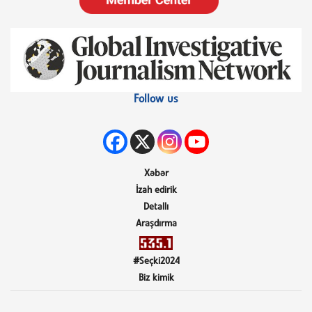
Follow us
Xəbər
İzah edirik
Detallı
Araşdırma
#Seçki2024
Biz kimik