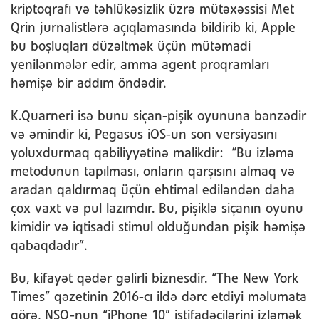
kriptoqrafı və təhlükəsizlik üzrə mütəxəssisi Met
Qrin jurnalistlərə açıqlamasında bildirib ki, Apple
bu boşluqları düzəltmək üçün mütəmadi
yenilənmələr edir, amma agent proqramları
həmişə bir addım öndədir.
K.Quarneri isə bunu siçan-pişik oyununa bənzədir
və əmindir ki, Pegasus iOS-un son versiyasını
yoluxdurmaq qabiliyyətinə malikdir: “Bu izləmə
metodunun tapılması, onların qarşısını almaq və
aradan qaldırmaq üçün ehtimal ediləndən daha
çox vaxt və pul lazımdır. Bu, pişiklə siçanın oyunu
kimidir və iqtisadi stimul olduğundan pişik həmişə
qabaqdadır”.
Bu, kifayət qədər gəlirli biznesdir. “The New York
Times” qəzetinin 2016-cı ildə dərc etdiyi məlumata
görə, NSO-nun “iPhone 10” istifadəçilərini izləmək