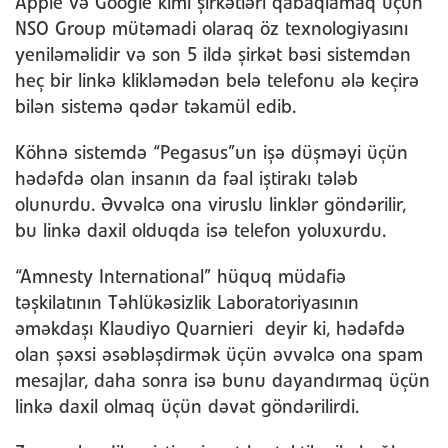
Apple və Google kimi şirkətləri qabaqlamaq üçün
NSO Group mütəmadi olaraq öz texnologiyasını
yeniləməlidir və son 5 ildə şirkət bəsi sistemdən
heç bir linkə klikləmədən belə telefonu ələ keçirə
bilən sistemə qədər təkamül edib.
Köhnə sistemdə “Pegasus”un işə düşməyi üçün
hədəfdə olan insanın da fəal iştirakı tələb
olunurdu. Əvvəlcə ona viruslu linklər göndərilir,
bu linkə daxil olduqda isə telefon yoluxurdu.
“Amnesty International” hüquq müdafiə
təşkilatının Təhlükəsizlik Laboratoriyasının
əməkdaşı Klaudiyo Quarnieri deyir ki, hədəfdə
olan şəxsi əsəbləşdirmək üçün əvvəlcə ona spam
mesajlar, daha sonra isə bunu dayandırmaq üçün
linkə daxil olmaq üçün dəvət göndərilirdi.