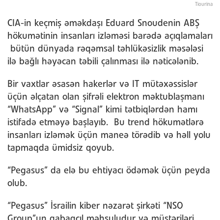
Tiourina
CIA-in keçmiş əməkdaşı Eduard Snoudenin ABŞ
hökumətinin insanları izləməsi barədə açıqlamaları
bütün dünyada rəqəmsal təhlükəsizlik məsələsi
ilə bağlı həyəcan təbili çalınması ilə nəticələnib.
Bir vaxtlar əsasən hakerlər və IT mütəxəssislər
üçün əlçatan olan şifrəli elektron məktublaşmanı
“WhatsApp” və “Signal” kimi tətbiqlərdən hamı
istifadə etməyə başlayıb. Bu trend hökumətlərə
insanları izləmək üçün maneə törədib və həll yolu
tapmaqda ümidsiz qoyub.
“Pegasus” da elə bu ehtiyacı ödəmək üçün peyda
olub.
“Pegasus” İsrailin kiber nəzarət şirkəti “NSO
Group”un qabaqcıl məhsuludur və müştəriləri