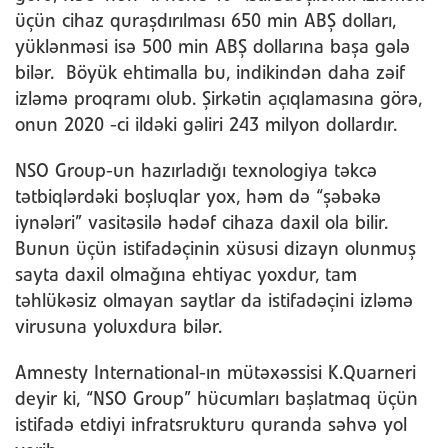
üçün cihaz quraşdırılması 650 min ABŞ dolları,
yüklənməsi isə 500 min ABŞ dollarına başa gələ
bilər. Böyük ehtimalla bu, indikindən daha zəif
izləmə proqramı olub. Şirkətin açıqlamasına görə,
onun 2020 -ci ildəki gəliri 243 milyon dollardır.
NSO Group-un hazırladığı texnologiya təkcə
tətbiqlərdəki boşluqlar yox, həm də “şəbəkə
iynələri” vasitəsilə hədəf cihaza daxil ola bilir.
Bunun üçün istifadəçinin xüsusi dizayn olunmuş
sayta daxil olmağına ehtiyac yoxdur, tam
təhlükəsiz olmayan saytlar da istifadəçini izləmə
virusuna yoluxdura bilər.
Amnesty International-ın mütəxəssisi K.Quarneri
deyir ki, “NSO Group” hücumları başlatmaq üçün
istifadə etdiyi infratsrukturu quranda səhvə yol