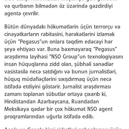
və qurbanın bilmədən öz üzərində gəzdirdiyi
agentə çevrilir.
Bütün dünyadakı hökumətlərin üçün terrorçu və
cinayətkarların rabitəsini, hərəkətlərini izləmək
üçün “Pegasus”un onlara təqdim edəcəyi hər
şeyə ehtiyacı var. Buna baxmayaraq “Pegasus”
araşdırma layihəsi “NSO Group”un texnologiyasını
insan hüquqlarına zidd olan, şübhəli sənədlər
vasistəsilə necə satdığını və bunun jurnalistləri,
hüquq müdafiəçilərini sıxışdırmaq üçün necə
istifadə etdiyini göstərir. Jurnalist araşdırması
zamanı toplanan sübutlar ortaya çıxarıb ki,
Hindistandan Azərbaycana, Ruandadan
Meksikaya qədər bir çox hökumət NSO agent
proqramlarından uğurla istifadə edib.