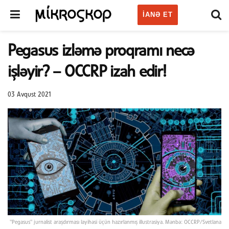
IANƏ ET
Pegasus izləmə proqramı necə
işləyir? – OCCRP izah edir!
03 Avqust 2021
"Pegasus" jurnalist araşdırması layihəsi üçün hazırlanmış illustrasiya. Mənbə: OCCRP/Svetlana