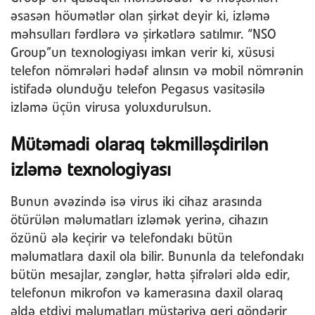
əsasən höumətlər olan şirkət deyir ki, izləmə
məhsulları fərdlərə və şirkətlərə satılmır. “NSO
Group”un texnologiyası imkan verir ki, xüsusi
telefon nömrələri hədəf alınsın və mobil nömrənin
istifadə olunduğu telefon Pegasus vasitəsilə
izləmə üçün virusa yoluxdurulsun.
Mütəmadi olaraq təkmilləşdirilən
izləmə texnologiyası
Bunun əvəzində isə virus iki cihaz arasında
ötürülən məlumatları izləmək yerinə, cihazın
özünü ələ keçirir və telefondakı bütün
məlumatlara daxil ola bilir. Bununla da telefondakı
bütün mesajlar, zənglər, hətta şifrələri əldə edir,
telefonun mikrofon və kamerasına daxil olaraq
əldə etdiyi məlumatları müştəriyə geri göndərir