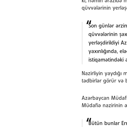
ki, həmin ərazidə m
qüvvələrinin yerləş
Son günlər ərzin
qüvvələrinin şə
yerləşdirildiyi 
yaxınlığında, el
istiqamətindəki 
Nazirliyin yaydığı
tədbirlər görür və 
Azərbaycan Müdafiə 
Müdafiə nazirinin 
Bütün bunlar Er