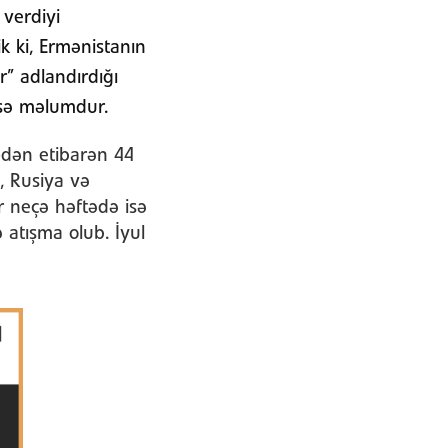
verdiyi
k ki, Ermənistanın
r” adlandırdığı
kəsə məlumdur.
-dən etibarən 44
 Rusiya və
r neçə həftədə isə
 atışma olub. İyul