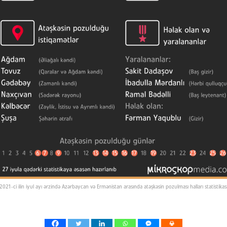
2021-ci ilin iyul ayı ərzində Azərbaycan və Ermənistan arasında atəşkəsin pozulması halları statistikas