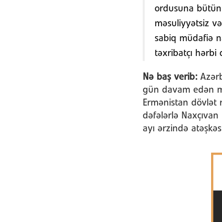
ordusuna bütün 
məsuliyyətsiz və
sabiq müdafiə na
təxribatçı hərbi
Nə baş verib:
Azərb
gün davam edən mü
Ermənistan dövlət r
dəfələrlə Naxçıvan
ayı ərzində atəşkə