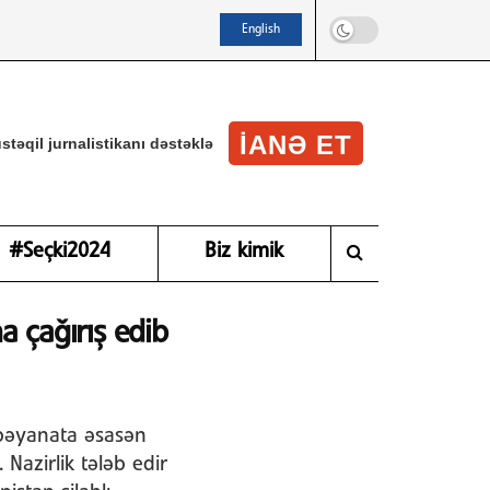
English
IANƏ ET
stəqil jurnalistikanı dəstəklə
#Seçki2024
Biz kimik
a çağırış edib
 bəyanata əsasən
Nazirlik tələb edir