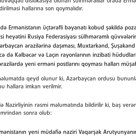
üvəqqəti dislokasiya olunan sülhməralılar orada Ermən
dirilməsi hallarına son qoymalıdır.
də Ermənistanın üçtərəfli bəyanatı kobud şəkildə pozar
xsi heyətini Rusiya Federasiyası sülhməramlı qüvvələr
Azərbaycan ərazilərinə daşıması, Muxtarkənd, Şuşakən
əcə də Kəlbəcər və Laçın rayonlarının inzibati hüdudlar
ərazilərdə yeni erməni postlarını qoyması halları müşa
 məlumatda qeyd olunur ki, Azərbaycan ordusu bununl
bu hallara imkan verilmir.
Nazirliyinin rəsmi məlumatında bildirilir ki, baş verə
əmrindən sonra olub:
mənistanın yeni müdafiə naziri Vaqarşak Arutyunyanı