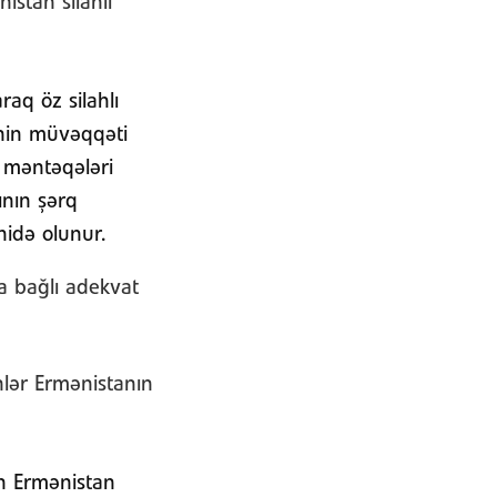
istan silahlı
aq öz silahlı
inin müvəqqəti
d məntəqələri
ının şərq
hidə olunur.
a bağlı adekvat
nlər Ermənistanın
n Ermənistan