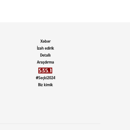
Xəbər
İzah edirik
Detallı
Araşdırma
#Seçki2024
Biz kimik