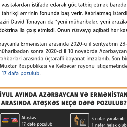
vasitələrdən istifadə edərək güc tətbiq etmək barədə 
 təhrikçi əmrinin fonunda baş verir. Xatırlatmaq istərdi
ziri David Tonayan da “yeni müharibələr, yeni ərazilə
 doktrina ilə çıxış etmişdi. Onun rüsvayçı aqibəti hər 
aycanla Ermənistan arasında 2020-ci il sentyabrın 28
haribədən sonra 2020-ci il 10 noyabrda Azərbaycan,
əhbərləri arasında üçtərəfli bəyanat imzalanıb. Son bi
 Muxtar Respublikası və Kəlbəcər rayonu istiqamətində
s
17 dəfə pozulub
.