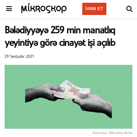
IANƏ ET
Bələdiyyəyə 259 min manatlıq
yeyintiyə görə cinayət işi açılıb
29 Sentyabr 2021
İllustrasiya: Mikroskop Media