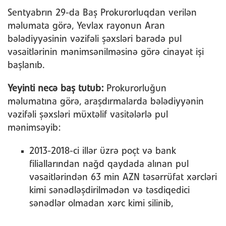
Sentyabrın 29-da Baş Prokurorluqdan verilən
məlumata görə, Yevlax rayonun Aran
bələdiyyəsinin vəzifəli şəxsləri barədə pul
vəsaitlərinin mənimsənilməsinə görə cinayət işi
başlanıb.
Yeyinti necə baş tutub:
Prokurorluğun
məlumatına görə, araşdırmalarda bələdiyyənin
vəzifəli şəxsləri müxtəlif vasitələrlə pul
mənimsəyib:
2013-2018-ci illər üzrə poçt və bank
filiallarından nağd qaydada alınan pul
vəsaitlərindən 63 min AZN təsərrüfat xərcləri
kimi sənədləşdirilmədən və təsdiqedici
sənədlər olmadan xərc kimi silinib,