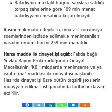
Bələdiynin müxtəlif hüquqi şəxslərə satdığı
torpaq sahələrinə görə 109 min manat
bələdiyyənin hesabına köçürülməyib.
Rəsmi məlumatda deyilir ki, müxtəlif korrupsiya
sxemlərindən istifadə edilməklə mənimsənilən
vəsaitin ümumi həcmi 259 min manatdır.
Hansı maddə ilə cinayət işi açılıb:
Faktla bağlı
Yevlax Rayon Prokurorluğunda Cinayət
Məcəlləsinin “Külli miqdarda mənimsəmə və ya
israf etmə” maddəsi ilə cinayət işi başlanıb.
Hazırda cinayət işi üzrə bütün təqsirli şəxslərin
müəyyən edilməsi istiqamətində tədbirlər davam
etdirilir.