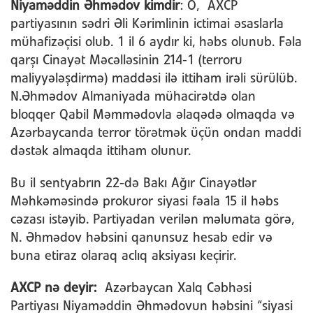
Niyaməddin Əhmədov kimdir
: O, AXCP
partiyasının sədri Əli Kərimlinin ictimai əsaslarla
mühafizəçisi olub. 1 il 6 aydır ki, həbs olunub. Fəla
qarşı Cinayət Məcəlləsinin 214-1 (terroru
maliyyələşdirmə) maddəsi ilə ittiham irəli sürülüb.
N.Əhmədov Almaniyada mühacirətdə olan
bloqqer Qabil Məmmədovla əlaqədə olmaqda və
Azərbaycanda terror törətmək üçün ondan maddi
dəstək almaqda ittiham olunur.
Bu il sentyabrın 22-də Bakı Ağır Cinayətlər
Məhkəməsində prokuror siyasi fəala 15 il həbs
cəzası istəyib. Partiyadan verilən məlumata görə,
N. Əhmədov həbsini qanunsuz hesab edir və
buna etiraz olaraq aclıq aksiyası keçirir.
AXCP nə deyir:
Azərbaycan Xalq Cəbhəsi
Partiyası Niyaməddin Əhmədovun həbsini “siyasi