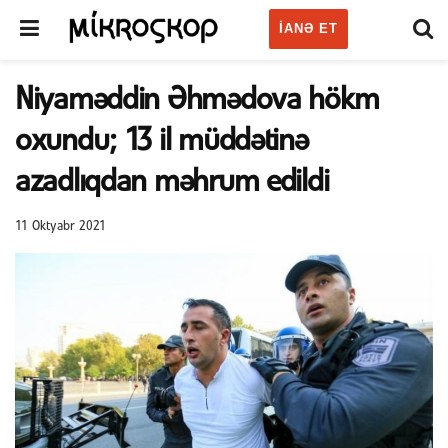
IANƏ ET
Niyaməddin Əhmədova hökm
oxundu; 13 il müddətinə
azadlıqdan məhrum edildi
11 Oktyabr 2021