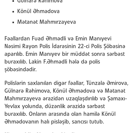
Gülnarə Rəhimova
Könül Əhmədova
Mətanət Mahmırzayeva
Fəallardan Fuad Əhmədli və Emin Manıyevi
Nəsimi Rayon Polis İdarəsinin 22-ci Polis Şöbəsinə
aparılıb. Emin Manıyev bir müddət sonra sərbəst
buraxılıb. Lakin F.Əhmədli hələ də polis
şöbəsindədir.
Polislərin saxlanılan digər fəallar, Tünzalə Əmirova,
Gülnarə Rəhimova, Könül Əhmədova və Mətanət
Mahmırzayeva ərazidən uzaqlaşdırılıb və Şamaxı-
Yevlax yolunda, düzənlik ərazidə sərbəst
buraxılıb. Onların arasında olan hamilə Könül
Əhmədovanın halı pisləşib, sancısı tutub.