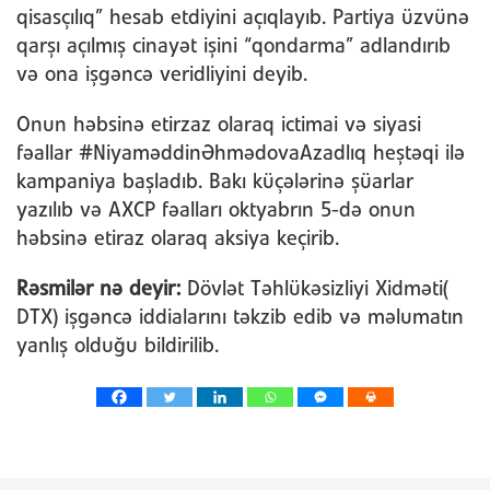
qisasçılıq” hesab etdiyini açıqlayıb. Partiya üzvünə
qarşı açılmış cinayət işini “qondarma” adlandırıb
və ona işgəncə veridliyini deyib.
Onun həbsinə etirzaz olaraq ictimai və siyasi
fəallar #NiyaməddinƏhmədovaAzadlıq heştəqi ilə
kampaniya başladıb. Bakı küçələrinə şüarlar
yazılıb və AXCP fəalları oktyabrın 5-də onun
həbsinə etiraz olaraq aksiya keçirib.
Rəsmilər nə deyir:
Dövlət Təhlükəsizliyi Xidməti(
DTX) işgəncə iddialarını təkzib edib və məlumatın
yanlış olduğu bildirilib.