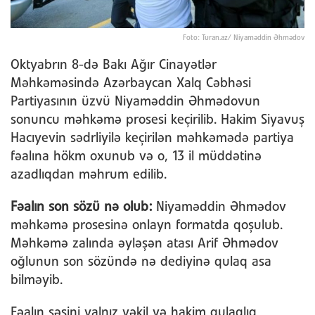
Foto: Turan.az/ Niyaməddin Əhmədov
Oktyabrın 8-də Bakı Ağır Cinayətlər
Məhkəməsində Azərbaycan Xalq Cəbhəsi
Partiyasının üzvü Niyaməddin Əhmədovun
sonuncu məhkəmə prosesi keçirilib. Hakim Siyavuş
Hacıyevin sədrliyilə keçirilən məhkəmədə partiya
fəalına hökm oxunub və o, 13 il müddətinə
azadlıqdan məhrum edilib.
Fəalın son sözü nə olub:
Niyaməddin Əhmədov
məhkəmə prosesinə onlayn formatda qoşulub.
Məhkəmə zalında əyləşən atası Arif Əhmədov
oğlunun son sözündə nə dediyinə qulaq asa
bilməyib.
Fəalın səsini yalnız vəkil və hakim qulaqlıq