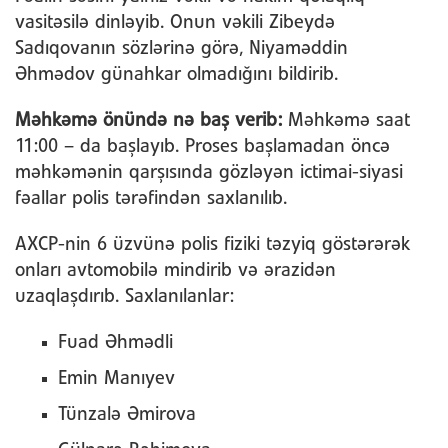
vasitəsilə dinləyib. Onun vəkili Zibeydə
Sadıqovanın sözlərinə görə, Niyaməddin
Əhmədov günahkar olmadığını bildirib.
Məhkəmə önündə nə baş verib:
Məhkəmə saat
11:00 – da başlayıb. Proses başlamadan öncə
məhkəmənin qarşısında gözləyən ictimai-siyasi
fəallar polis tərəfindən saxlanılıb.
AXCP-nin 6 üzvünə polis fiziki təzyiq göstərərək
onları avtomobilə mindirib və ərazidən
uzaqlaşdırıb. Saxlanılanlar:
Fuad Əhmədli
Emin Manıyev
Tünzalə Əmirova