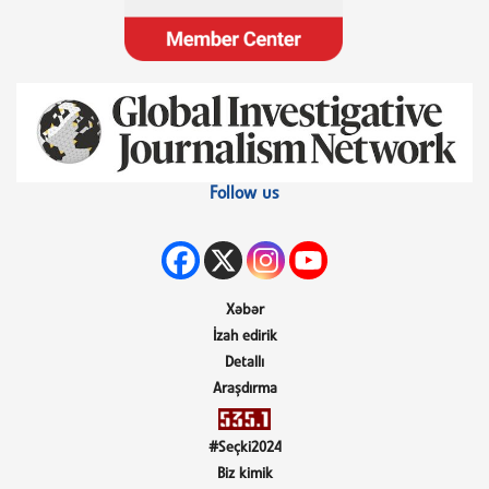
Follow us
Xəbər
İzah edirik
Detallı
Araşdırma
#Seçki2024
Biz kimik