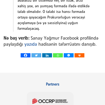
ədalətsiz bir sistemdə heç bir istək, arzu
xahiş yox, ən yumşaq formada ifadə etdikdə
tələb olmalıdır. O tələbi isə hansı formada
ortaya qoyacağım Prokurorluğun verəcəyi
açıqlamaya (və ya səssizliyinə) uyğun
formalaşacaq.
Nə baş verib:
Sanay Yağmur Facebook profilində
paylaşdığı
yazıda
hadisənin təfərrüatını danışıb.
Partners