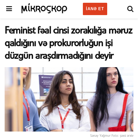
IANƏ ET
Feminist fəal cinsi zorakılığa məruz
qaldığını və prokurorluğun işi
düzgün araşdırmadığını deyir
Sənay Yağmur Foto: şəxsi arxiv