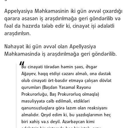
Appelyasiya Məhkəməsinin iki gün əvvəl çıxardığı
qərara əsasən iş araşdırılmağa geri göndərilib və
fəal da hazırda tələb edir ki, cinayət işi ədalətli
araşdırılsın.
Nəhayət iki gün əvvəl olan Apellyasiya
Məhkəməsində iş araşdırılmağa geri göndərilib.
Bu cinayəti törədən həmin şəxs, Əsgər
Ağayev, haqq etdiyi cəzanı almalı, ona dəstək
olub cinayəti ört-basdır etməyə çalışan dövlət
qurumları (Başdan Yasamal Rayonu
Prokurorluğu, Baş Prokurorluq olmaqla)
məsuliyyətə cəlb edilməli, etdikləri
qanunsuzluqlara görə lazım olan reaksiyanı
almalıdır. Qeyd edim ki, bu yazdıqlarımın heç
biri xahiş və.s deyil. Azərbaycan kimi