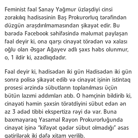
Feminist fəal Sanay Yağmur üzləşdiyi cinsi
zorakılıq hadisəsinin Baş Prokurorluq tərəfindən
düzgün araşdırılmamasından şikayət edir. Bu
barədə Facebook səhifəsində məlumat paylaşan
fəal deyir ki, ona qarşı cinayət törədən və xalası
oğlu olan Əsgər Ağayev adlı şəxs həbs olunmur,
o, 1 ildir ki, azadlıqdadır.
Fəal deyir ki, hadisədən iki gün Hadisədən iki gün
sonra polisə şikayət edib və cinayət işinin istintaq
prosesi ərzində sübutların toplanılması üçün
bütün lazımi addımları atıb. O həmçinin bildirib ki,
cinayəti həmin şəxsin törətdiyini sübut edən ən
az 3 ədəd tibbi ekspertiza rəyi də var. Buna
baxmayaraq Yasamal Rayon Prokurorluğunda
cinayət işinə “kifayət qədər sübut olmadığı” əsas
gətirilərək iki dəfə xitam verilib.