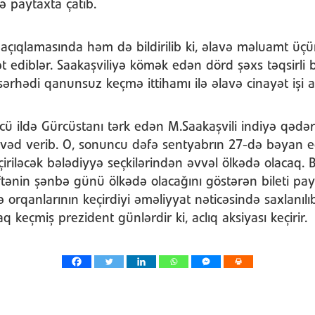
 paytaxta çatıb.
açıqlamasında həm də bildirilib ki, əlavə məluamt üç
t ediblər. Saakaşviliyə kömək edən dörd şəxs təqsirli b
ərhədi qanunsuz keçmə ittihamı ilə əlavə cinayət işi açı
cü ildə Gürcüstanı tərk edən M.Saakaşvili indiyə qədər
vəd verib. O, sonuncu dəfə sentyabrın 27-də bəyan ed
iriləcək bələdiyyə seçkilərindən əvvəl ölkədə olacaq.
tənin şənbə günü ölkədə olacağını göstərən bileti pay
orqanlarının keçirdiyi əməliyyat nəticəsində saxlanıl
q keçmiş prezident günlərdir ki, aclıq aksiyası keçirir.