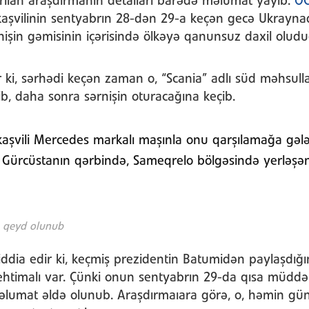
arılan araşdırmanın detalları barədə məlumat yayıb.
OC
aşvilinin sentyabrın 28-dən 29-a keçən gecə Ukrayn
nişin gəmisinin içərisində ölkəyə qanunsuz daxil oludu
 ki, sərhədi keçən zaman o, “Scania” adlı süd məhsull
b, daha sonra sərnişin oturacağına keçib.
aşvili Mercedes markalı maşınla onu qarşılamağa gələ
Gürcüstanın qərbində, Sameqrelo bölgəsində yerləşən
 qeyd olunub
dia edir ki, keçmiş prezidentin Batumidən paylaşdığını
ehtimalı var. Çünki onun sentyabrın 29-da qısa müddə
əlumat əldə olunub. Araşdırmaıara görə, o, həmin gün 