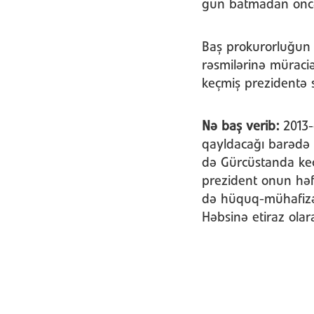
gün batmadan öncə
Baş prokurorluğun 
rəsmilərinə müraciə
keçmiş prezidentə s
Nə baş verib:
2013-
qayldacağı barədə 
də Gürcüstanda keç
prezident onun həf
də hüquq-mühafizə 
Həbsinə etiraz olara