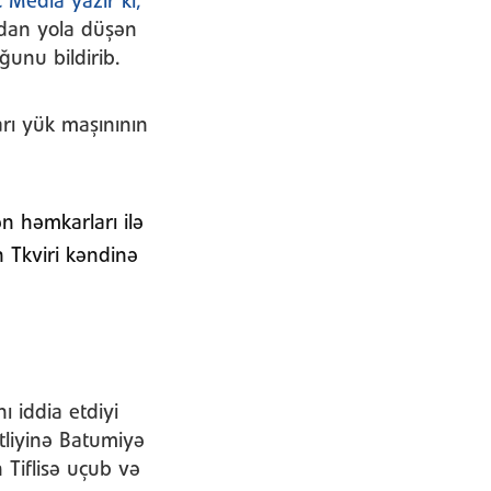
 Media yazır ki,
adan yola düşən
ğunu bildirib.
arı yük maşınının
n həmkarları ilə
 Tkviri kəndinə
 iddia etdiyi
tliyinə Batumiyə
Tiflisə uçub və