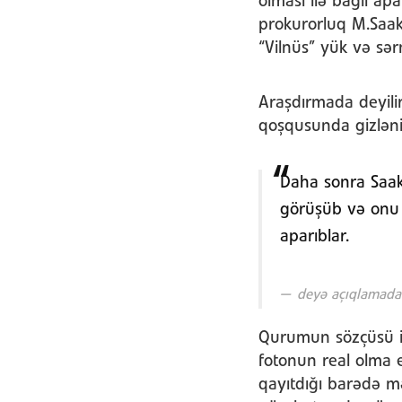
olması ilə bağlı ap
prokurorluq M.Saak
“Vilnüs” yük və sər
Araşdırmada deyilir
qoşqusunda gizləni
Daha sonra Saak
görüşüb və onu 
aparıblar.
deyə açıqlamada
Qurumun sözçüsü id
fotonun real olma 
qayıtdığı barədə m