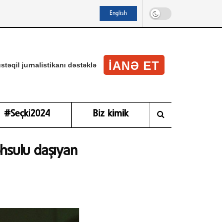
English
IANƏ ET
stəqil jurnalistikanı dəstəklə
#Seçki2024
Biz kimik
əhsulu daşıyan