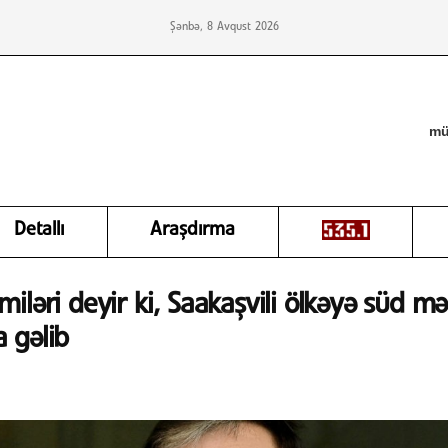
Şənbə, 8 Avqust 2026
mü
Detallı
Araşdırma
iləri deyir ki, Saakaşvili ölkəyə süd m
 gəlib