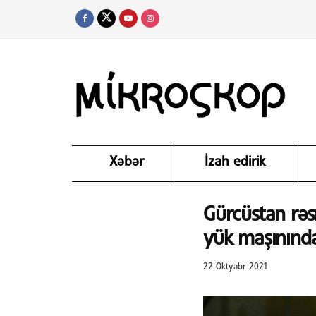
Xəbər
İzah edirik
Gürcüstan rəsm
yük maşınında
22 Oktyabr 2021