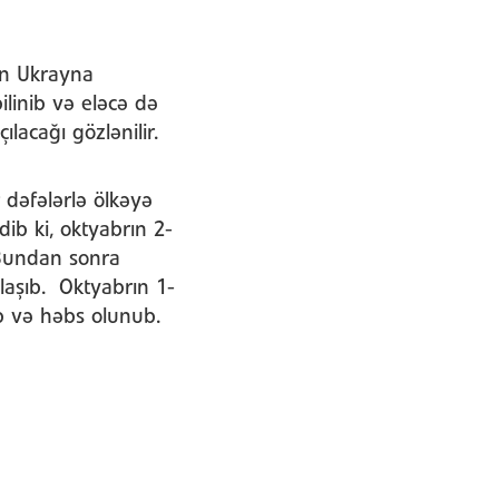
ün Ukrayna
ilinib və eləcə də
lacağı gözlənilir.
 dəfələrlə ölkəyə
ib ki, oktyabrın 2-
 Bundan sonra
laşıb. Oktyabrın 1-
ıb və həbs olunub.