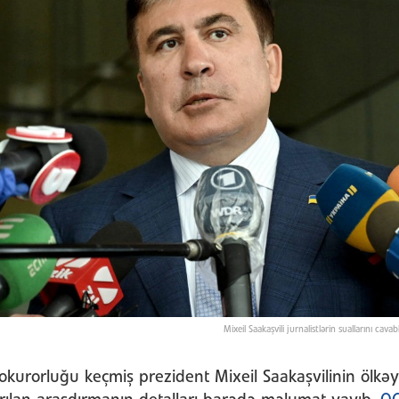
Mixeil Saakaşvili jurnalistlərin suallarını cav
kurorluğu keçmiş prezident Mixeil Saakaşvilinin ölkəyə