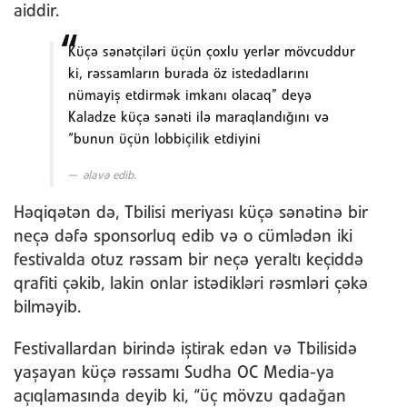
aiddir.
Küçə sənətçiləri üçün çoxlu yerlər mövcuddur
ki, rəssamların burada öz istedadlarını
nümayiş etdirmək imkanı olacaq” deyə
Kaladze küçə sənəti ilə maraqlandığını və
“bunun üçün lobbiçilik etdiyini
əlavə edib.
Həqiqətən də, Tbilisi meriyası küçə sənətinə bir
neçə dəfə sponsorluq edib və o cümlədən iki
festivalda otuz rəssam bir neçə yeraltı keçiddə
qrafiti çəkib, lakin onlar istədikləri rəsmləri çəkə
bilməyib.
Festivallardan birində iştirak edən və Tbilisidə
yaşayan küçə rəssamı Sudha OC Media-ya
açıqlamasında deyib ki, “üç mövzu qadağan