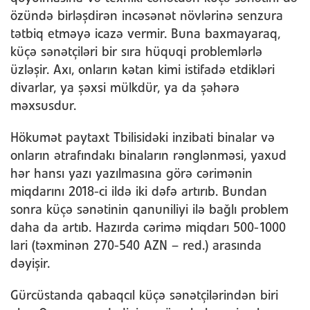
özündə birləşdirən incəsənət növlərinə senzura
tətbiq etməyə icazə vermir. Buna baxmayaraq,
küçə sənətçiləri bir sıra hüquqi problemlərlə
üzləşir. Axı, onların kətan kimi istifadə etdikləri
divarlar, ya şəxsi mülkdür, ya da şəhərə
məxsusdur.
Hökumət paytaxt Tbilisidəki inzibati binalar və
onların ətrafındakı binaların rənglənməsi, yaxud
hər hansı yazı yazılmasına görə cərimənin
miqdarını 2018-ci ildə iki dəfə artırıb. Bundan
sonra küçə sənətinin qanuniliyi ilə bağlı problem
daha da artıb. Hazırda cərimə miqdarı 500-1000
lari (təxminən 270-540 AZN – red.) arasında
dəyişir.
Gürcüstanda qabaqcıl küçə sənətçilərindən biri