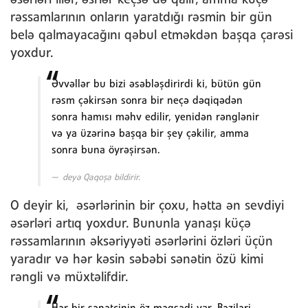
əsərləri illər, əsrlər keçsə də qalır, amma küçə
rəssamlarının onların yaratdığı rəsmin bir gün
belə qalmayacağını qəbul etməkdən başqa çarəsi
yoxdur.
Əvvəllər bu bizi əsəbləşdirirdi ki, bütün gün
rəsm çəkirsən sonra bir neçə dəqiqədən
sonra hamısı məhv edilir, yenidən rənglənir
və ya üzərinə başqa bir şey çəkilir, amma
sonra buna öyrəşirsən.
deyə Qaqoşa bildirir.
O deyir ki, əsərlərinin bir çoxu, hətta ən sevdiyi
əsərləri artıq yoxdur. Bununla yanaşı küçə
rəssamlarının əksəriyyəti əsərlərini özləri üçün
yaradır və hər kəsin səbəbi sənətin özü kimi
rəngli və müxtəlifdir.