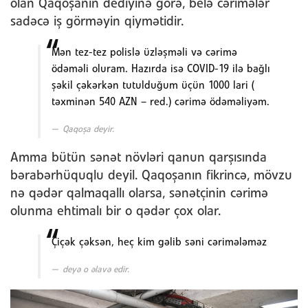
olan Qaqoşanın dediyinə görə, belə cərimələr
sadəcə iş görməyin qiymətidir.
Mən tez-tez polislə üzləşməli və cərimə
ödəməli oluram. Hazırda isə COVID-19 ilə bağlı
şəkil çəkərkən tutulduğum üçün 1000 lari (
təxminən 540 AZN – red.) cərimə ödəməliyəm.
Qaqoşa deyir.
Amma bütün sənət növləri qanun qarşısında
bərabərhüquqlu deyil. Qaqoşanın fikrincə, mövzu
nə qədər qalmaqallı olarsa, sənətçinin cərimə
olunma ehtimalı bir o qədər çox olar.
Çiçək çəksən, heç kim gəlib səni cərimələməz
deyə o əlavə edir.