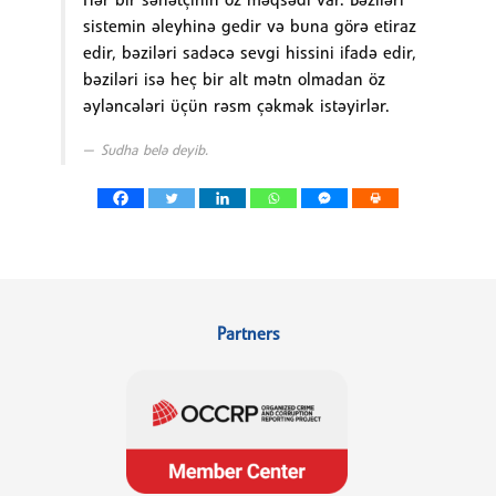
Hər bir sənətçinin öz məqsədi var. Bəziləri
sistemin əleyhinə gedir və buna görə etiraz
edir, bəziləri sadəcə sevgi hissini ifadə edir,
bəziləri isə heç bir alt mətn olmadan öz
əyləncələri üçün rəsm çəkmək istəyirlər.
Sudha belə deyib.
Partners