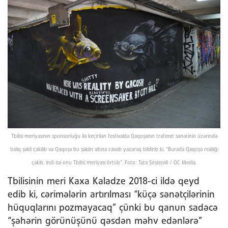
Tbilisi meriyasının sponsorluğu ilə keçirilən festivalda Qaqoşanın traferet sənətinin üzərində
balıq şəkli çəkilib və Qaqoşa bu şəklin altına cavab yazaraq bildirib ki, “Burada Qaqoşa reallığı
çəkib, indi isə onu Tbilisi meriyası örtüb”. Foto: Tata Şoşiaşvili / OC Media.
Tbilisinin meri Kaxa Kaladze 2018-ci ildə qeyd
edib ki, cərimələrin artırılması “küçə sənətçilərinin
hüquqlarını pozmayacaq” çünki bu qanun sadəcə
“şəhərin görünüşünü qəsdən məhv edənlərə”