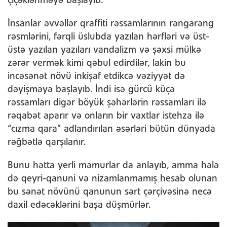
çiçəklənməyə başlayıb.
İnsanlar əvvəllər qraffiti rəssamlarının rəngarəng
rəsmlərini, fərqli üslubda yazılan hərfləri və üst-
üstə yazılan yazıları vandalizm və şəxsi mülkə
zərər vermək kimi qəbul edirdilər, lakin bu
incəsənət növü inkişaf etdikcə vəziyyət də
dəyişməyə başlayıb. İndi isə gürcü küçə
rəssamları digər böyük şəhərlərin rəssamları ilə
rəqabət aparır və onların bir vaxtlar istehza ilə
“cızma qara” adlandırılan əsərləri bütün dünyada
rəğbətlə qarşılanır.
Bunu hətta yerli məmurlar da anlayıb, amma hələ
də qeyri-qanuni və nizamlanmamış hesab olunan
bu sənət növünü qanunun sərt çərçivəsinə necə
daxil edəcəklərini başa düşmürlər.