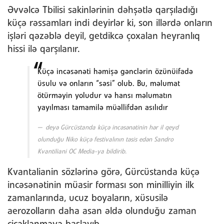
Əvvəlcə Tbilisi sakinlərinin dəhşətlə qarşıladığı
küçə rəssamları indi deyirlər ki, son illərdə onların
işləri qəzəblə deyil, getdikcə çoxalan heyranlıq
hissi ilə qarşılanır.
Küçə incəsənəti həmişə gənclərin özünüifadə
üsulu və onların “səsi” olub. Bu, məlumat
ötürməyin yoludur və hansı məlumatın
yayılması tamamilə müəllifdən asılıdır
deyə Gürcüstanda küçə incəsənətinin hər il qeyd
olunduğu Niko küçə festivalının təsis edən Sandro
Kvantiliani OC Media-ya bildirib.
Kvantalianin sözlərinə görə, Gürcüstanda küçə
incəsənətinin müasir forması son minilliyin ilk
zamanlarında, ucuz boyaların, xüsusilə
aerozolların daha asan əldə olunduğu zaman