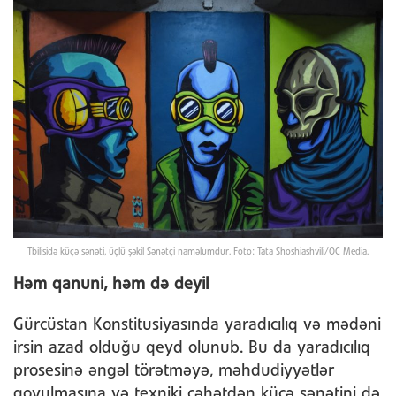
Tbilisidə küçə sənəti, üçlü şəkil Sənətçi naməlumdur. Foto: Tata Shoshiashvili/OC Media.
Həm qanuni, həm də deyil
Gürcüstan Konstitusiyasında yaradıcılıq və mədəni
irsin azad olduğu qeyd olunub. Bu da yaradıcılıq
prosesinə əngəl törətməyə, məhdudiyyətlər
qoyulmasına və texniki cəhətdən küçə sənətini də