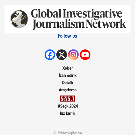
Follow us
Xəbər
İzah edirik
Detallı
Araşdırma
#Seçki2024
Biz kimik
© MikroskopMedia