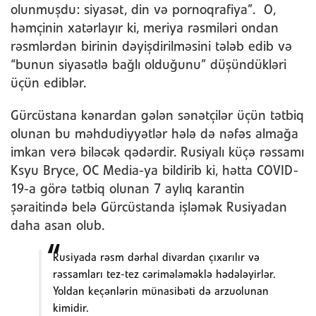
olunmuşdu: siyasət, din və pornoqrafiya”. O,
həmçinin xatərlayır ki, meriya rəsmiləri ondan
rəsmlərdən birinin dəyişdirilməsini tələb edib və
“bunun siyasətlə bağlı olduğunu” düşündükləri
üçün ediblər.
Gürcüstana kənardan gələn sənətçilər üçün tətbiq
olunan bu məhdudiyyətlər hələ də nəfəs almağa
imkan verə biləcək qədərdir. Rusiyalı küçə rəssamı
Ksyu Bryce, OC Media-ya bildirib ki, hətta COVID-
19-a görə tətbiq olunan 7 aylıq karantin
şəraitində belə Gürcüstanda işləmək Rusiyadan
daha asan olub.
Rusiyada rəsm dərhal divardan çıxarılır və
rəssamları tez-tez cərimələməklə hədələyirlər.
Yoldan keçənlərin münasibəti də arzuolunan
kimidir.