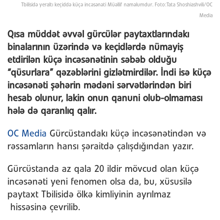
Tbilisidə yeraltı keçiddə küçə incəsənəti Müəllif naməlumdur. Foto:Tata Shoshiashvili/OC
Media
Qısa müddət əvvəl gürcülər paytaxtlarındakı
binalarının üzərində və keçidlərdə nümayiş
etdirilən küçə incəsənətinin səbəb olduğu
“qüsurlara” qəzəblərini gizlətmirdilər. İndi isə küçə
incəsənəti şəhərin mədəni sərvətlərindən biri
hesab olunur, lakin onun qanuni olub-olmaması
hələ də qaranlıq qalır.
OC Media
Gürcüstandakı küçə incəsənətindən və
rəssamların hansı şəraitdə çalışdığından yazır.
Gürcüstanda az qala 20 ildir mövcud olan küçə
incəsənəti yeni fenomen olsa da, bu, xüsusilə
paytaxt Tbilisidə ölkə kimliyinin ayrılmaz
hissəsinə çevrilib.