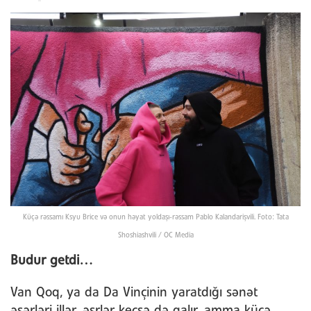
Küçə rəssamı Ksyu Brice və onun həyat yoldaşı-rəssam Pablo Kalandarişvili. Foto: Tata
Shoshiashvili / OC Media
Budur getdi…
Van Qoq, ya da Da Vinçinin yaratdığı sənət