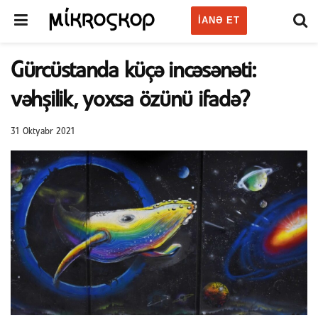
IANƏ ET
Gürcüstanda küçə incəsənəti:
vəhşilik, yoxsa özünü ifadə?
31 Oktyabr 2021