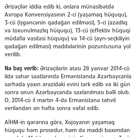
Ərizəçilər iddia edib ki, onlara münasibətdə
Avropa Konvensiyasının 2-ci (yaşamaq hüququ),
3-cü (işgəncənin qadağan edilməsi), 5-ci (azadlıq
və toxunulmazlıq hüququ), 13-cü (effektiv hüquqi
müdafiə vasitəsi hüququ) və 14-cü (ayrı-seçkiliyin
qadağan edilməsi) maddələrinin pozuntusuna yol
verilib.
Nə baş verib:
Ərizəçilərin atası 28 yanvar 2014-cü
ildə səhər saatlarında Ermənistanda Azərbaycanla
sərhədə yaxın ərazidəki evini tərk edib və iki gün
sonra onun Azərbaycanda saxlanılması bəlli olub.
O, 2014-cü il martın 4-də Ermənistana təhvil
veriləndən on həftə sonra vəfat edib.
AİHM-in qərarına görə, Xojoyanın yaşamaq
hüququ həm prosedur, həm də maddi baxımdan