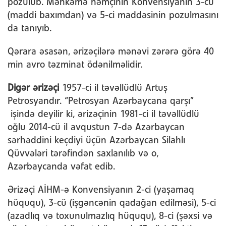
pozulub. Məhkəmə həmçinin Konvensiyanın 3-cü
(maddi baxımdan) və 5-ci maddəsinin pozulmasını
da tanıyıb.
Qərara əsasən, ərizəçilərə mənəvi zərərə görə 40
min avro təzminat ödənilməlidir.
Digər ərizəçi
1957-ci il təvəllüdlü Artuş
Petrosyandır. “Petrosyan Azərbaycana qarşı”
işində deyilir ki, ərizəçinin 1981-ci il təvəllüdlü
oğlu 2014-cü il avqustun 7-də Azərbaycan
sərhəddini keçdiyi üçün Azərbaycan Silahlı
Qüvvələri tərəfindən saxlanılıb və o,
Azərbaycanda vəfat edib.
Ərizəçi AİHM-ə Konvensiyanın 2-ci (yaşamaq
hüququ), 3-cü (işgəncənin qadağan edilməsi), 5-ci
(azadlıq və toxunulmazlıq hüququ), 8-ci (şəxsi və