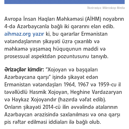
İllustrasiya: Mikroskop Media
Avropa İnsan Haqları Məhkəməsi (AİHM) noyabrın
4-də Azərbaycanla bağlı iki qərarını elan edib.
aihmaz.org yazır
ki, bu qərarlar Ermənistan
vətəndaşlarının şikayəti üzrə çıxarılıb və
məhkəmə yaşamaq hüququnun maddi və
prosessual aspektdən pozuntusunu tanıyıb.
Ərizəçilər kimdir:
“Xojoyan və başqaları
Azərbaycana qarşı” işində şikayət edən
Ermənistan vətəndaşları 1964, 1967 və 1959-cu il
təvəllüdlü Hasmik Xojoyan, Heghine Vardazaryan
və Haykaz Xojoyandır (hazırda vəfat edib).
Onların şikayəti 2014-cü ilin əvvəlində atalarının
Azərbaycan ərazisində saxlanılması və ona qarşı
pis rəftar edilməsi iddiaları ilə bağlı olub.