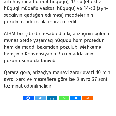
ailə həyatına hörmət hüququ), 13-cü (effektiv
hüquqi müdafiə vasitəsi hüququ) və 14-cü (ayrı-
seçkiliyin qadağan edilməsi) maddələrinin
pozulması iddiası ilə müraciət edib.
AİHM bu işdə də hesab edib ki, ərizəçinin oğluna
münasibətdə yaşamaq hüququ həm prosedur,
həm də maddi baxımdan pozulub. Məhkəmə
həmçinin Konvensiyanın 3-cü maddəsinin
pozuntusunu da tanıyıb.
Qərara görə, ərizəçiyə mənəvi zərər əvəzi 40 min
avro, xərc və məsrəflərə görə isə 8 avro 37 sent
təzminat ödənilməlidir.