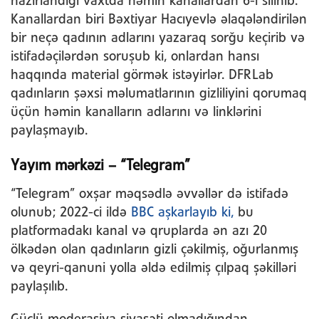
hazırlandığı vaxtda həmin kanallardan 6-ı silinib.
Kanallardan biri Bəxtiyar Hacıyevlə əlaqələndirilən
bir neçə qadının adlarını yazaraq sorğu keçirib və
istifadəçilərdən soruşub ki, onlardan hansı
haqqında material görmək istəyirlər. DFRLab
qadınların şəxsi məlumatlarının gizliliyini qorumaq
üçün həmin kanalların adlarını və linklərini
paylaşmayıb.
Yayım mərkəzi – “Telegram”
“Telegram” oxşar məqsədlə əvvəllər də istifadə
olunub; 2022-ci ildə
BBC aşkarlayıb ki,
bu
platformadakı kanal və qruplarda ən azı 20
ölkədən olan qadınların gizli çəkilmiş, oğurlanmış
və qeyri-qanuni yolla əldə edilmiş çılpaq şəkilləri
paylaşılıb.