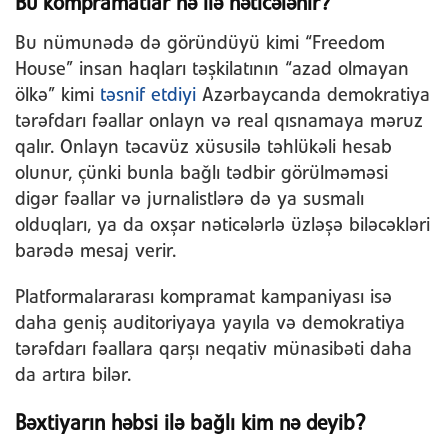
Bu kompramatlar nə ilə nəticələnir?
Bu nümunədə də göründüyü kimi “Freedom
House” insan haqları təşkilatının “azad olmayan
ölkə” kimi
təsnif etdiyi
Azərbaycanda demokratiya
tərəfdarı fəallar onlayn və real qısnamaya məruz
qalır. Onlayn təcavüz xüsusilə təhlükəli hesab
olunur, çünki bunla bağlı tədbir görülməməsi
digər fəallar və jurnalistlərə də ya susmalı
olduqları, ya da oxşar nəticələrlə üzləşə biləcəkləri
barədə mesaj verir.
Platformalararası kompramat kampaniyası isə
daha geniş auditoriyaya yayıla və demokratiya
tərəfdarı fəallara qarşı neqativ münasibəti daha
da artıra bilər.
Bəxtiyarın həbsi ilə bağlı kim nə deyib?