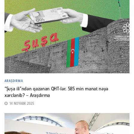
ARAŞDIRMA
“Şuşa ili”ndən qazanan QHT-lər. 585 min manat nəyə
xərclənib? – Araşdırma
14 NOYABR 2025