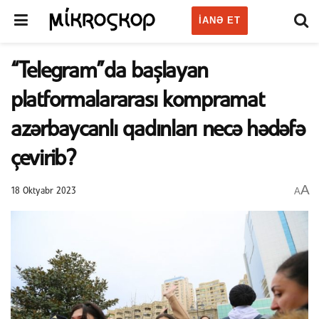
IANƏ ET
“Telegram”da başlayan
platformalararası kompramat
azərbaycanlı qadınları necə hədəfə
çevirib?
A
A
18 Oktyabr 2023