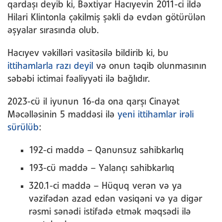
qardaşı deyib ki, Bəxtiyar Hacıyevin 2011-ci ildə
Hilari Klintonla çəkilmiş şəkli də evdən götürülən
əşyalar sırasında olub.
Hacıyev vəkilləri vasitəsilə bildirib ki, bu
ittihamlarla razı deyil
və onun təqib olunmasının
səbəbi ictimai fəaliyyəti ilə bağlıdır.
2023-cü il iyunun 16-da ona qarşı Cinayət
Məcəlləsinin 5 maddəsi ilə
yeni ittihamlar irəli
sürülüb
:
192-ci maddə – Qanunsuz sahibkarlıq
193-cü maddə – Yalançı sahibkarlıq
320.1-ci maddə – Hüquq verən və ya
vəzifədən azad edən vəsiqəni və ya digər
rəsmi sənədi istifadə etmək məqsədi ilə