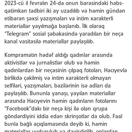
2023-cü il fevralın 24-də onun barəsindəki həbs-
qətimkan tədbiri iki ay uzadılıb və həmin gündən
etibarən şəxsi yazışmaları və intim xarakterli
materiallar yayılmağa başlanıb. İlk olaraq
“Telegram” sosial şəbəkəsində yaradılan bir neçə
kanal vasitəsilə materiallar paylaşılıb.
Kompramatın hədəf aldığı qadınlar arasında
aktivistlər və jurnalistlər olub və həmin
qadınlardan bir neçəsinin çılpaq fotoları, Hacıyevlə
birlikdə çəkilmiş və intim xarakterli olmayan
selfiləri, yazışmaları, bəzilərinin isə adları da
paylaşılıb. Bununla yanaşı, yayılan materiallar
arasında Hacıyevin həmin qadınların fotolarını
“Facebook”dakı bir neçə kişi ilə olan qrupa
göndərdiyini iddia edən skrinşotlar da olub. Fəal
bunla bağlı açıqlamasında deyib ki, həmin
materiallar uydurulub və dəyişdirilib, onlardan