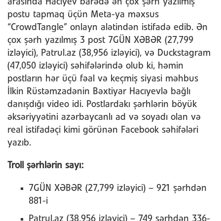
arasında Hacıyev barədə ən çox şərh yazılmış
postu tapmaq üçün Meta-ya məxsus
“CrowdTangle” onlayn alətindən istifadə edib. Ən
çox şərh yazılmış 3 post 7GÜN XƏBƏR (27,799
izləyici), Patrul.az (38,956 izləyici), və Duckstagram
(47,050 izləyici) səhifələrində olub ki, həmin
postların hər üçü fəal və keçmiş siyasi məhbus
İlkin Rüstəmzadənin Bəxtiyar Hacıyevlə bağlı
danışdığı video idi. Postlardakı şərhlərin böyük
əksəriyyətini azərbaycanlı ad və soyadı olan və
real istifadəçi kimi görünən Facebook səhifələri
yazıb.
Troll şərhlərin sayı:
7GÜN XƏBƏR (27,799 izləyici) – 921 şərhdən
881-i
Patrul.az (38,956 izləyici) – 749 şərhdən 336-