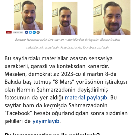
Bəxtiyar Hacıyevlə bağlı dərc olunan materiallardan skrinşotlar. Mənbə (soldan
sağa):Demokrat.az/arxiv, Pravda.az/arxiv, Tacxeber.com/arxiv
Bu saytlardakı materiallar əsasən sensasiya
xarakterli, qərəzli və konteksdən kənardır.
Məsələn, demokrat.az 2023-cü il martın 8-də
Bakıda baş tutmuş “8 Marş” yürüşünün iştirakçısı
olan Nərmin Şahmarzadənin dəyişdirilmiş
fotosunun da yer aldığı
material paylaşıb
. Bu
saytlar həm də keçmişdə Şahmarzadənin
“Facebook” hesabı oğurlandıqdan sonra sızdırılan
şəkilləri də
yayımlayıb
.