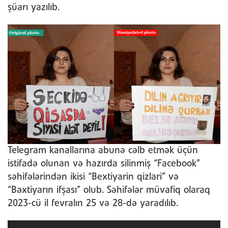
şüarı yazılıb.
Telegram kanallarına abunə cəlb etmək üçün
istifadə olunan və hazırda silinmiş “Facebook”
səhifələrindən ikisi “Bextiyarin qizlari” və
“Bəxtiyarın ifşası” olub. Səhifələr müvafiq olaraq
2023-cü il fevralın 25 və 28-də yaradılıb.