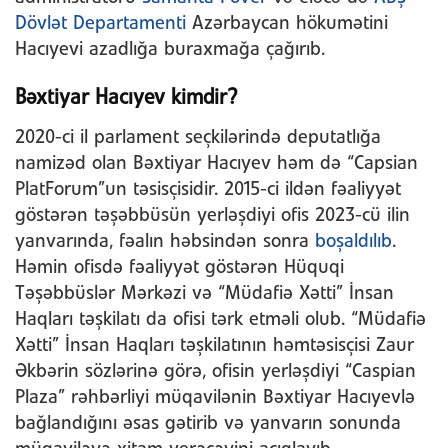
Dövlət Departamenti
Azərbaycan hökumətini
Hacıyevi azadlığa buraxmağa çağırıb.
Bəxtiyar Hacıyev kimdir?
2020-ci il parlament seçkilərində deputatlığa
namizəd olan Bəxtiyar Hacıyev həm də “Capsian
PlatForum”un təsisçisidir. 2015-ci ildən fəaliyyət
göstərən təşəbbüsün yerləşdiyi ofis 2023-cü ilin
yanvarında, fəalın həbsindən sonra
boşaldılıb
.
Həmin ofisdə fəaliyyət göstərən Hüquqi
Təşəbbüslər Mərkəzi və “Müdafiə Xətti” İnsan
Haqları təşkilatı da ofisi tərk etməli olub. “Müdafiə
Xətti” İnsan Haqları təşkilatının həmtəsisçisi Zaur
Əkbərin sözlərinə görə, ofisin yerləşdiyi “Caspian
Plaza” rəhbərliyi müqavilənin Bəxtiyar Hacıyevlə
bağlandığını əsas gətirib və yanvarın sonunda