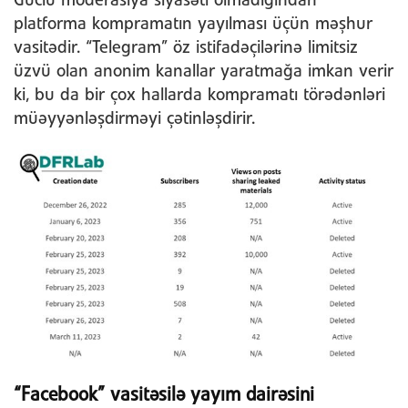
Güclü moderasiya siyasəti olmadığından
platforma kompramatın yayılması üçün məşhur
vasitədir. “Telegram” öz istifadəçilərinə limitsiz
üzvü olan anonim kanallar yaratmağa imkan verir
ki, bu da bir çox hallarda kompramatı törədənləri
müəyyənləşdirməyi çətinləşdirir.
“Facebook” vasitəsilə yayım dairəsini