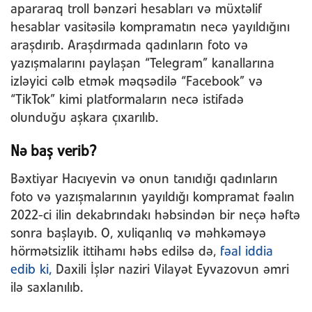
apararaq troll bənzəri hesabları və müxtəlif
hesablar vasitəsilə kompramatın necə yayıldığını
araşdırıb. Araşdırmada qadınların foto və
yazışmalarını paylaşan “Telegram” kanallarına
izləyici cəlb etmək məqsədilə “Facebook” və
“TikTok” kimi platformaların necə istifadə
olunduğu aşkara çıxarılıb.
Nə baş verib?
Bəxtiyar Hacıyevin və onun tanıdığı qadınların
foto və yazışmalarının yayıldığı kompramat fəalın
2022-ci ilin dekabrındakı həbsindən bir neçə həftə
sonra başlayıb. O, xuliqanlıq və məhkəməyə
hörmətsizlik ittihamı həbs edilsə də,
fəal iddia
edib ki,
Daxili İşlər naziri Vilayət Eyvazovun əmri
ilə saxlanılıb.