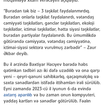
müqaviləyə xitam verəcəyini açıqlayıb.
“Buradan tək biz – 3 təşkilat faydalanmırdıq.
Buradan onlarla təşkilat faydalanırdı, vətəndaş
cəmiyyəti təşkilatları, gənclər təşkilatları, ekoloji
təşkilatlar, ictimai təşkilatlar, hətta siyasi təşkilatlar,
buradan partiyalar faydalanırdı. Bu ümumilikdə
götürəndə cəmiyyətə, vətəndaş cəmiyyətinə,
ictimai-siyasi sektora vurulmuş zərbədir” – Zaur
Əkbər deyib.
Bu il ərzində Bəxtiyar Hacıyev barədə həbs
qətimkan tədbiri azı iki dəfə uzadılıb və ona qarşı
yeni – qeyri-qanuni sahibkarlıq, qaçaqmalçılıq və
saxta sənədlərdən istifadə ittihamları irəli sürülüb.
Eyni zamanda 2023-cü il iyunun 6-da evində
axtarış aparılıb
və bu zaman onun kompyuteri,
yaddaş kartları və sənədlər götürülüb. Fəalın