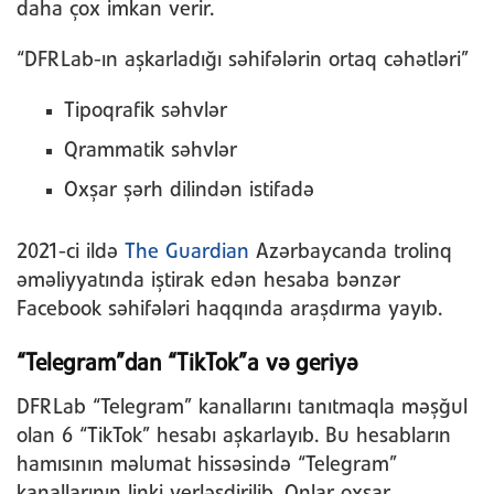
daha çox imkan verir.
“DFRLab-ın aşkarladığı səhifələrin ortaq cəhətləri”
Tipoqrafik səhvlər
Qrammatik səhvlər
Oxşar şərh dilindən istifadə
2021-ci ildə
The Guardian
Azərbaycanda trolinq
əməliyyatında iştirak edən hesaba bənzər
Facebook səhifələri haqqında araşdırma yayıb.
“Telegram”dan “TikTok”a və geriyə
DFRLab “Telegram” kanallarını tanıtmaqla məşğul
olan 6 “TikTok” hesabı aşkarlayıb. Bu hesabların
hamısının məlumat hissəsində “Telegram”
kanallarının linki yerləşdirilib. Onlar oxşar