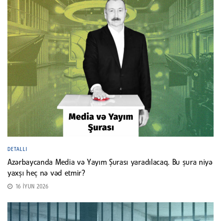
DETALLI
Azərbaycanda Media və Yayım Şurası yaradılacaq. Bu şura niyə
yaxşı heç nə vəd etmir?
16 İYUN 2026