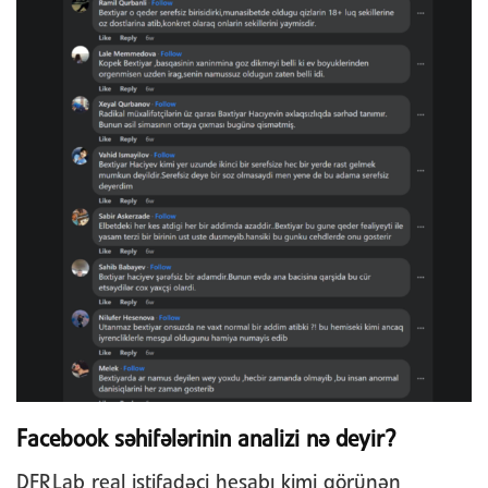
Facebook səhifələrinin analizi nə deyir?
DFRLab real istifadəçi hesabı kimi görünən