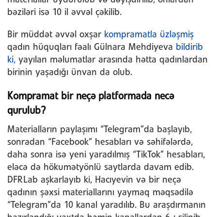
bəziləri isə 10 il əvvəl çəkilib.
Bir müddət əvvəl oxşar
kompramatla üzləşmiş
qadın hüquqları fəalı Gülnara Mehdiyeva
bildirib
ki,
yayılan məlumatlar arasında hətta qadınlardan
birinin yaşadığı ünvan da olub.
Kompramat bir neçə platformada necə
qurulub?
Materialların paylaşımı “Telegram”da başlayıb,
sonradan “Facebook” hesabları və səhifələrdə,
daha sonra isə yeni yaradılmış “TikTok” hesabları,
eləcə də hökumətyönlü saytlarda davam edib.
DFRLab aşkarlayıb ki, Hacıyevin və bir neçə
qadının şəxsi materiallarını yaymaq məqsədilə
“Telegram”da 10 kanal yaradılıb. Bu araşdırmanın