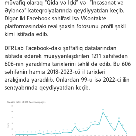
müvafiq olaraq “Qida və İçki” və “İncəsənət və
Əyləncə” kateqroiyalarında qeydiyyatdan keçib.
Digər iki Facebook səhifəsi isə VKontakte
platformasındakı real şəxsin fotosunu profil şəkli
kimi istifadə edib.
DFRLab Facebook-dakı şəffaflıq datalarından
istifadə edərək müəyyənləşdirilən 1211 səhifədən
606-nın yaradılma tarixlərini təhlil də edib. Bu 606
səhifənin hamısı 2018-2023-cü il tarixləri
aralığında yaradılıb. Onlardan 99-u isə 2022-ci ilin
sentyabrında qeydiyyatdan keçib.