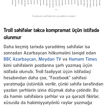
Facebook səhifələrinin yaradılma tarixləri
Troll səhifələr təkcə kompramat üçün istifadə
olunmur
Daha keçmiş tarixdə yaradılmış səhifələr isə
sonradan Azərbaycan hökumətini tənqid edən
BBC Azərbaycan
,
Meydan TV
və
Hamam Times
kimi səhifələrin postlarına şərh yazmaq üçün
istifadə olunub. Troll fəaliyyət üçün istifadəçi
hesabından daha çox, “Facebook” səhifəsi
yaratmağa üstünlük verilir, çünki səhifə tərəfindən
yazılan şərhlərin izinə düşmək daha çətindir. Bu
da həmin səhifələrə şərhlər və ya qərəzli fikirlər,
xüsusilə də hakimiyyətyönlü rəylər yazmağa