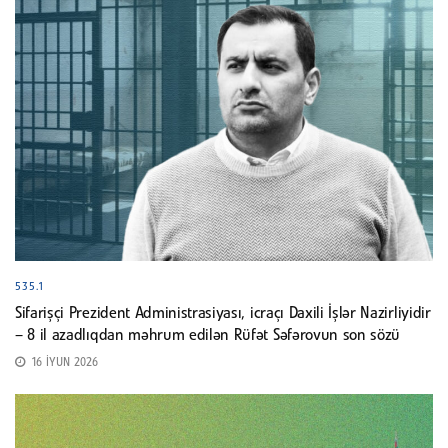
535.1
Sifarişçi Prezident Administrasiyası, icraçı Daxili İşlər Nazirliyidir
– 8 il azadlıqdan məhrum edilən Rüfət Səfərovun son sözü
16 İYUN 2026