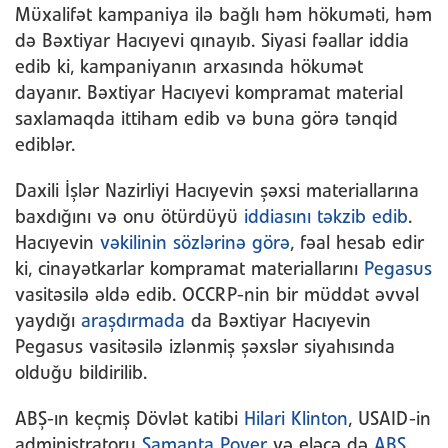
Müxalifət kampaniya ilə bağlı həm hökuməti, həm
də Bəxtiyar Hacıyevi qınayıb. Siyasi fəallar iddia
edib ki, kampaniyanın arxasında hökumət
dayanır. Bəxtiyar Hacıyevi kompramat material
saxlamaqda ittiham edib və buna görə tənqid
ediblər.
Daxili İşlər Nazirliyi Hacıyevin şəxsi materiallarına
baxdığını və onu ötürdüyü
iddiasını təkzib edib
.
Hacıyevin
vəkilinin sözlərinə görə
, fəal hesab edir
ki, cinayətkarlar kompramat materiallarını
Pegasus
vasitəsilə əldə edib. OCCRP-nin bir müddət əvvəl
yaydığı
araşdırmada
da Bəxtiyar Hacıyevin
Pegasus vasitəsilə izlənmiş şəxslər siyahısında
olduğu bildirilib.
ABŞ-ın keçmiş Dövlət katibi
Hilari Klinton
, USAID-in
administratoru
Samanta Pover
və eləcə də
ABŞ