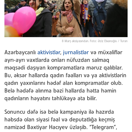
8 Marş aksiyasından. Foto: Əziz Elxanoğlu / Turan
Azərbaycanlı
aktivistlər
,
jurnalistlər
və müxaliflər
ayrı-ayrı vaxtlarda onları nüfuzdan salmaq
məqsədi daşıyan kompramatlara məruz qalıblar.
Bu, əksər hallarda qadın fəalları və ya aktivistlərin
qadın yaxınlarını hədəf alan kompramatlar olub.
Belə hədəfə alınma bəzi hallarda hətta həmin
qadınların həyatını təhlükəyə ata bilir.
Sonuncu dəfə isə belə kampaniya ilə hazırda
həbsdə olan siyasi fəal və deputatlığa keçmiş
namizəd Bəxtiyar Hacıyev üzləşib. “Telegram”,