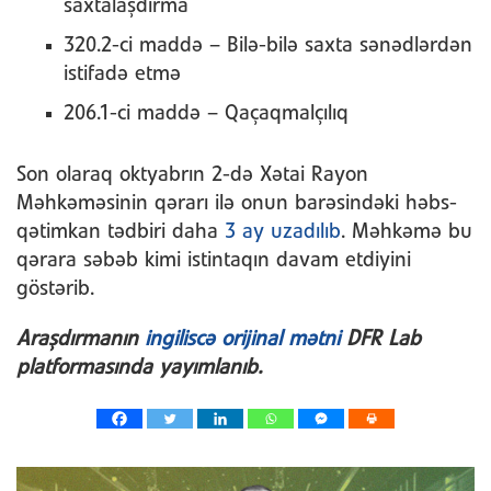
saxtalaşdırma
320.2-ci maddə – Bilə-bilə saxta sənədlərdən
istifadə etmə
206.1-ci maddə – Qaçaqmalçılıq
Son olaraq oktyabrın 2-də Xətai Rayon
Məhkəməsinin qərarı ilə onun barəsindəki həbs-
qətimkan tədbiri daha
3 ay uzadılıb
. Məhkəmə bu
qərara səbəb kimi istintaqın davam etdiyini
göstərib.
Araşdırmanın
ingiliscə orijinal mətni
DFR Lab
platformasında yayımlanıb.