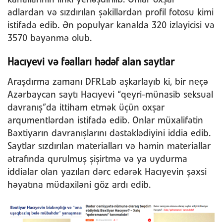
adlardan və sızdırılan şəkillərdən profil fotosu kimi
istifadə edib. Ən populyar kanalda 320 izləyicisi və
3570 bəyənmə olub.
Hacıyevi və fəalları hədəf alan saytlar
Araşdırma zamanı DFRLab aşkarlayıb ki, bir neçə
Azərbaycan saytı Hacıyevi “qeyri-münasib seksual
davranış”da ittiham etmək üçün oxşar
arqumentlərdən istifadə edib. Onlar müxalifətin
Bəxtiyarın davranışlarını dəstəklədiyini iddia edib.
Saytlar sızdırılan materialları və həmin materiallar
ətrafında qurulmuş şişirtmə və ya uydurma
iddialar olan yazıları dərc edərək Hacıyevin şəxsi
həyatına müdaxiləni göz ardı edib.