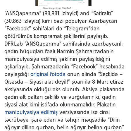
“ANSQapanma” (98,981 izləyici) and “Sətiraltı”
(30,863 izləyici) kimi bəzi populyar Azərbaycan
“Facebook” səhifələri də “Telegram”dan
götürülmüş kompramat şəkillərini paylaşıb.
DFRLab “ANSQapanma” səhifəsində azərbaycanlı
qadın hüquqları fəalı Nərmin Şahmarzadənin
manipulyasiya edilmiş şəklinin paylaşıldığını
aşkarlayıb. Şahmarzadənin “Facebook” hesabında
paylaşdığı
original fotoda
onun əlində “Seçkidə –
Qisasda – Siyasi alət deyil!” şüarı ilə 8 Mart etiraz
aksiyasında olduğu əks olunub. Aksiya plakatında
qadın alt paltarı çəkilib və vurğulanır ki, qadın
siyasi alət kimi istifadə olunmamalıdır. Plakatın
manipulyasiya edilmiş
versiyasında isə cinsi
təcrübəyə işarə edən və təhqir məqsədilə “Dilin
ağrıyır dilinə qurban, belin ağrıyır belinə qurban”