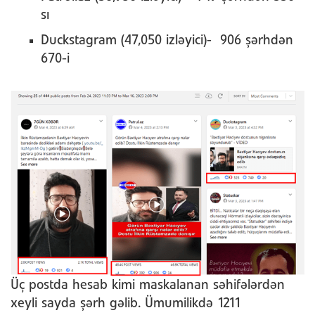
sı
Duckstagram (47,050 izləyici)- 906 şərhdən
670-i
Üç postda hesab kimi maskalanan səhifələrdən
xeyli sayda şərh gəlib. Ümumilikdə 1211