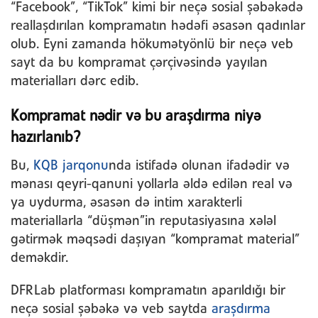
“Facebook”, “TikTok” kimi bir neçə sosial şəbəkədə
reallaşdırılan kompramatın hədəfi əsasən qadınlar
olub. Eyni zamanda hökumətyönlü bir neçə veb
sayt da bu kompramat çərçivəsində yayılan
materialları dərc edib.
Kompramat nədir və bu araşdırma niyə
hazırlanıb?
Bu,
KQB jarqonu
nda istifadə olunan ifadədir və
mənası qeyri-qanuni yollarla əldə edilən real və
ya uydurma, əsasən də intim xarakterli
materiallarla “düşmən”in reputasiyasına xələl
gətirmək məqsədi daşıyan “kompramat material”
deməkdir.
DFRLab platforması kompramatın aparıldığı bir
neçə sosial şəbəkə və veb saytda
araşdırma