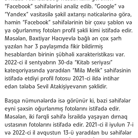
“Facebook” səhifələrini analiz edib. “Google” və
“Yandex” vasitəsilə şəkil axtarışı nəticələrinə görə,
həmin “Facebook” səhifələrinin bir çoxu şablon və
ya oğurlanmış fotoları profil şəkli kimi istifadə edir.
Məsələn, Bəxtiyar Hacıyevlə bağlı ən çox şərh
yazılan hər 3 paylaşımda fikir bildirmiş
hesablardan birinin şübhəli xarakteristikası var.
2022-ci il sentyabrın 30-da “Kitab seriyası”
kateqoriyasında yaradılan “Mila Melik” səhifəsinin
istifadə etdiyi profil fotosu 2021-ci ildə intihar
edən tələbə Sevil Atakişiyevanın şəklidir.
Başqa nümunələrdə isə görünür ki, bəzi səhifələr
eyni şəxsin oğurlanmış fotolarını istifadə edir.
Məsələn, iki fərqli səhifə İsraildə yaşayan dırnaq
ustasının fotolarını istifadə edir. 2021-ci il iyulun 7-i
və 2022-ci il avqustun 13-ü yaradılan bu səhifələr