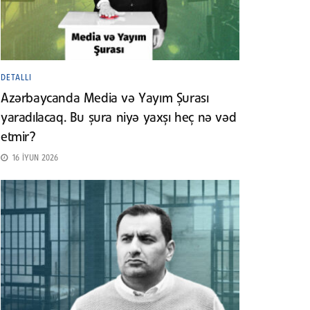
DETALLI
Azərbaycanda Media və Yayım Şurası
yaradılacaq. Bu şura niyə yaxşı heç nə vəd
etmir?
16 İYUN 2026