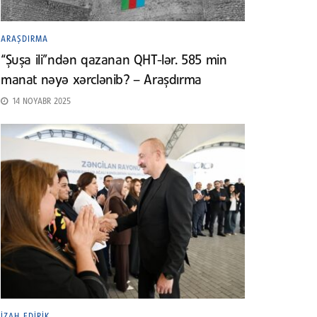
ARAŞDIRMA
“Şuşa ili”ndən qazanan QHT-lər. 585 min
manat nəyə xərclənib? – Araşdırma
14 NOYABR 2025
İZAH EDIRIK