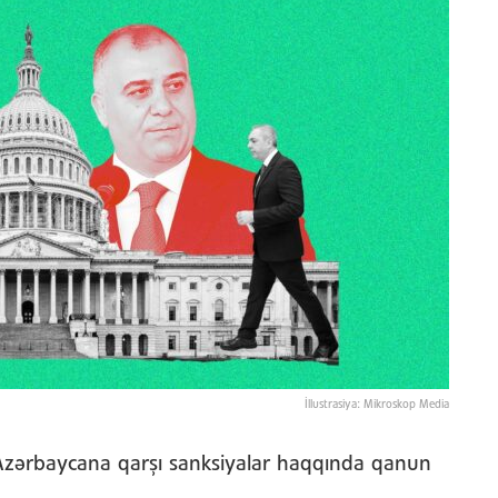
İllustrasiya: Mikroskop Media
Azərbaycana qarşı sanksiyalar haqqında qanun