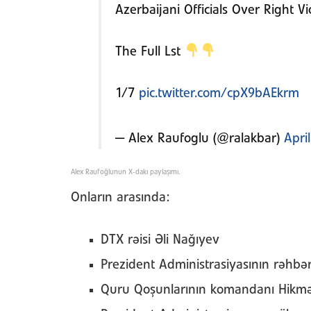
Azerbaijani Officials Over Right Vi
The Full Lst
1/7
pic.twitter.com/cpX9bAEkrm
— Alex Raufoglu (@ralakbar)
Apri
Alex Raufoğlunun X-dakı paylaşımı.
Onların arasında:
DTX rəisi Əli Nağıyev
Prezident Administrasiyasının rəhbə
Quru Qoşunlarının komandanı Hikmə