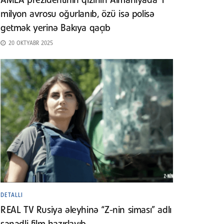
AMEA prezidentinin qızının Almaniyada 1
milyon avrosu oğurlanıb, özü isə polisə
getmək yerinə Bakıya qaçıb
20 OKTYABR 2025
DETALLI
REAL TV Rusiya əleyhinə “Z-nin siması” adlı