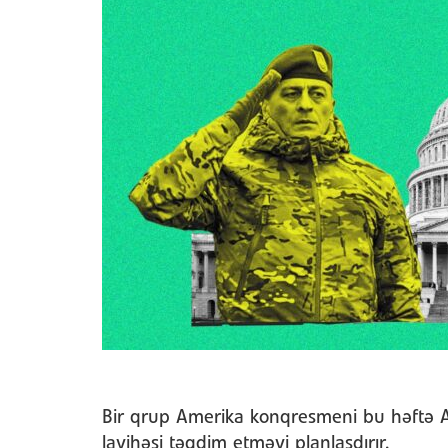
Bir qrup Amerika konqresmeni bu həftə 
layihəsi təqdim etməyi planlaşdırır.