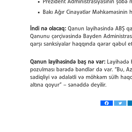
Prezident Administrasiyasının şöbə 
Bakı Ağır Cinayətlər Məhkəməsinin h
İndi nə olacaq:
Qanun layihəsində ABŞ qan
Qanunu çərçivəsində Bayden Administrasi
qarşı sanksiyalar haqqında qərar qəbul et
Qanun layihəsində baş nə var:
Layihədə 
pozulması barədə bəndlər də var. “Bu, A
sadiqliyi və ədalətli və möhkəm sülh haqq
altına qoyur” – sənəddə deyilir.