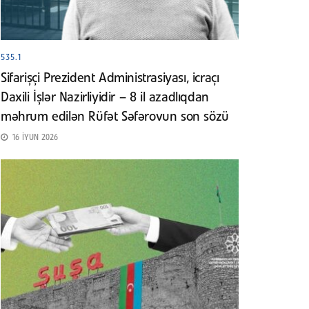
535.1
Sifarişçi Prezident Administrasiyası, icraçı
Daxili İşlər Nazirliyidir – 8 il azadlıqdan
məhrum edilən Rüfət Səfərovun son sözü
16 İYUN 2026