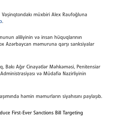
n Vaşinqtondakı müxbiri Alex Raufoğluna
b
.
unun aliliyinin və insan hüquqlarının
çox Azərbaycan məmuruna qarşı sanksiyalar
q, Bakı Ağır Cinayətlər Məhkəməsi, Penitensiar
Administrasiyası və Müdafiə Nazirliyinin
laşımında həmin məmurların siyahısını paylaşıb.
uce First-Ever Sanctions Bill Targeting