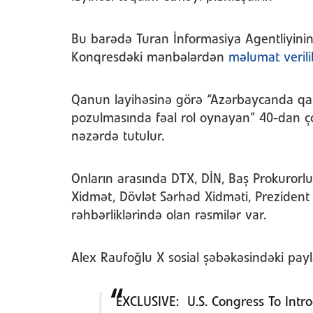
Bu barədə Turan İnformasiya Agentliyini
Konqresdəki mənbələrdən
məlumat verili
Qanun layihəsinə görə “Azərbaycanda qan
pozulmasında fəal rol oynayan” 40-dan 
nəzərdə tutulur.
Onların arasında DTX, DİN, Baş Prokurorlu
Xidmət, Dövlət Sərhəd Xidməti, Prezident 
rəhbərliklərində olan rəsmilər var.
Alex Raufoğlu X sosial şəbəkəsindəki pay
EXCLUSIVE: U.S. Congress To Introd