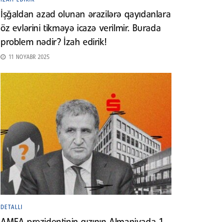
İşğaldan azad olunan ərazilərə qayıdanlara
öz evlərini tikməyə icazə verilmir. Burada
problem nədir? İzah edirik!
11 NOYABR 2025
DETALLI