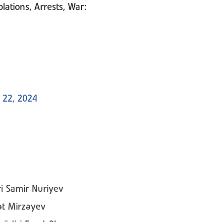
olations, Arrests, War:
l 22, 2024
ri Samir Nuriyev
t Mirzəyev