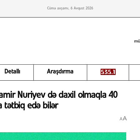
Cümə axşamı, 6 Avqust 2026
mü
Detallı
Araşdırma
amir Nuriyev də daxil olmaqla 40
 tətbiq edə bilər
A
A