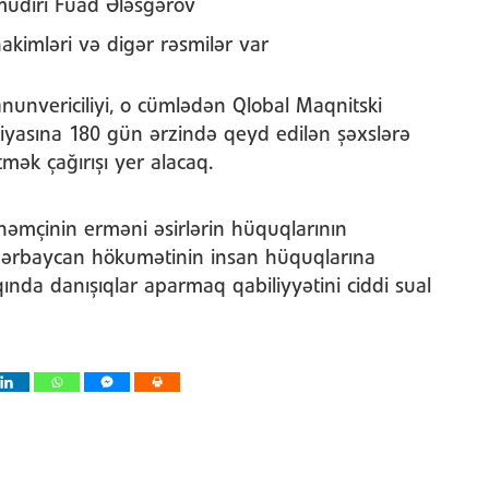
müdiri Fuad Ələsgərov
akimləri və digər rəsmilər var
unvericiliyi, o cümlədən Qlobal Maqnitski
yasına 180 gün ərzində qeyd edilən şəxslərə
mək çağırışı yer alacaq.
həmçinin erməni əsirlərin hüquqlarının
zərbaycan hökumətinin insan hüquqlarına
ında danışıqlar aparmaq qabiliyyətini ciddi sual