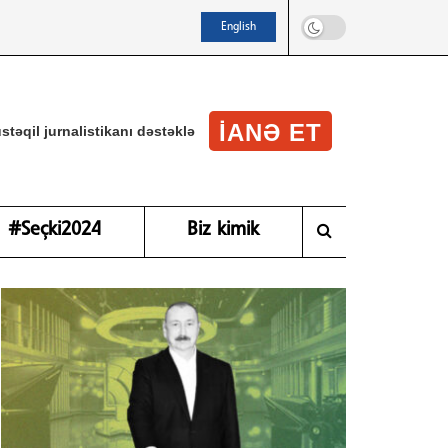
English
IANƏ ET
stəqil jurnalistikanı dəstəklə
#Seçki2024
Biz kimik