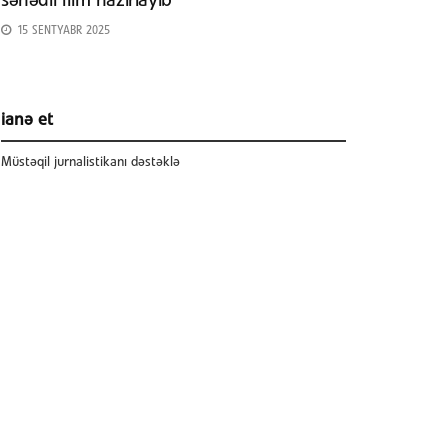
sənədli film hazırlayıb
15 SENTYABR 2025
ianə et
Müstəqil jurnalistikanı dəstəklə