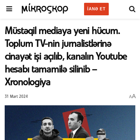
IANƏ ET
Müstəqil mediaya yeni hücum.
Toplum TV-nin jurnalistlərinə
cinayət işi açılıb, kanalın Youtube
hesabı tamamilə silinib –
Xronologiya
A
A
31 Mart 2024