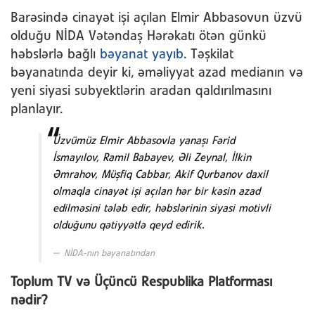
Barəsində cinayət işi açılan Elmir Abbasovun üzvü
olduğu NİDA Vətəndaş Hərəkatı ötən günkü
həbslərlə bağlı
bəyanat yayıb
. Təşkilat
bəyanatında deyir ki, əməliyyat azad medianın və
yeni siyasi subyektlərin aradan qaldırılmasını
planlayır.
Üzvümüz Elmir Abbasovla yanaşı Fərid
İsmayılov, Ramil Babayev, Əli Zeynal, İlkin
Əmrahov, Müşfiq Cabbar, Akif Qurbanov daxil
olmaqla cinayət işi açılan hər bir kəsin azad
edilməsini tələb edir, həbslərinin siyasi motivli
olduğunu qətiyyətlə qeyd edirik.
NİDA-nın bəyanatından
Toplum TV və Üçüncü Respublika Platforması
nədir?