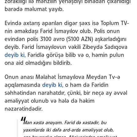
zorakılığı ilə mənzilin yerləşdiyi binadan çıxarıldığı
barədə məlumat yayıb.
Evində axtarış aparılan digər şəxs isə Toplum TV-
nin əməkdaşı Fərid İsmayılov olub. Polis onun
evindən polis 3100 avro (5100 AZN) aşkarladığını
deyib. Fərid İsmayılovun vəkili Zibeydə Sadıqova
deyib ki,
Fəridlə görüşə bilib və o, həmin pulun
ona aid olmadığını bildirib.
Onun anası Məlahət İsmayılova Meydan Tv-ə
açıqlamasında
deyib ki,
o həm də Fəridin
səhhətindən narahatdır, çünki, bir neçə ay əvvəl
əməliyyat olunub və hələ də həkim
nəzarətindədir.
Mən xəstə anayam. Fərid də xəstədir, bu
yaxınlarda iki dəfə ard-arda əməliyyat olub,