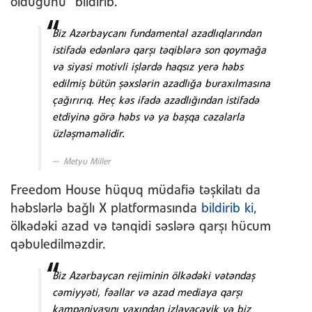
olduğunu” bildirib.
Biz Azərbaycanı fundamental azadlıqlarından
istifadə edənlərə qarşı təqiblərə son qoymağa
və siyasi motivli işlərdə haqsız yerə həbs
edilmiş bütün şəxslərin azadlığa buraxılmasına
çağırırıq. Heç kəs ifadə azadlığından istifadə
etdiyinə görə həbs və ya başqa cəzalarla
üzləşməməlidir.
Metyu Miller
Freedom House hüquq müdafiə təşkilatı da
həbslərlə bağlı X platformasında
bildirib ki
,
ölkədəki azad və tənqidi səslərə qarşı hücum
qəbuledilməzdir.
Biz Azərbaycan rejiminin ölkədəki vətəndaş
cəmiyyəti, fəallar və azad mediaya qarşı
kampaniyasını yaxından izləyəcəyik və biz