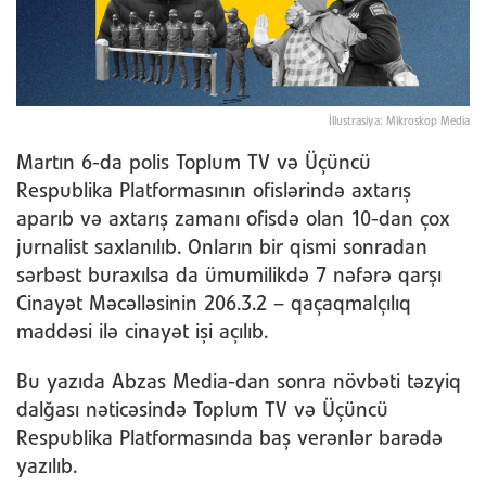
İllustrasiya: Mikroskop Media
Martın 6-da polis Toplum TV və Üçüncü
Respublika Platformasının ofislərində axtarış
aparıb və axtarış zamanı ofisdə olan 10-dan çox
jurnalist saxlanılıb. Onların bir qismi sonradan
sərbəst buraxılsa da ümumilikdə 7 nəfərə qarşı
Cinayət Məcəlləsinin 206.3.2 – qaçaqmalçılıq
maddəsi ilə cinayət işi açılıb.
Bu yazıda Abzas Media-dan sonra növbəti təzyiq
dalğası nəticəsində Toplum TV və Üçüncü
Respublika Platformasında baş verənlər barədə
yazılıb.