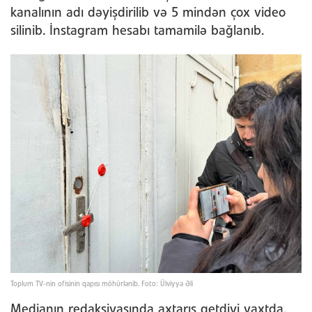
kanalının adı dəyişdirilib və 5 mindən çox video
silinib. İnstagram hesabı tamamilə bağlanıb.
Toplum TV-nin ofisinin qapısı möhürlənib. Foto: Ülviyyə Əli
Medianın redaksiyasında axtarış getdiyi vaxtda,