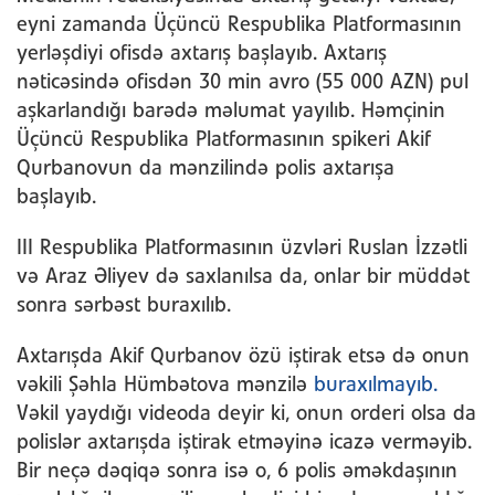
eyni zamanda Üçüncü Respublika Platformasının
yerləşdiyi ofisdə axtarış başlayıb. Axtarış
nəticəsində ofisdən 30 min avro (55 000 AZN) pul
aşkarlandığı barədə məlumat yayılıb. Həmçinin
Üçüncü Respublika Platformasının spikeri Akif
Qurbanovun da mənzilində polis axtarışa
başlayıb.
III Respublika Platformasının üzvləri Ruslan İzzətli
və Araz Əliyev də saxlanılsa da, onlar bir müddət
sonra sərbəst buraxılıb.
Axtarışda Akif Qurbanov özü iştirak etsə də onun
vəkili Şəhla Hümbətova mənzilə
buraxılmayıb.
Vəkil yaydığı videoda deyir ki, onun orderi olsa da
polislər axtarışda iştirak etməyinə icazə verməyib.
Bir neçə dəqiqə sonra isə o, 6 polis əməkdaşının