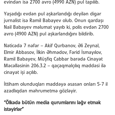
evindən isə 2700 avro (4990 AZN) pul tapılıb.
Yaşadığı evdən pul aşkarlandığı deyilən digər
jurnalist isə Ramil Babayev olub. Onun qardaşı
Nail Babayev məlumat yayıb ki, polis evdən 2700
avro (4900 AZN) pul aşkarlandığını bildirib.
Nəticədə 7 nəfər – Akif Qurbanov, Əli Zeynal,
Elmir Abbasov, İlkin Əhmədov, Fərid İsmayılov,
Ramil Babayev, Müşfiq Cabbar barədə Cinayət
Məcəlləsinin 206.3.2 – qaçaqmalçılıq maddəsi ilə
cinayət işi açılıb.
İttiham olunduqları maddəyə əsasən onları 5-7 il
azadlıqdan məhrumetmə gözləyir.
“Ölkədə bütün media qurumlarını ləğv etmək
istəyirlər”