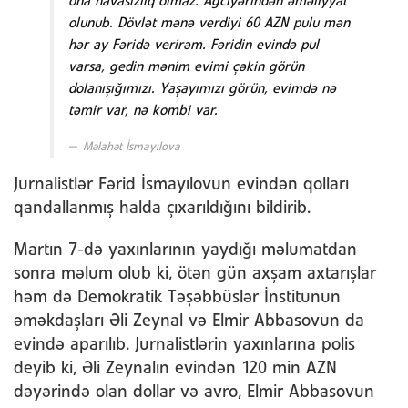
ona havasızlıq olmaz. Ağciyərindən əməliyyat
olunub. Dövlət mənə verdiyi 60 AZN pulu mən
hər ay Fəridə verirəm. Fəridin evində pul
varsa, gedin mənim evimi çəkin görün
dolanışığımızı. Yaşayımızı görün, evimdə nə
təmir var, nə kombi var.
Məlahət İsmayılova
Jurnalistlər Fərid İsmayılovun evindən qolları
qandallanmış halda çıxarıldığını bildirib.
Martın 7-də yaxınlarının yaydığı məlumatdan
sonra məlum olub ki, ötən gün axşam axtarışlar
həm də Demokratik Təşəbbüslər İnstitunun
əməkdaşları Əli Zeynal və Elmir Abbasovun da
evində aparılıb. Jurnalistlərin yaxınlarına polis
deyib ki, Əli Zeynalın evindən 120 min AZN
dəyərində olan dollar və avro, Elmir Abbasovun