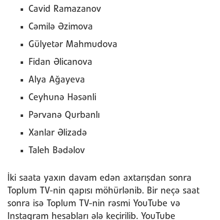
Cavid Ramazanov
Cəmilə Əzimova
Gülyetər Mahmudova
Fidan Əlicanova
Alya Ağayeva
Ceyhunə Həsənli
Pərvanə Qurbanlı
Xanlar Əlizadə
Taleh Bədəlov
İki saata yaxın davam edən axtarışdan sonra
Toplum TV-nin qapısı möhürlənib. Bir neçə saat
sonra isə Toplum TV-nin rəsmi YouTube və
Instagram hesabları ələ keçirilib. YouTube