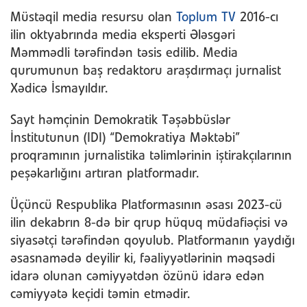
Müstəqil media resursu olan
Toplum TV
2016-cı
ilin oktyabrında media eksperti Ələsgəri
Məmmədli tərəfindən təsis edilib. Media
qurumunun baş redaktoru araşdırmaçı jurnalist
Xədicə İsmayıldır.
Sayt həmçinin Demokratik Təşəbbüslər
İnstitutunun (IDI) “Demokratiya Məktəbi”
proqramının jurnalistika təlimlərinin iştirakçılarının
peşəkarlığını artıran platformadır.
Üçüncü Respublika Platformasının əsası 2023-cü
ilin dekabrın 8-də bir qrup hüquq müdafiəçisi və
siyasətçi tərəfindən qoyulub. Platformanın yaydığı
əsasnamədə deyilir ki, fəaliyyətlərinin məqsədi
idarə olunan cəmiyyətdən özünü idarə edən
cəmiyyətə keçidi təmin etmədir.