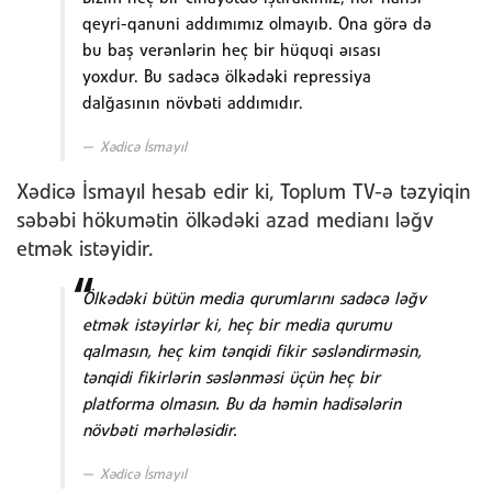
qeyri-qanuni addımımız olmayıb. Ona görə də
bu baş verənlərin heç bir hüquqi əısası
yoxdur. Bu sadəcə ölkədəki repressiya
dalğasının növbəti addımıdır.
Xədicə İsmayıl
Xədicə İsmayıl hesab edir ki, Toplum TV-ə təzyiqin
səbəbi hökumətin ölkədəki azad medianı ləğv
etmək istəyidir.
Ölkədəki bütün media qurumlarını sadəcə ləğv
etmək istəyirlər ki, heç bir media qurumu
qalmasın, heç kim tənqidi fikir səsləndirməsin,
tənqidi fikirlərin səslənməsi üçün heç bir
platforma olmasın. Bu da həmin hadisələrin
növbəti mərhələsidir.
Xədicə İsmayıl