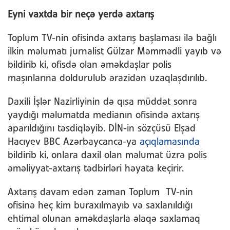
Eyni vaxtda bir neçə yerdə axtarış
Toplum TV-nin ofisində axtarış başlaması ilə bağlı
ilkin məlumatı jurnalist Gülzar Məmmədli yayıb və
bildirib ki, ofisdə olan əməkdaşlar polis
maşınlarına doldurulub ərazidən uzaqlaşdırılıb.
Daxili İşlər Nazirliyinin də qısa müddət sonra
yaydığı məlumatda medianın ofisində axtarış
aparıldığını təsdiqləyib. DİN-in sözçüsü Elşad
Hacıyev BBC Azərbaycanca-ya
açıqlamasında
bildirib ki, onlara daxil olan məlumat üzrə polis
əməliyyat-axtarış tədbirləri həyata keçirir.
Axtarış davam edən zaman Toplum TV-nin
ofisinə heç kim buraxılmayıb və saxlanıldığı
ehtimal olunan əməkdaşlarla əlaqə saxlamaq