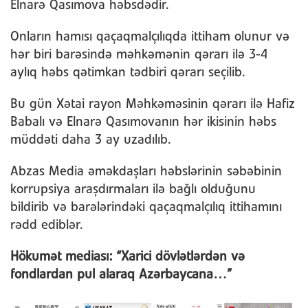
Elnarə Qasımova həbsdədir.
Onların hamısı qaçaqmalçılıqda ittiham olunur və
hər biri barəsində məhkəmənin qərarı ilə 3-4
aylıq həbs qətimkan tədbiri qərarı seçilib.
Bu gün Xətai rayon Məhkəməsinin qərarı ilə Hafiz
Babalı və Elnarə Qasımovanın hər ikisinin həbs
müddəti daha 3 ay uzadılıb.
Abzas Media əməkdaşları həbslərinin səbəbinin
korrupsiya araşdırmaları ilə bağlı olduğunu
bildirib və barələrindəki qaçaqmalçılıq ittihamını
rədd ediblər.
Hökumət mediası: “Xarici dövlətlərdən və
fondlardan pul alaraq Azərbaycana…”