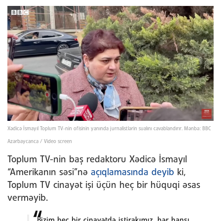
Xədicə İsmayıl Toplum TV-nin ofisinin yanında jurnalistlərin sualını cavablandırır. Mənbə: BBC
Azərbaycanca / Video screen
Toplum TV-nin baş redaktoru Xədicə İsmayıl
“Amerikanın səsi”nə
açıqlamasında deyib
ki,
Toplum TV cinayət işi üçün heç bir hüquqi əsas
verməyib.
Bizim heç bir cinayətdə iştirakımız, hər hansı