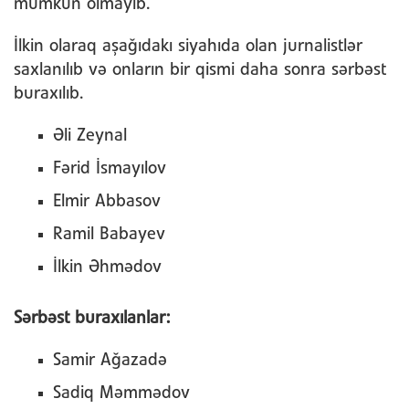
mümkün olmayıb.
İlkin olaraq aşağıdakı siyahıda olan jurnalistlər
saxlanılıb və onların bir qismi daha sonra sərbəst
buraxılıb.
Əli Zeynal
Fərid İsmayılov
Elmir Abbasov
Ramil Babayev
İlkin Əhmədov
Sərbəst buraxılanlar:
Samir Ağazadə
Sadiq Məmmədov