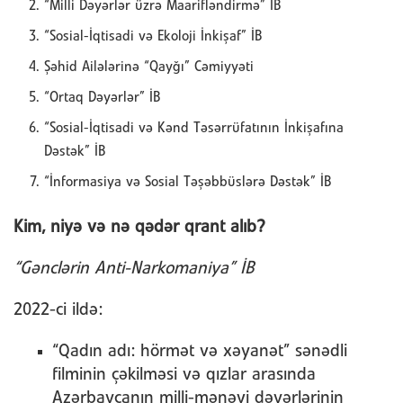
“Milli Dəyərlər üzrə Maarifləndirmə” İB
“Sosial-İqtisadi və Ekoloji İnkişaf” İB
Şəhid Ailələrinə “Qayğı” Cəmiyyəti
“Ortaq Dəyərlər” İB
“Sosial-İqtisadi və Kənd Təsərrüfatının İnkişafına
Dəstək” İB
“İnformasiya və Sosial Təşəbbüslərə Dəstək” İB
Kim, niyə və nə qədər qrant alıb?
“Gənclərin Anti-Narkomaniya” İB
2022-ci ildə:
“Qadın adı: hörmət və xəyanət” sənədli
filminin çəkilməsi və qızlar arasında
Azərbaycanın milli-mənəvi dəyərlərinin