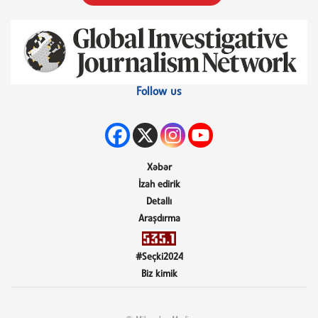
Follow us
Xəbər
İzah edirik
Detallı
Araşdırma
#Seçki2024
Biz kimik