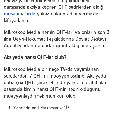
televiziyalar Frank Peloninin qaldığı oteli
qarşısında aksiya keçirən QHT sədrlərdən aldığı
müsahibələrdə
yalnız onların adını verməklə
kifayətlənib.
Mikroskop Media həmin QHT-ləri və onların son 3
ildə Qeyri-Hökumət Təşkilatlarına Dövlət Dəstəyi
Agentliyindən nə qədər qrant aldığını araşdırıb.
Aksiyada hansı QHT-lər olub?
Mikroskop Media bir neçə TV-də yayımlanan
sujetlərdən 7 QHT-ni müəyyənləşdirib. Aksiyada
daha çox QHT iştirak etsə də yalnız müsahibələr
əsasında kimin hansı QHT-nin sədri olduğunu
müəyyənləşdirmək mümkün olub.
“Gənclərin Anti-Narkomaniya” İB