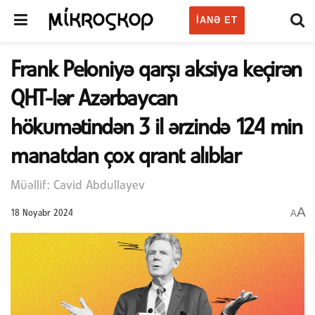
IANƏ ET
Frank Peloniyə qarşı aksiya keçirən
QHT-lər Azərbaycan
hökumətindən 3 il ərzində 124 min
manatdan çox qrant alıblar
Müəllif: Cavid Abdullayev
A
A
18 Noyabr 2024