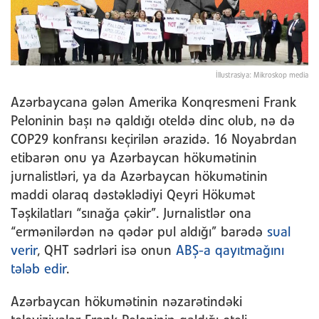
İllustrasiya: Mikroskop media
Azərbaycana gələn Amerika Konqresmeni Frank
Peloninin başı nə qaldığı oteldə dinc olub, nə də
COP29 konfransı keçirilən ərazidə. 16 Noyabrdan
etibarən onu ya Azərbaycan hökumətinin
jurnalistləri, ya da Azərbaycan hökumətinin
maddi olaraq dəstəklədiyi Qeyri Hökumət
Təşkilatları “sınağa çəkir”. Jurnalistlər ona
“ermənilərdən nə qədər pul aldığı” barədə
sual
verir
, QHT sədrləri isə onun
ABŞ-a qayıtmağını
tələb edir
.
Azərbaycan hökumətinin nəzarətindəki