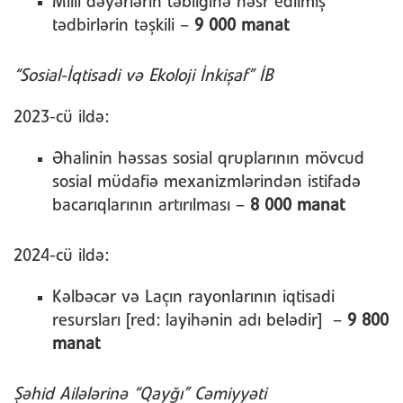
Milli dəyərlərin təbliğinə həsr edilmiş
tədbirlərin təşkili –
9 000 manat
“Sosial-İqtisadi və Ekoloji İnkişaf” İB
2023-cü ildə:
Əhalinin həssas sosial qruplarının mövcud
sosial müdafiə mexanizmlərindən istifadə
bacarıqlarının artırılması –
8 000 manat
2024-cü ildə:
Kəlbəcər və Laçın rayonlarının iqtisadi
resursları [red: layihənin adı belədir] –
9 800
manat
Şəhid Ailələrinə “Qayğı” Cəmiyyəti