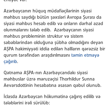
Azərbaycanın hüquq müdafiəçilərinin siyasi
məhbus saydığı bütün şəxsləri Avropa Şurası da
siyasi məhbus hesab edib və onların dərhal azad
olunmalarını tələb edib. Azərbaycanın siyasi
məhbus probleminin struktur və sistem
səbəblərindən olduğuna şübhə olmadığını deyən
AŞPA hakimiyyəti iddia edilən hallların qərəzsiz bir
qurum tərəfindən araşdırılmasını
təmin etməyə
çağırıb
.
Qətnamə AŞPA-nın Azərbaycandakı siyasi
məhbuslar üzrə məruzəçisi Thorhildur Sunna
Aevarsdottinin hesabatına əsasən qəbul olunub.
İclasda Azərbaycan hökumətinə çağırış edilib və
tələblərini irəli sürülüb: