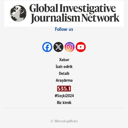
Follow us
Xəbər
İzah edirik
Detallı
Araşdırma
#Seçki2024
Biz kimik
© MikroskopMedia