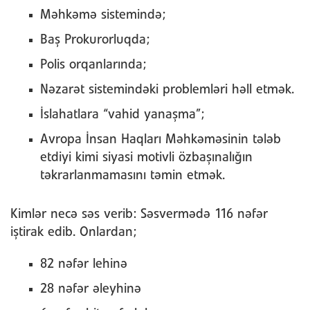
Məhkəmə sistemində;
Baş Prokurorluqda;
Polis orqanlarında;
Nəzarət sistemindəki problemləri həll etmək.
İslahatlara “vahid yanaşma”;
Avropa İnsan Haqları Məhkəməsinin tələb
etdiyi kimi siyasi motivli özbaşınalığın
təkrarlanmamasını təmin etmək.
Kimlər necə səs verib: Səsvermədə 116 nəfər
iştirak edib. Onlardan;
82 nəfər lehinə
28 nəfər əleyhinə