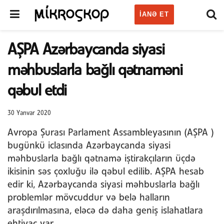
IANƏ ET
AŞPA Azərbaycanda siyasi
məhbuslarla bağlı qətnaməni
qəbul etdi
30 Yanvar 2020
Avropa Şurası Parlament Assambleyasının (AŞPA )
bugünkü iclasında Azərbaycanda siyasi
məhbuslarla bağlı qətnamə iştirakçıların üçdə
ikisinin səs çoxluğu ilə qəbul edilib. AŞPA hesab
edir ki, Azərbaycanda siyasi məhbuslarla bağlı
problemlər mövcuddur və belə halların
araşdırılmasına, eləcə də daha geniş islahatlara
ehtiyac var.