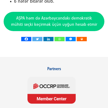
6 nəfər bitərəf olub.
AŞPA həm də Azərbaycandakı demokratik
mühiti seçki keçirmək üçün uyğun hesab etmir
Partners