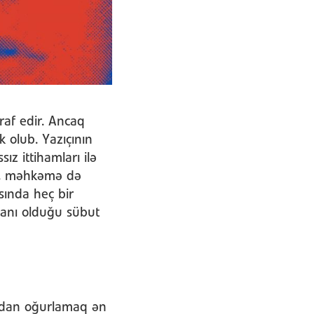
raf edir. Ancaq
 olub. Yazıçının
ız ittihamları ilə
ir, məhkəmə də
asında heç bir
manı olduğu sübut
a”dan oğurlamaq ən