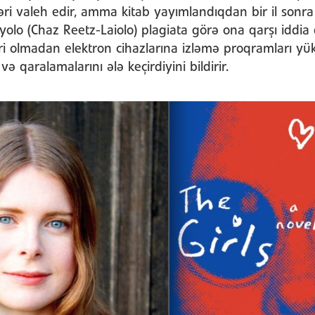
əri valeh edir, amma kitab yayımlandıqdan bir il sonra
ayolo (Chaz Reetz-Laiolo) plagiata görə ona qarşı iddia q
 olmadan elektron cihazlarına izləmə proqramları yüklə
ə qaralamalarını ələ keçirdiyini bildirir.