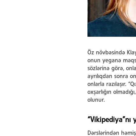
Öz növbəsində Klay
onun yeganə məqsəd
sözlərinə görə, onla
ayrılıqdan sonra on
onlarla razılaşır. 
oxşarlığın olmadığ
olunur.
“Vikipediya”nı 
Dərslərindən həmiş