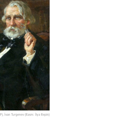
P), İvan Turgenev (Rəsm: İlya Repin)