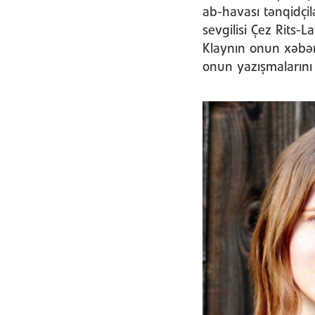
ab-havası tənqidçil
sevgilisi Çez Rits-L
Klaynın onun xəbəri
onun yazışmalarını v