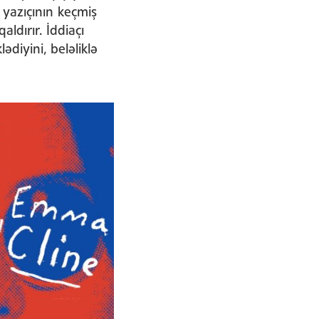
 yazıçının keçmiş
aldırır. İddiaçı
diyini, beləliklə