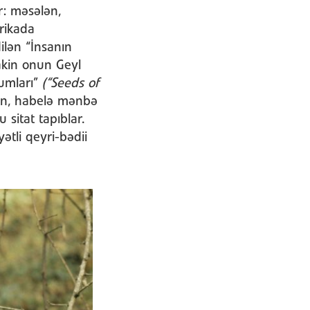
r: məsələn,
frikada
lən “İnsanın
Lakin onun Geyl
xumları”
(“Seeds of
dan, habelə mənbə
sitat tapıblar.
ətli qeyri-bədii