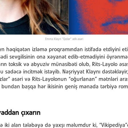
Emma Klayn “Qızlar” adlı əsəri
n həqiqətən izləmə proqramından istifadə etdiyini eti
i sevgilisinin ona xəyanət edib-etmədiyini öyrənmək
rın toksik və abyuziv münasibəti olub, Rits-Layolo əsass
u sadəcə incitmək istəyib. Nəşriyyat Klaynı dəstəkləy
“Qızlar” əsəri və Rits-Layolonun “oğurlanan” mətnləri ar
ı, bundan başqa hər ikisinin geniş mənada tərbiyə ro
yaddan çıxarın
ə iki alan tələbəyə də yaxşı məlumdur ki, “Vikipediy