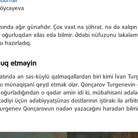
Journal
öycəyeva
rasında ağır günahdır. Çox vaxt nə şöhrət, nə də xalqın 
 oğurluqdan xilas edə bilmir. Ədəbi nüfuzunu ləkələm
ı hazırladıq.
tluq etməyin
yatında ən səs-küylü qalmaqallardan biri kimi İvan Tur
kı münaqişəni qeyd etmək olar. Qonçarov Turgenevin
ı oğurladığından o qədər əmin idi ki, mübahisəni ədalətl
ədiyi üçün ədəbiyyatşünas dostlarının iştirakı ilə arb
s Turgenev Qonçarovun nədən yazacağını haradan bilmi