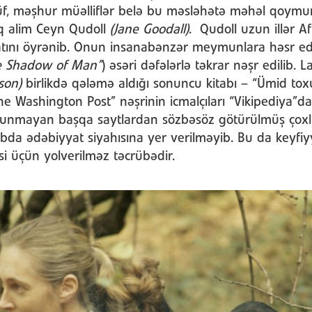
ssüf, məşhur müəlliflər belə bu məsləhətə məhəl qoymu
q alim Ceyn Qudoll
(Jane Goodall)
. Qudoll uzun illər A
tını öyrənib. Onun insanabənzər meymunlara həsr edi
he Shadow of Man”
) əsəri dəfələrlə təkrar nəşr edilib. 
son)
birlikdə qələmə aldığı sonuncu kitabı – “Ümid to
e Washington Post” nəşrinin icmalçıları “Vikipediya”
lunmayan başqa saytlardan sözbəsöz götürülmüş çoxlu 
da ədəbiyyat siyahısına yer verilməyib. Bu da keyfiyy
 üçün yolverilməz təcrübədir.