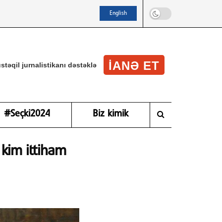
English
IANƏ ET
stəqil jurnalistikanı dəstəklə
#Seçki2024
Biz kimik
 kim ittiham