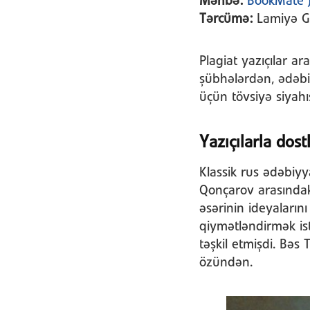
Mənbə:
BookMate 
Tərcümə:
Lamiyə G
Plagiat yazıçılar a
şübhələrdən, ədəbi
üçün tövsiyə siyahıs
Yazıçılarla dos
Klassik rus ədəbiy
Qonçarov arasında
əsərinin ideyaların
qiymətləndirmək ist
təşkil etmişdi. Bə
özündən.