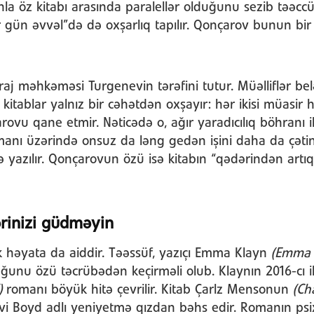
a öz kitabı arasında paralellər olduğunu sezib təəccü
 gün əvvəl”də də oxşarlıq tapılır. Qonçarov bunun bir
raj məhkəməsi Turgenevin tərəfini tutur. Müəlliflər bel
 kitablar yalnız bir cəhətdən oxşayır: hər ikisi müasir
vu qane etmir. Nəticədə o, ağır yaradıcılıq böhranı il
nı üzərində onsuz da ləng gedən işini daha da çətinlə
 ilə yazılır. Qonçarovun özü isə kitabın “qədərindən art
ərinizi güdməyin
k həyata da aiddir. Təəssüf, yazıçı Emma Klayn
(Emma 
ğunu özü təcrübədən keçirməli olub. Klaynın 2016-cı i
)
romanı böyük hitə çevrilir. Kitab Çarlz Mensonun
(Ch
i Boyd adlı yeniyetmə qızdan bəhs edir. Romanın psixo