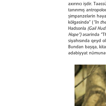
axırıncı işdir. Təə
tanınmış antropolo
şimpanzelərin həya
kölgəsində” (
“In t
Hadsonla
(Gail Hud
Hope”)
əsərində “Th
siyahısında qeyd o
Bundan başqa, kitab
ədəbiyyat nümunəsi