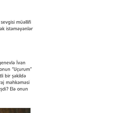
sevgisi müəllifi
ək istəməyənlər
genevlə İvan
 onun “Uçurum”
i bir şəkildə
itraj məhkəməsi
şdi? Elə onun