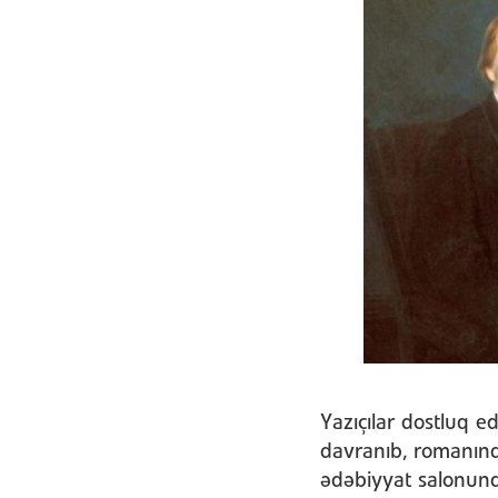
Yazıçılar dostluq edi
davranıb, romanın
ədəbiyyat salonun