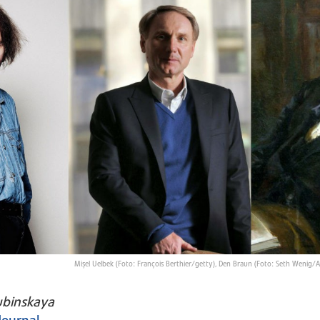
Mişel Uelbek (Foto: François Berthier/getty), Den Braun (Foto: Seth Wenig/A
ubinskaya