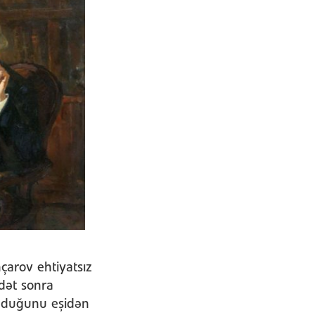
onçarov ehtiyatsız
dət sonra
uduğunu eşidən