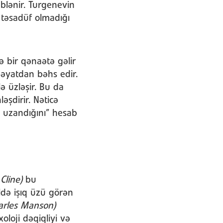
blənir. Turgenevin
 təsadüf olmadığı
ə bir qənaətə gəlir
 həyatdan bəhs edir.
ə üzləşir. Bu da
şdirir. Nəticə
ıq uzandığını” hesab
Cline)
bu
ldə işıq üzü görən
arles Manson)
loji dəqiqliyi və