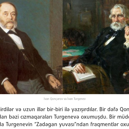
İvan Qonçarov və İvan Turgenev
rdilər və uzun illər bir-biri ilə yazışırdılar. Bir dəfə Q
dan bəzi cızmaqaraları Turgenevə oxumuşdu. Bir müd
da Turgenevin “Zadəgan yuvası”ndan fraqmentlər ox