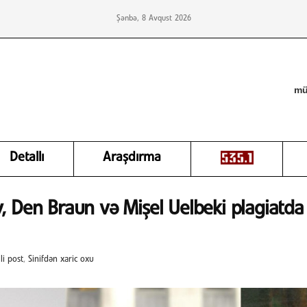
Şənbə, 8 Avqust 2026
mü
Detallı
Araşdırma
, Den Braun və Mişel Uelbeki plagiatda
li post
,
Sinifdən xaric oxu