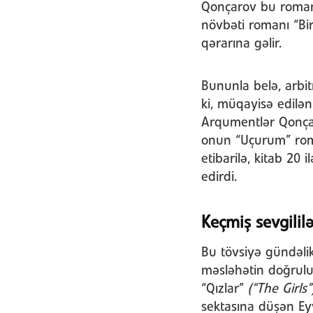
Qonçarov bu romanl
növbəti romanı “Bir
qərarına gəlir.
Bununla belə, arbit
ki, müqayisə edilən
Arqumentlər Qonçaro
onun “Uçurum” roma
etibarilə, kitab 20
edirdi.
Keçmiş sevgilil
Bu tövsiyə gündəli
məsləhətin doğrulu
“Qızlar”
(“The Girls”
sektasına düşən Eyv