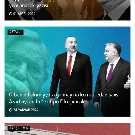
yenilənəcək yazısı.
01 APREL 2024
DETALLI
Orbanın hakimiyyətə gəlməyinə kömək edən şəxs
Azərbaycanda “exit-poll” keçirəcək
24 YANVAR 2024
ARAŞDIRMA