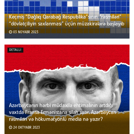
Keçmiş “Dağlıq Qarabağ Respublika”sının “rəsmiləri”
“dövlətçiliyin saxlanması” üçün müzakirələrə başlayıb
03 NOYABR 2023
DETALLI
Azərbaycanın hərbi müdaxilə ehtimalının artdığı
vaxtda Fransa Ermənistana silah satır. Azərbaycan
rəsmiləri və hökumətyönlü media nə yazır?
24 OKTYABR 2023