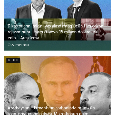
Diktatorların imicini yaxşılaşdırmaq üçün film çəkən
rejissor bunu İlham Əliyevə 15 milyon dollara təklif
edib – Araşdırma
27 İYUN 2024
DETALLI
Azərbaycan – Ermənistan sərhədində mümkün
toqquşma xronologiyası. Mikroskopun daim