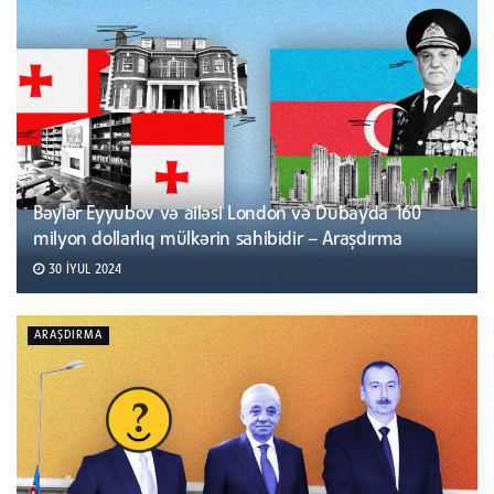
Bəylər Eyyubov və ailəsi London və Dubayda 160
milyon dollarlıq mülkərin sahibidir – Araşdırma
30 İYUL 2024
ARAŞDIRMA