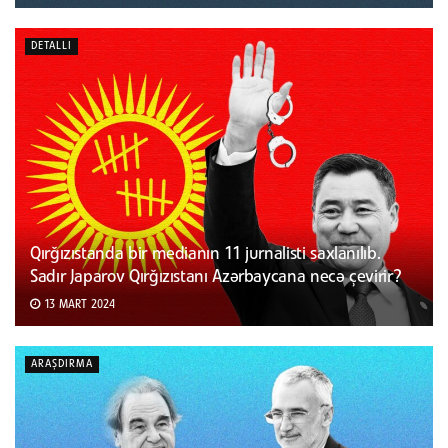
DETALLI
Qırğızıstanda bir medianın 11 jurnalisti saxlanılıb.
Sadır Japarov Qırğızıstanı Azərbaycana necə çevirir?
13 MART 2024
ARAŞDIRMA