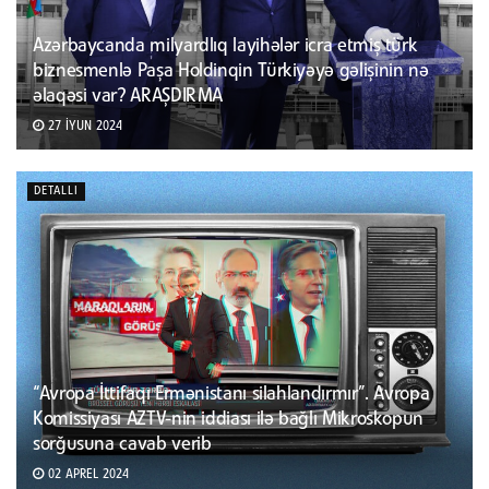
Azərbaycanda milyardlıq layihələr icra etmiş türk
biznesmenlə Paşa Holdinqin Türkiyəyə gəlişinin nə
əlaqəsi var? ARAŞDIRMA
27 İYUN 2024
DETALLI
“Avropa İttifaqı Ermənistanı silahlandırmır”. Avropa
Komissiyası AZTV-nin iddiası ilə bağlı Mikroskopun
sorğusuna cavab verib
02 APREL 2024