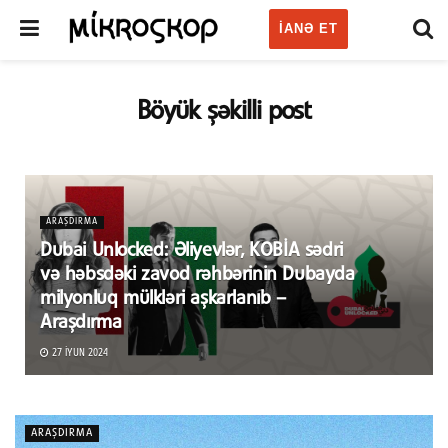
IANƏ ET
Böyük şəkilli post
ARAŞDIRMA
Dubai Unlocked: Əliyevlər, KOBİA sədri
və həbsdəki zavod rəhbərinin Dubayda
milyonluq mülkləri aşkarlanıb –
Araşdırma
27 İYUN 2024
ARAŞDIRMA