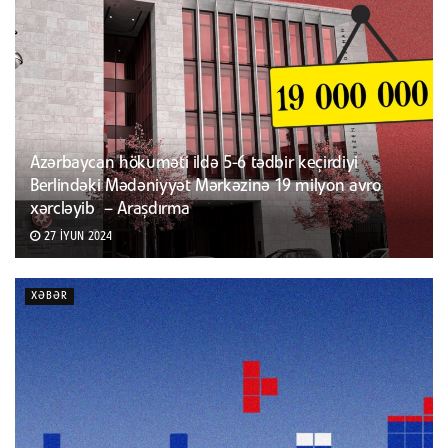
Azərbaycan hökuməti ildə 5-6 tədbir keçirdiyi
Berlindəki Mədəniyyət Mərkəzinə 19 milyon avro
xərcləyib – Araşdırma
27 İYUN 2024
XƏBƏR