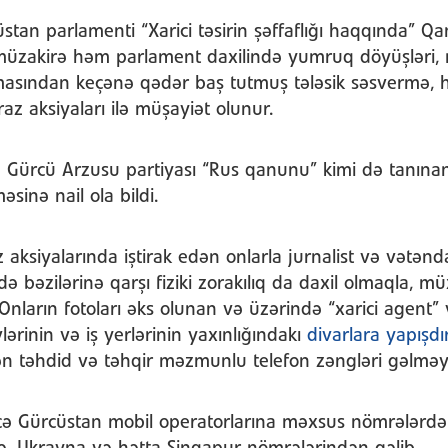
üstan parlamenti “Xarici təsirin şəffaflığı haqqında” Qa
müzakirə həm parlament daxilində yumruq döyüşləri, 
amasından keçənə qədər baş tutmuş tələsik səsvermə,
raz aksiyaları ilə müşayiət olunur.
Gürcü Arzusu partiyası “Rus qanunu” kimi də tanınan
sinə nail ola bildi.
 aksiyalarında iştirak edən onlarla jurnalist və vətənd
ə bəzilərinə qarşı fiziki zorakılıq da daxil olmaqla, mü
. Onların fotoları əks olunan və üzərində “xarici agent”
lərinin və iş yerlərinin yaxınlığındakı
divarlara yapışdır
n təhdid və təhqir məzmunlu telefon zəngləri gəlmə
cə Gürcüstan mobil operatorlarına məxsus nömrələrd