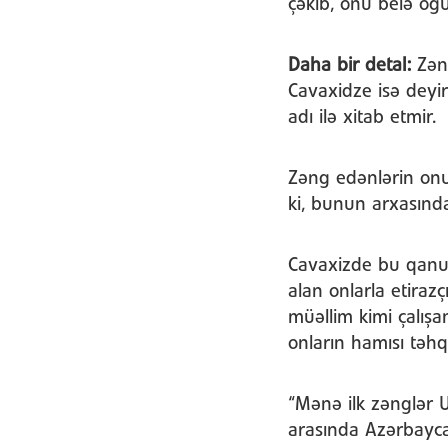
çəkib, onu belə oğu
Daha bir detal:
Zəng
Cavaxidze isə deyir 
adı ilə xitab etmir.
Zəng edənlərin on
ki, bunun arxasınd
Cavaxizde bu qanun
alan onlarla etiraz
müəllim kimi çalışa
onların hamısı təhq
“Mənə ilk zənglər 
arasında Azərbaycan