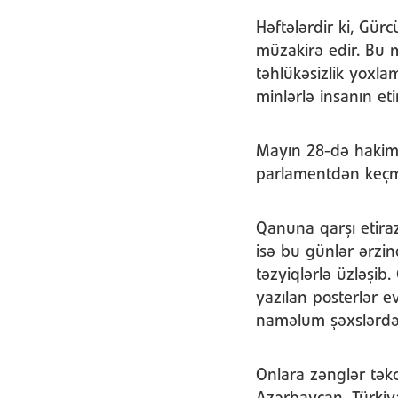
Həftələrdir ki, Gürc
müzakirə edir. Bu 
təhlükəsizlik yoxl
minlərlə insanın eti
Mayın 28-də hakim 
parlamentdən keçmə
Qanuna qarşı etiraz
isə bu günlər ərzind
təzyiqlərlə üzləşib
yazılan posterlər ev
naməlum şəxslərdə
Onlara zənglər tək