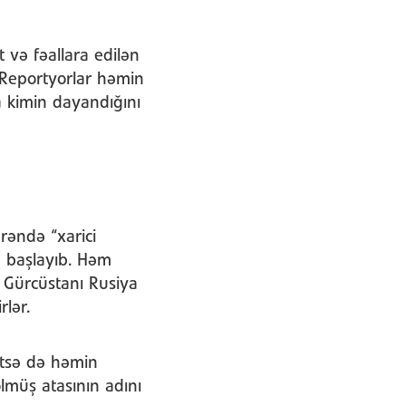
və fəallara edilən
 Reportyorlar həmin
a kimin dayandığını
əndə “xarici
 başlayıb. Həm
 Gürcüstanı Rusiya
rlər.
etsə də həmin
müş atasının adını