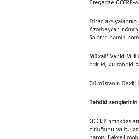
Breqadze OCCRP-ə
Etiraz aksiyalarını
Azərbaycan nömrəsi
Salome həmin nömrə
Müxalif Vahid Milli
edir ki, bu təhdid
Gürcüstanın Daxili
Təhdid zənglərinin
OCCRP əməkdaşları
olduğunu və bu zən
hamısı Bakcell mob