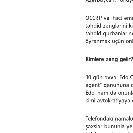
Azərbaycan, Türkiy
OCCRP və iFact əmə
təhdid zənglərini 
təhdid qurbanların
öyrənmək üçün onl
Kimlərə zəng gəlir?
10 gün əvvəl Edo 
agent” qanununa qa
Edo, həm də onunla
kimi avtokratiyaya ç
Telefondakı naməlu
şəxslər bununla ye