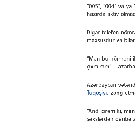
“005”, “004” və ya 
hazırda aktiv olma
Digər telefon nömrə
məxsusdur və bilən
“Mən bu nömrəni i
çıxmıram” – azərba
Azərbaycan vətənda
Tuquşiyə
zəng etmə
“And içirəm ki, mə
şəxslərdən qəribə z