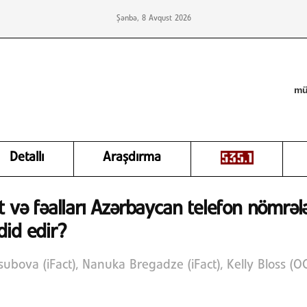
Şənbə, 8 Avqust 2026
mü
Detallı
Araşdırma
st və fəalları Azərbaycan telefon nömrə
did edir?
usubova (iFact), Nanuka Bregadze (iFact), Kelly Bloss (O