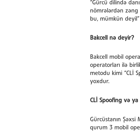
“Gürcü dilində dan
nömrələrdən zəng ed
bu, mümkün deyil”
Bakcell nə deyir?
Bakcell mobil opera
operatorları ilə bi
metodu kimi “CLİ Sp
yoxdur.
CLİ Spoofing və ya 
Gürcüstanın Şəxsi 
qurum 3 mobil oper