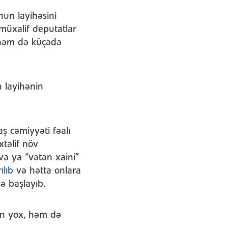
nun layihəsini
müxalif deputatlar
 həm də küçədə
 layihənin
aş cəmiyyəti fəalı
xtəlif növ
 və ya “vətən xaini”
ılıb
və hətta onlara
yə başlayıb.
ən yox, həm də