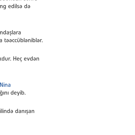
əng edilsə də
əndaşlara
a təəccübləniblər.
xdur. Heç evdən
Nina
ğını deyib.
ilində danışan