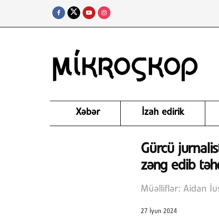
Xəbər
İzah edirik
Gürcü jurnali
zəng edib təh
Müəlliflər: Aidan İ
27 İyun 2024