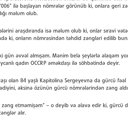
“006” ilə başlayan nömrələr görünüb ki, onlara geri z
dığı məlum olub.
lərini araşdıranda isə məlum olub ki, onlar sıravi vət
də ki, onların nömrəsindən təhdid zəngləri edilib bun
ki gün əvvəl almışam. Mənim belə şeylərlə əlaqəm yo
ycanlı qadın OCCRP əməkdaşı ilə söhbətində deyir.
şı olan 84 yaşlı Kapitolina Sergeyevna da gürcü fəal
diyini, əksinə özünün gürcü nömrələrindən zəng aldı
n zəng etməmişəm” – o deyib və əlavə edir ki, gürcü d
ənglər alır.