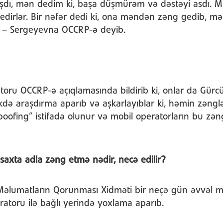
ışdı, mən dedim ki, başa düşmürəm və dəstəyi asdı. Mü
irlər. Bir nəfər dedi ki, ona məndən zəng gedib, mən 
 – Sergeyevna OCCRP-ə deyib.
toru OCCRP-ə açıqlamasında bildirib ki, onlar da Gürc
rlikdə araşdırma aparıb və aşkarlayıblar ki, həmin zən
oofing” istifadə olunur və mobil operatorların bu zən
saxta adla zəng etmə nədir, necə edilir?
Məlumatların Qorunması Xidməti bir neçə gün əvvəl m
atoru ilə bağlı yerində yoxlama aparıb.