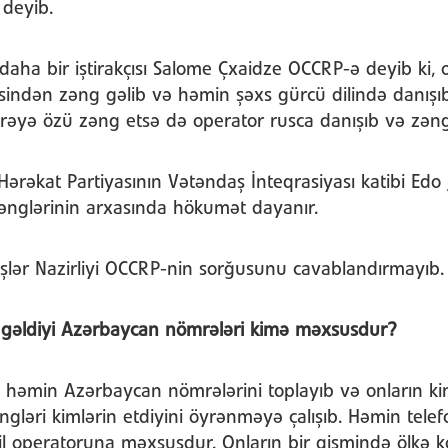
 deyib.
n daha bir iştirakçısı Salome Çxaidze OCCRP-ə deyib ki,
ndən zəng gəlib və həmin şəxs gürcü dilində danışı
yə özü zəng etsə də operator rusca danışıb və zəng 
 Hərəkat Partiyasının Vətəndaş İnteqrasiyası katibi Ed
 zənglərinin arxasında hökumət dayanır.
 İşlər Nazirliyi OCCRP-nin sorğusunu cavablandırmayıb
 gəldiyi Azərbaycan nömrələri kimə məxsusdur?
 həmin Azərbaycan nömrələrini toplayıb və onların k
gləri kimlərin etdiyini öyrənməyə çalışıb. Həmin tele
il operatoruna məxsusdur. Onların bir qismində ölkə