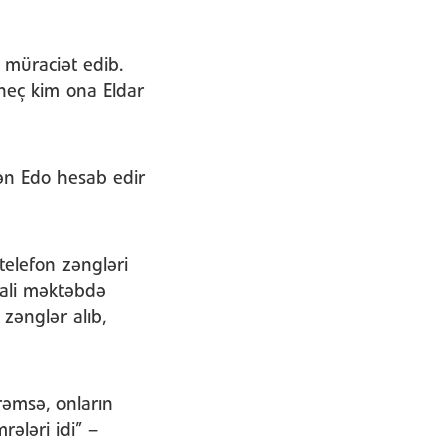
 müraciət edib.
 heç kim ona Eldar
n Edo hesab edir
elefon zəngləri
l ali məktəbdə
zənglər alıb,
rəmsə, onların
ələri idi” –