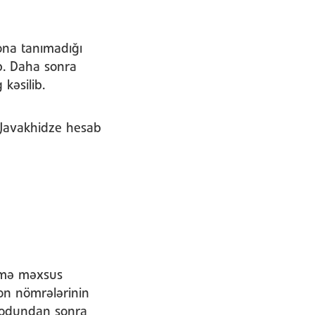
 ona tanımadığı
b. Daha sonra
kəsilib.
o Javakhidze hesab
.
imə məxsus
fon nömrələrinin
 kodundan sonra