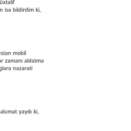
xtəlif
isə bildirdim ki,
üstan mobil
glər zamanı aldatma
glərə nəzarəti
əlumat yayıb ki,