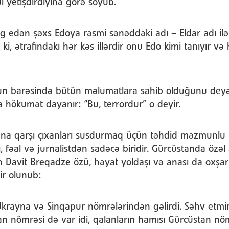
l yetişdirdiyinə görə söyüb.
 edən şəxs Edoya rəsmi sənəddəki adı – Eldar adı ilə
ki, ətrafındakı hər kəs illərdir onu Edo kimi tanıyır və
un barəsində bütün məlumatlara sahib olduğunu deyə
a hökumət dayanır: “Bu, terrordur” o deyir.
a qarşı çıxanları susdurmaq üçün təhdid məzmunlu t
çı, fəal və jurnalistdən sadəcə biridir. Gürcüstanda özə
n Davit Breqadze özü, həyat yoldaşı və anası da oxşar 
ir olunub:
Ukrayna və Sinqapur nömrələrindən gəlirdi. Səhv etmi
 nömrəsi də var idi, qalanların hamısı Gürcüstan nömr