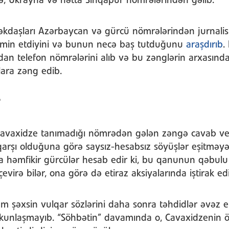
ə, Ukrayna və hətta Sinqapur nömrələrindən gəlib.
kdaşları Azərbaycan və gürcü nömrələrindən jurnalist 
kimin etdiyini və bunun necə baş tutduğunu
araşdırıb
.
dan telefon nömrələrini alıb və bu zənglərin arxasınd
ara zəng edib.
Cavaxidze tanımadığı nömrədən gələn zəngə cavab ver
rşı olduğuna görə saysız-hesabsız söyüşlər eşitməyə
 həmfikir gürcülər hesab edir ki, bu qanunun qəbulu
evirə bilər, ona görə də etiraz aksiyalarında iştirak edi
m şəxsin vulqar sözlərini daha sonra təhdidlər əvəz 
kunlaşmayıb. “Söhbətin” davamında o, Cavaxidzenin öl