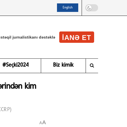
English
IANƏ ET
stəqil jurnalistikanı dəstəklə
#Seçki2024
Biz kimik
lərindən kim
CCRP)
A
A