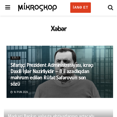
IANƏ ET
Xəbər
535.1
Sifarişçi Prezident Administrasiyası, icraçı
Daxili İşlər Nazirliyidir – 8 il azadlıqdan
məhrum edilən Rüfət Səfərovun son
sözü
16 İYUN 2026
Mərkəzi Bankın valyuta ehtiyatlarının artacağı