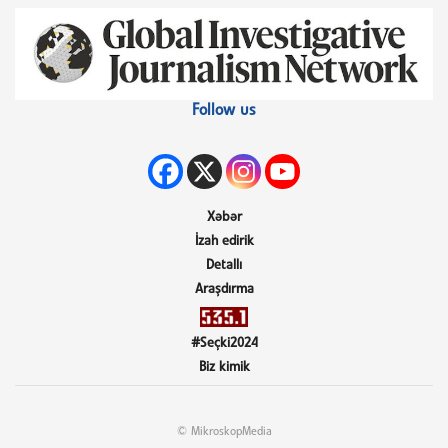
Follow us
Xəbər
İzah edirik
Detallı
Araşdırma
#Seçki2024
Biz kimik
© MikroskopMedia