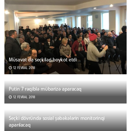
Müsavat da seçkiləri boykot etdi
12 FEVRAL 2018
Putin 7 rəqiblə mübarizə aparacaq
12 FEVRAL 2018
Seçki dövründə sosial şəbəkələrin monitorinqi
aparılacaq