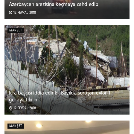
Azərbaycan ərazisinə keçməyə cəhd edib
12 FEVRAL 2018
MANŞET
İcra başçısı iddia edir ki, Bayılda sürüşən evlər 1
gecəyə tikilib
12 FEVRAL 2018
MANŞET