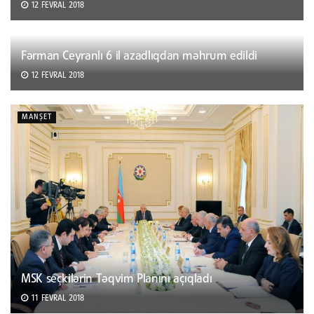
12 FEVRAL 2018
Fərman Ceyranlı 6 il azadlıqdan məhrum edildi
12 FEVRAL 2018
MANŞET
MSK seçkilərin Təqvim Planını açıqladı
11 FEVRAL 2018