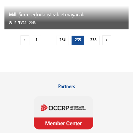
Milli Şura seçkidə iştirak etməyəcək
12 FEVRAL 2018
1
…
234
235
236
Partners