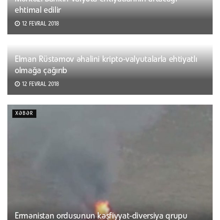
ehtimal edilir
12 FEVRAL 2018
Elman Rüstəmov əhalini kripto-valyutalarla ehtiyatlı
olmağa çağırıb
12 FEVRAL 2018
XƏBƏR
Ermənistan ordusunun kəşfiyyat-diversiya qrupu