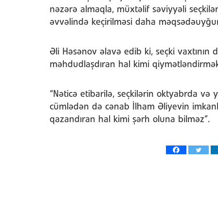
nəzərə almaqla, müxtəlif səviyyəli seçkilər
əvvəlində keçirilməsi daha məqsədəuyğu
Əli Həsənov əlavə edib ki, seçki vaxtının 
məhdudlaşdıran hal kimi qiymətləndirmə
“Nəticə etibarilə, seçkilərin oktyabrda və 
cümlədən də cənab İlham Əliyevin imkanl
qazandıran hal kimi şərh oluna bilməz”.