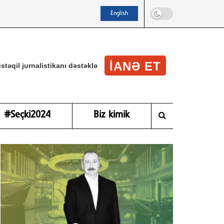
English
IANƏ ET
stəqil jurnalistikanı dəstəklə
#Seçki2024
Biz kimik