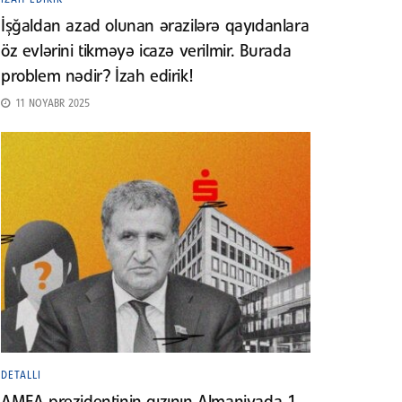
İşğaldan azad olunan ərazilərə qayıdanlara
öz evlərini tikməyə icazə verilmir. Burada
problem nədir? İzah edirik!
11 NOYABR 2025
DETALLI