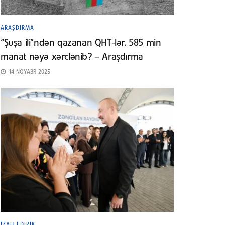
ARAŞDIRMA
“Şuşa ili”ndən qazanan QHT-lər. 585 min
manat nəyə xərclənib? – Araşdırma
14 NOYABR 2025
İZAH EDIRIK