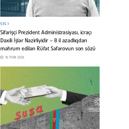
535.1
Sifarişçi Prezident Administrasiyası, icraçı
Daxili İşlər Nazirliyidir – 8 il azadlıqdan
məhrum edilən Rüfət Səfərovun son sözü
16 İYUN 2026