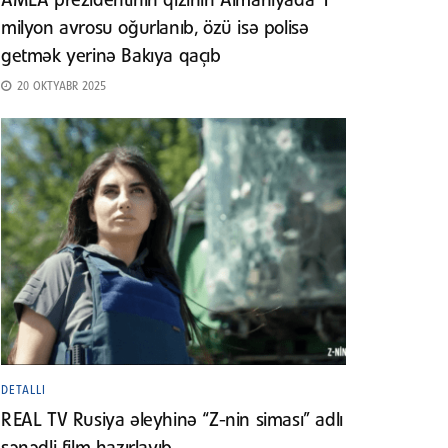
AMEA prezidentinin qızının Almaniyada 1
milyon avrosu oğurlanıb, özü isə polisə
getmək yerinə Bakıya qaçıb
20 OKTYABR 2025
DETALLI
REAL TV Rusiya əleyhinə “Z-nin siması” adlı