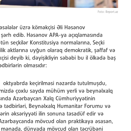
Foto: Report.az
əsələlər üzrə köməkçisi Əli Həsənov
ı şərh edib. Həsənov APA-ya açıqlamasında
tün seçkilər Konstitusiya normalarına, Seçki
lik aktlarına uyğun olaraq demokratik, şəffaf və
kçisi deyib ki, dəyişikliyin səbəbi bu il ölkədə baş
dbirlərin olmasıdır:
a – oktyabrda keçirilməsi nəzərdə tutulmuşdu,
əmizdə çoxlu sayda mühüm yerli və beynəlxalq
ırasında Azərbaycan Xalq Cümhuriyyətinin
silə tədbirləri, Beynəlxalq Humanitar Forumu və
ərin əksəriyyəti ilin sonuna təsadüf edir və
n, Azərbaycanda mövcud olan praktikaya əsasən,
. Bu mənada, dünyada mövcud olan təcrübəni