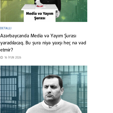
DETALLI
Azərbaycanda Media və Yayım Şurası
yaradılacaq. Bu şura niyə yaxşı heç nə vəd
etmir?
16 İYUN 2026