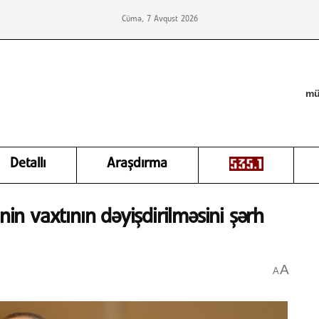
Cümə, 7 Avqust 2026
mü
Detallı
Araşdırma
nin vaxtının dəyişdirilməsini şərh
A
A