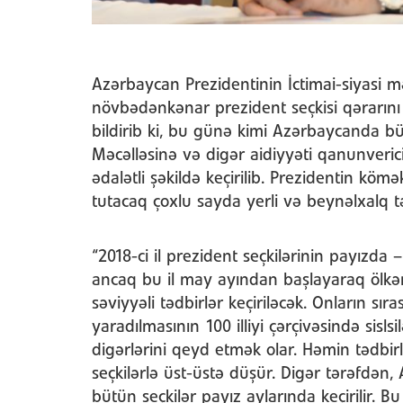
Azərbaycan Prezidentinin İctimai-siyasi m
növbədənkənar prezident seçkisi qərarın
bildirib ki, bu günə kimi Azərbaycanda bü
Məcəlləsinə və digər aidiyyəti qanunverici
ədalətli şəkildə keçirilib. Prezidentin kömə
tutacaq çoxlu sayda yerli və beynəlxalq tə
“2018-ci il prezident seçkilərinin payızd
ancaq bu il may ayından başlayaraq ölk
səviyyəli tədbirlər keçiriləcək. Onların s
yaradılmasının 100 illiyi çərçivəsində sisl
digərlərini qeyd etmək olar. Həmin tədbirl
seçkilərlə üst-üstə düşür. Digər tərəfdə
bütün seçkilər payız aylarında keçirilir