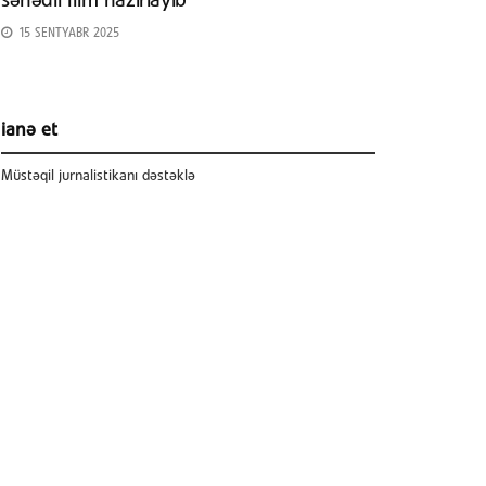
sənədli film hazırlayıb
15 SENTYABR 2025
ianə et
Müstəqil jurnalistikanı dəstəklə