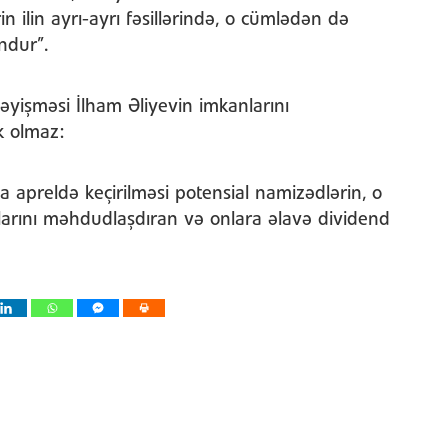
in ilin ayrı-ayrı fəsillərində, o cümlədən də
ndur”.
dəyişməsi İlham Əliyevin imkanlarını
k olmaz:
ya apreldə keçirilməsi potensial namizədlərin, o
arını məhdudlaşdıran və onlara əlavə dividend