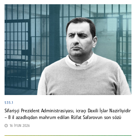
535.1
Sifarişçi Prezident Administrasiyası, icraçı Daxili İşlər Nazirliyidir
– 8 il azadlıqdan məhrum edilən Rüfət Səfərovun son sözü
16 İYUN 2026