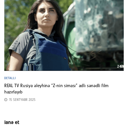
DETALLI
REAL TV Rusiya əleyhinə “Z-nin siması” adlı sənədli film
hazırlayıb
15 SENTYABR 2025
ianə et