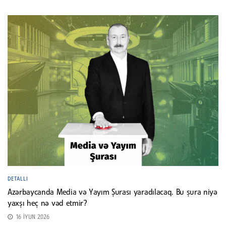
DETALLI
Azərbaycanda Media və Yayım Şurası yaradılacaq. Bu şura niyə
yaxşı heç nə vəd etmir?
16 İYUN 2026