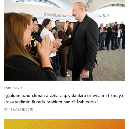
İZAH EDIRIK
İşğaldan azad olunan ərazilərə qayıdanlara öz evlərini tikməyə
icazə verilmir. Burada problem nədir? İzah edirik!
11 NOYABR 2025