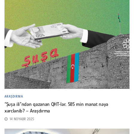
ARAŞDIRMA
“Şuşa ili”ndən qazanan QHT-lər. 585 min manat nəyə
xərclənib? – Araşdırma
14 NOYABR 2025