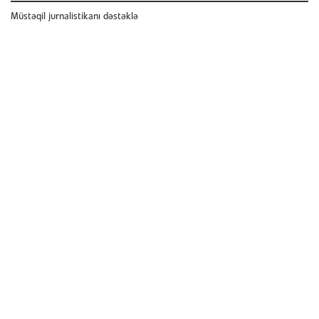
Müstəqil jurnalistikanı dəstəklə