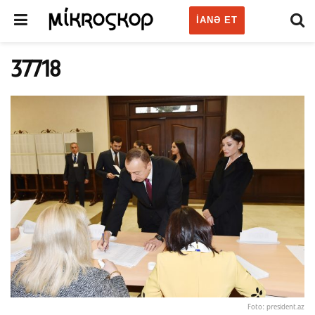
IANƏ ET
37718
Foto: president.az