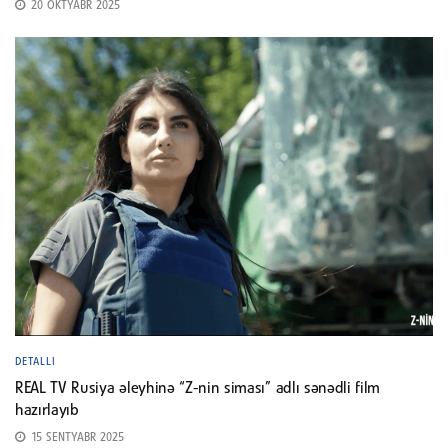
20 OKTYABR 2025
DETALLI
REAL TV Rusiya əleyhinə “Z-nin siması” adlı sənədli film
hazırlayıb
15 SENTYABR 2025