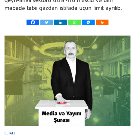
qeyri-əhali sektoru üzrə 478 məscid və dini
məbədə təbii qazdan istifadə üçün limit ayrılıb.
DETALLI