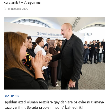
xərclənib? – Araşdırma
14 NOYABR 2025
İZAH EDIRIK
İşğaldan azad olunan ərazilərə qayıdanlara öz evlərini tikməyə
icazə verilmir. Burada problem nədir? İzah edirik!