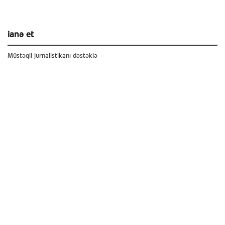
ianə et
Müstəqil jurnalistikanı dəstəklə