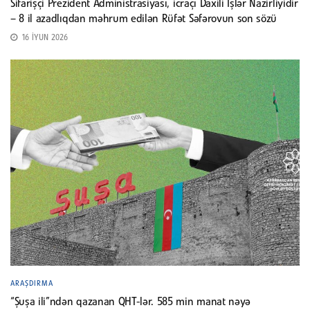
Sifarişçi Prezident Administrasiyası, icraçı Daxili İşlər Nazirliyidir
– 8 il azadlıqdan məhrum edilən Rüfət Səfərovun son sözü
16 İYUN 2026
ARAŞDIRMA
“Şuşa ili”ndən qazanan QHT-lər. 585 min manat nəyə