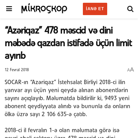
IANƏ ET
“Azəriqaz” 478 məscid və dini
məbədə qazdan istifadə üçün limit
ayırıb
A
A
12 Fevral 2018
SOCAR-ın “Azəriqaz” İstehsalat Birliyi 2018-ci ilin
yanvar ayı üçün yeni qeydə alınan abonentlərin
sayını açıqlayıb. Məlumatda bildirilir ki, 9493 yeni
abonent qeydiyyata alınıb və bununla da onların
ölkə üzrə sayı 2 106 635-ə çatıb.
2018-ci il fevralın 1-ə olan məlumata görə isə