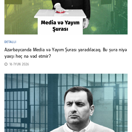
DETALLI
Azərbaycanda Media və Yayım Şurası yaradılacaq. Bu şura niyə
yaxşı heç nə vəd etmir?
16 İYUN 2026