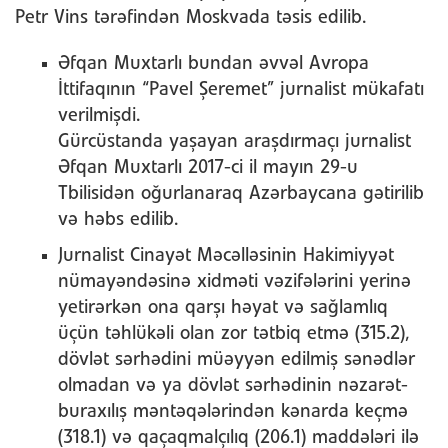
Petr Vins tərəfindən Moskvada təsis edilib.
Əfqan Muxtarlı bundan əvvəl Avropa
İttifaqının “Pavel Şeremet” jurnalist mükafatı
verilmişdi.
Gürcüstanda yaşayan araşdırmaçı jurnalist
Əfqan Muxtarlı 2017-ci il mayın 29-u
Tbilisidən oğurlanaraq Azərbaycana gətirilib
və həbs edilib.
Jurnalist Cinayət Məcəlləsinin Hakimiyyət
nümayəndəsinə xidməti vəzifələrini yerinə
yetirərkən ona qarşı həyat və sağlamlıq
üçün təhlükəli olan zor tətbiq etmə (315.2),
dövlət sərhədini müəyyən edilmiş sənədlər
olmadan və ya dövlət sərhədinin nəzarət-
buraxılış məntəqələrindən kənarda keçmə
(318.1) və qaçaqmalçılıq (206.1) maddələri ilə