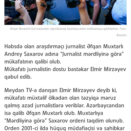
Əfqan Muxtarlı Gürcüstandan oğurlanaraq Azərbaycanda məhkəməyə gətirilərkən. Foto:
Reuters
Həbsdə olan araşdırmaçı jurnalist Əfqan Muxtarlı
Andrey Saxarov adına “Jurnalist mərdliyinə görə”
mükafatının qalibi olub.
Mükafatı jurnalistin dostu bəstəkar Elmir Mirzəyev
qəbul edib.
Meydan TV-ə danışan Elmir Mirzəyev deyib ki,
mükafatı müxtəlif ölkədən olan təzyiqə məruz
qalmış azad jurnalistlərə veriblər. Azərbaycandan
isə qalib Əfqan Muxtarlı olub. Muxtarlıya
“Mərdliyinə görə” Saxarov ordeni təqdim olunub.
Orden 2001-ci ildə hüquq müdafiəçisi və sahibkar