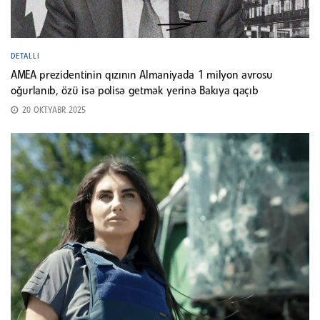
DETALLI
AMEA prezidentinin qızının Almaniyada 1 milyon avrosu
oğurlanıb, özü isə polisə getmək yerinə Bakıya qaçıb
20 OKTYABR 2025