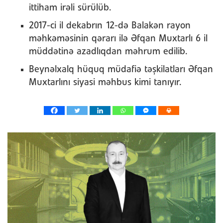
ittiham irəli sürülüb.
2017-ci il dekabrın 12-də Balakən rayon
məhkəməsinin qərarı ilə Əfqan Muxtarlı 6 il
müddətinə azadlıqdan məhrum edilib.
Beynəlxalq hüquq müdafiə təşkilatları Əfqan
Muxtarlını siyasi məhbus kimi tanıyır.