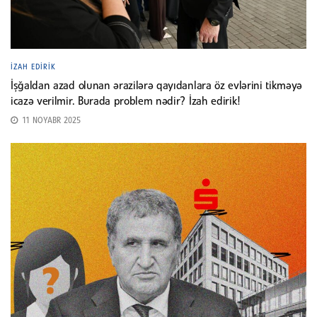
İZAH EDIRIK
İşğaldan azad olunan ərazilərə qayıdanlara öz evlərini tikməyə
icazə verilmir. Burada problem nədir? İzah edirik!
11 NOYABR 2025