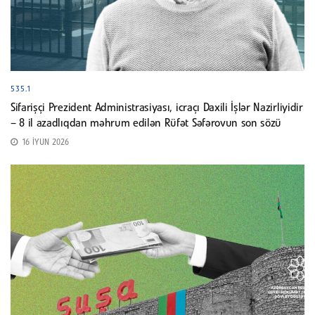
535.1
Sifarişçi Prezident Administrasiyası, icraçı Daxili İşlər Nazirliyidir
– 8 il azadlıqdan məhrum edilən Rüfət Səfərovun son sözü
16 İYUN 2026