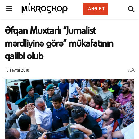
IANƏ ET
Əfqan Muxtarlı “Jurnalist
mərdliyinə görə” mükafatının
qalibi olub
A
A
15 Fevral 2018