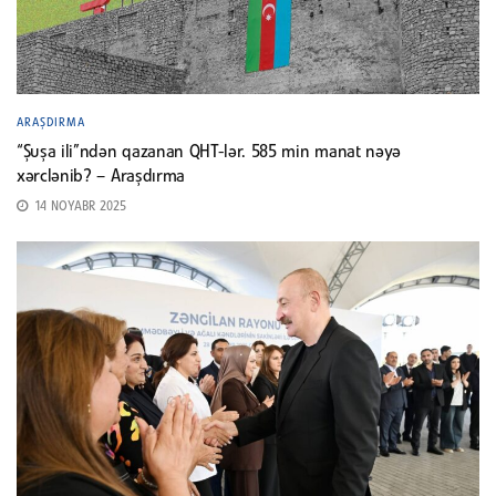
ARAŞDIRMA
“Şuşa ili”ndən qazanan QHT-lər. 585 min manat nəyə
xərclənib? – Araşdırma
14 NOYABR 2025