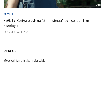
DETALLI
REAL TV Rusiya əleyhinə “Z-nin siması” adlı sənədli film
hazırlayıb
15 SENTYABR 2025
ianə et
Müstəqil jurnalistikanı dəstəklə