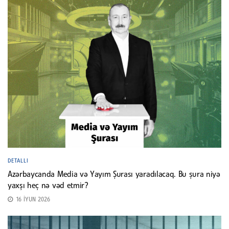
DETALLI
Azərbaycanda Media və Yayım Şurası yaradılacaq. Bu şura niyə
yaxşı heç nə vəd etmir?
16 İYUN 2026