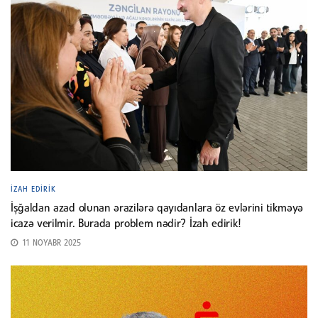
İZAH EDIRIK
İşğaldan azad olunan ərazilərə qayıdanlara öz evlərini tikməyə
icazə verilmir. Burada problem nədir? İzah edirik!
11 NOYABR 2025