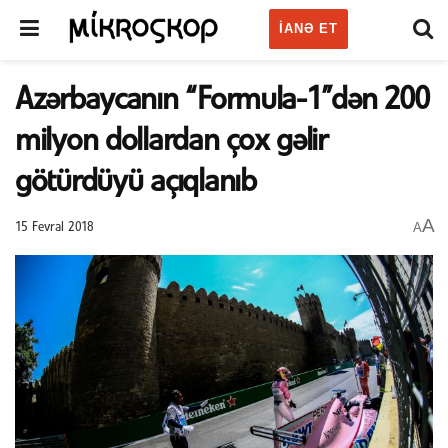
IANƏ ET
Azərbaycanın “Formula-1”dən 200
milyon dollardan çox gəlir
götürdüyü açıqlanıb
A
A
15 Fevral 2018