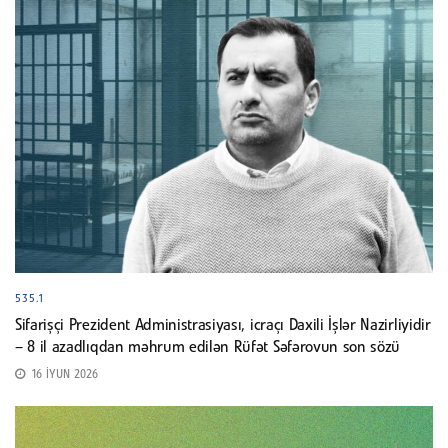
535.1
Sifarişçi Prezident Administrasiyası, icraçı Daxili İşlər Nazirliyidir
– 8 il azadlıqdan məhrum edilən Rüfət Səfərovun son sözü
16 İYUN 2026