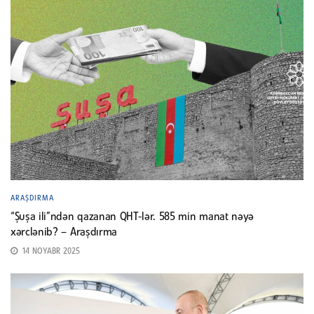
ARAŞDIRMA
“Şuşa ili”ndən qazanan QHT-lər. 585 min manat nəyə
xərclənib? – Araşdırma
14 NOYABR 2025