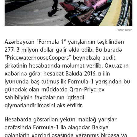
Foto: Turan
Azərbaycan “Formula 1” yarışlarının təşkilindən
277, 3 milyon dollar gəlir əldə edib. Bu barədə
“PricewaterhouseCoopers” beynəlxalq audit
şirkətinin hesabatında məlumat verilib. Oxu.az-ın
xəbərinə görə, hesabat Bakıda 2016-cı ilin
iyununda baş tutmuş ilk Formula-1 yarışından bu
günədək olan müddətdə Qran-Priyə ev
sahibliyinin faydalarının iqtisadi
qiymətləndirilməsini əks etdirir.
Hesabatda göstərilən yekun məbləğ yarışlar
ərəfəsində Formula-1 ilə əlaqədar Bakıya
gələnlərin xərcləri əsasında yaranmış birbaşa və