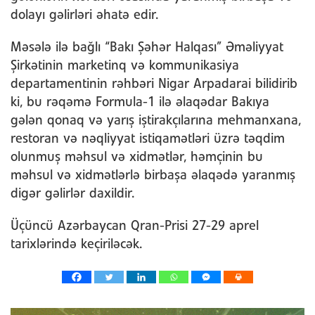
dolayı gəlirləri əhatə edir.
Məsələ ilə bağlı “Bakı Şəhər Halqası” Əməliyyat
Şirkətinin marketinq və kommunikasiya
departamentinin rəhbəri Nigar Arpadarai bilidirib
ki, bu rəqəmə Formula-1 ilə əlaqədar Bakıya
gələn qonaq və yarış iştirakçılarına mehmanxana,
restoran və nəqliyyat istiqamətləri üzrə təqdim
olunmuş məhsul və xidmətlər, həmçinin bu
məhsul və xidmətlərlə birbaşa əlaqədə yaranmış
digər gəlirlər daxildir.
Üçüncü Azərbaycan Qran-Prisi 27-29 aprel
tarixlərində keçiriləcək.