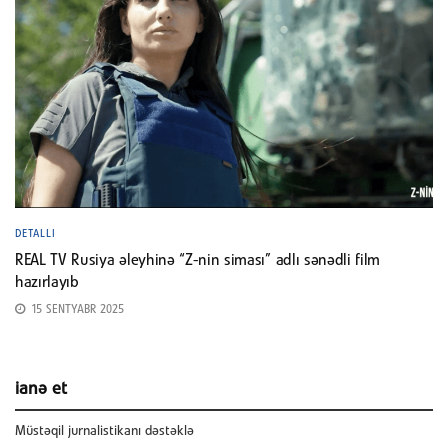
DETALLI
REAL TV Rusiya əleyhinə “Z-nin siması” adlı sənədli film
hazırlayıb
15 SENTYABR 2025
ianə et
Müstəqil jurnalistikanı dəstəklə