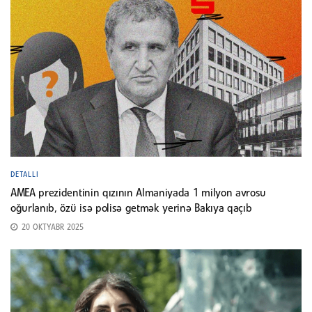
DETALLI
AMEA prezidentinin qızının Almaniyada 1 milyon avrosu
oğurlanıb, özü isə polisə getmək yerinə Bakıya qaçıb
20 OKTYABR 2025