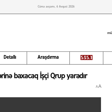
Cümə axşamı, 6 Avqust 2026
mü
Detallı
Araşdırma
ərinə baxacaq İşçi Qrup yaradır
A
A