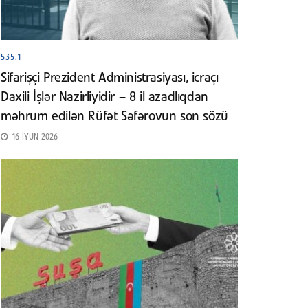
535.1
Sifarişçi Prezident Administrasiyası, icraçı
Daxili İşlər Nazirliyidir – 8 il azadlıqdan
məhrum edilən Rüfət Səfərovun son sözü
16 İYUN 2026