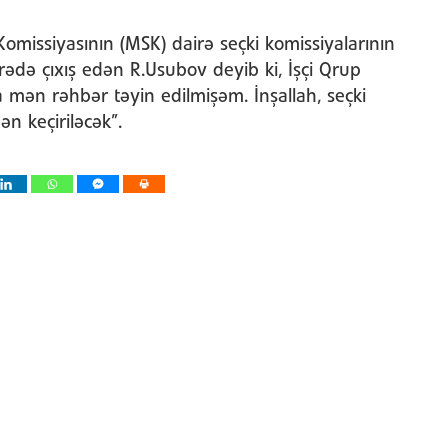
missiyasının (MSK) dairə seçki komissiyalarının
rədə çıxış edən R.Usubov deyib ki, İşçi Qrup
a mən rəhbər təyin edilmişəm. İnşallah, seçki
n keçiriləcək”.