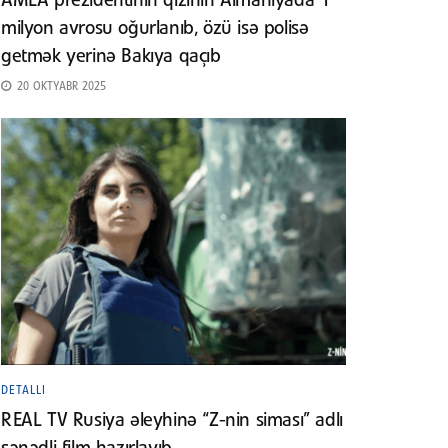
AMEA prezidentinin qızının Almaniyada 1
milyon avrosu oğurlanıb, özü isə polisə
getmək yerinə Bakıya qaçıb
20 OKTYABR 2025
DETALLI
REAL TV Rusiya əleyhinə “Z-nin siması” adlı