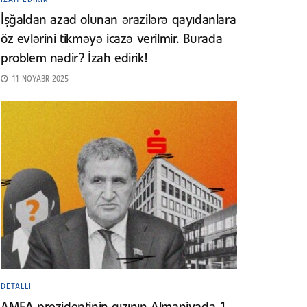
İşğaldan azad olunan ərazilərə qayıdanlara
öz evlərini tikməyə icazə verilmir. Burada
problem nədir? İzah edirik!
11 NOYABR 2025
DETALLI