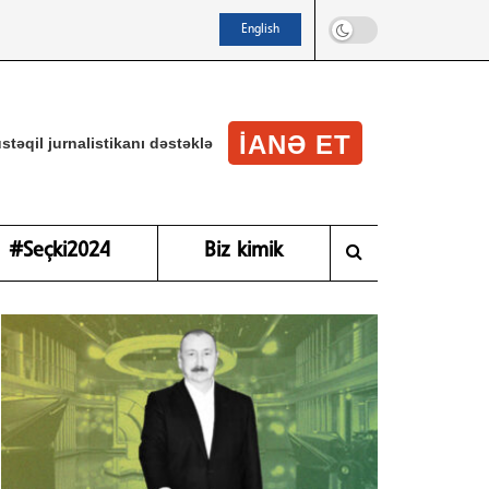
English
IANƏ ET
stəqil jurnalistikanı dəstəklə
#Seçki2024
Biz kimik