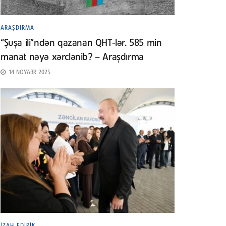
ARAŞDIRMA
“Şuşa ili”ndən qazanan QHT-lər. 585 min
manat nəyə xərclənib? – Araşdırma
14 NOYABR 2025
İZAH EDIRIK