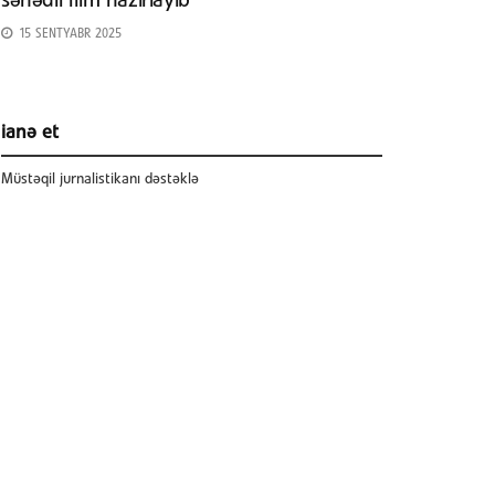
sənədli film hazırlayıb
15 SENTYABR 2025
ianə et
Müstəqil jurnalistikanı dəstəklə