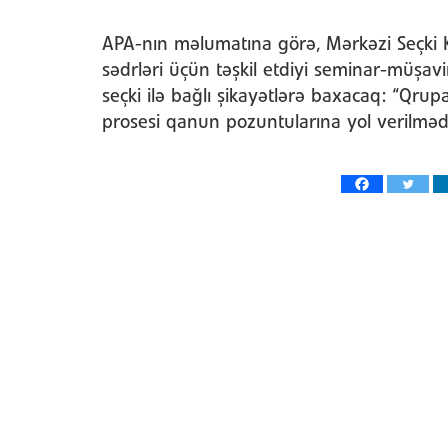
APA-nın məlumatına görə, Mərkəzi Seçki Ko
sədrləri üçün təşkil etdiyi seminar-müşavi
seçki ilə bağlı şikayətlərə baxacaq: “Qrup
prosesi qanun pozuntularına yol verilmədə