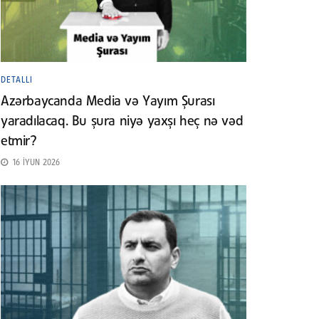
DETALLI
Azərbaycanda Media və Yayım Şurası
yaradılacaq. Bu şura niyə yaxşı heç nə vəd
etmir?
16 İYUN 2026