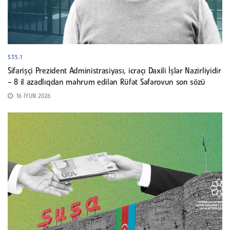
535.1
Sifarişçi Prezident Administrasiyası, icraçı Daxili İşlər Nazirliyidir
– 8 il azadlıqdan məhrum edilən Rüfət Səfərovun son sözü
16 İYUN 2026