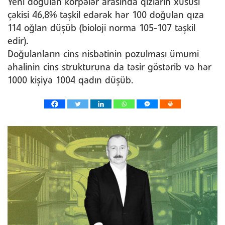
Yeni doğulan körpələr arasında qızların xüsusi
çəkisi 46,8% təşkil edərək hər 100 doğulan qıza
114 oğlan düşüb (bioloji norma 105-107 təşkil
edir).
Doğulanların cins nisbətinin pozulması ümumi
əhalinin cins strukturuna da təsir göstərib və hər
1000 kişiyə 1004 qadın düşüb.