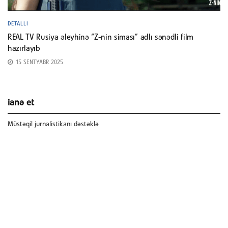
DETALLI
REAL TV Rusiya əleyhinə “Z-nin siması” adlı sənədli film
hazırlayıb
15 SENTYABR 2025
ianə et
Müstəqil jurnalistikanı dəstəklə