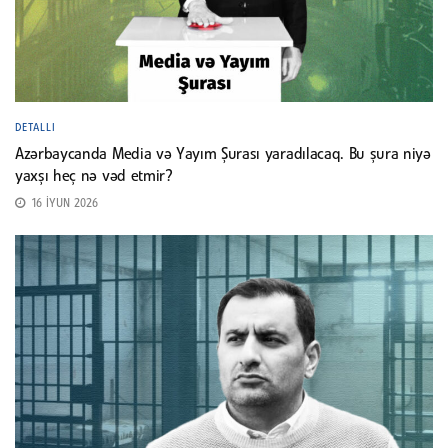
DETALLI
Azərbaycanda Media və Yayım Şurası yaradılacaq. Bu şura niyə
yaxşı heç nə vəd etmir?
16 İYUN 2026