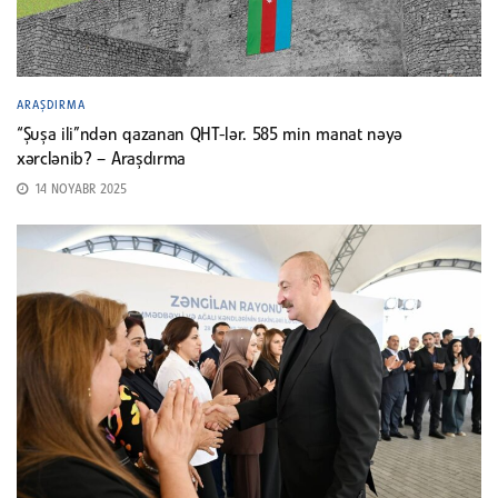
ARAŞDIRMA
“Şuşa ili”ndən qazanan QHT-lər. 585 min manat nəyə
xərclənib? – Araşdırma
14 NOYABR 2025