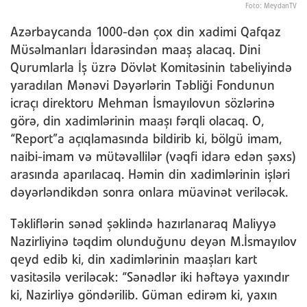
Foto: MeydanTV
Azərbaycanda 1000-dən çox din xadimi Qafqaz
Müsəlmanları İdarəsindən maaş alacaq. Dini
Qurumlarla İş üzrə Dövlət Komitəsinin tabeliyində
yaradılan Mənəvi Dəyərlərin Təbliği Fondunun
icraçı direktoru Mehman İsmayılovun sözlərinə
görə, din xadimlərinin maaşı fərqli olacaq. O,
“Report”a açıqlamasında bildirib ki, bölgü imam,
naibi-imam və mütəvəllilər (vəqfi idarə edən şəxs)
arasında aparılacaq. Həmin din xadimlərinin işləri
dəyərləndikdən sonra onlara müavinət veriləcək.
Təkliflərin sənəd şəklində hazırlanaraq Maliyyə
Nazirliyinə təqdim olunduğunu deyən M.İsmayılov
qeyd edib ki, din xadimlərinin maaşları kart
vasitəsilə veriləcək: “Sənədlər iki həftəyə yaxındır
ki, Nazirliyə göndərilib. Güman edirəm ki, yaxın