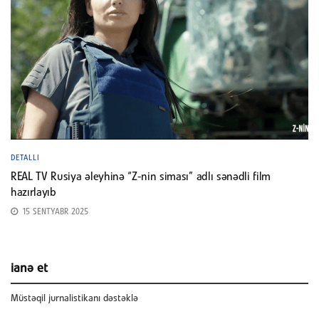
DETALLI
REAL TV Rusiya əleyhinə “Z-nin siması” adlı sənədli film
hazırlayıb
15 SENTYABR 2025
ianə et
Müstəqil jurnalistikanı dəstəklə