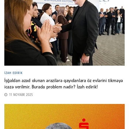
İZAH EDIRIK
İşğaldan azad olunan ərazilərə qayıdanlara öz evlərini tikməyə
icazə verilmir. Burada problem nədir? İzah edirik!
11 NOYABR 2025