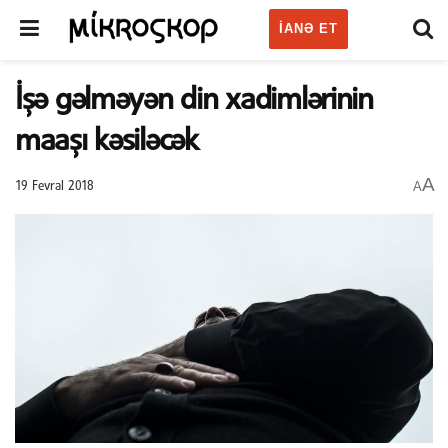
IANƏ ET
İşə gəlməyən din xadimlərinin
maaşı kəsiləcək
A
A
19 Fevral 2018