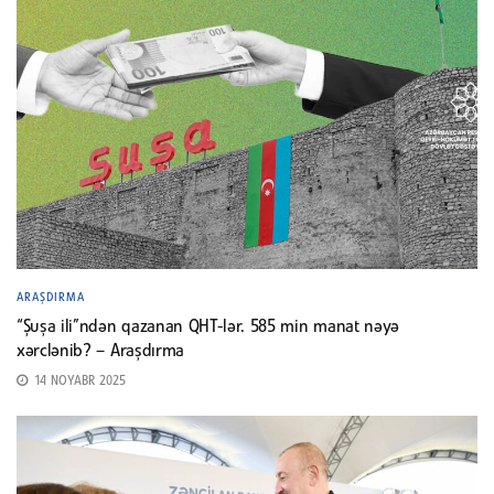
ARAŞDIRMA
“Şuşa ili”ndən qazanan QHT-lər. 585 min manat nəyə
xərclənib? – Araşdırma
14 NOYABR 2025