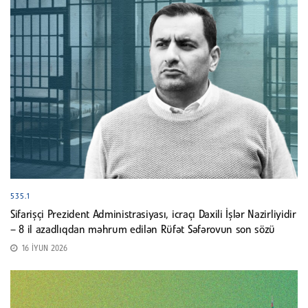
535.1
Sifarişçi Prezident Administrasiyası, icraçı Daxili İşlər Nazirliyidir
– 8 il azadlıqdan məhrum edilən Rüfət Səfərovun son sözü
16 İYUN 2026