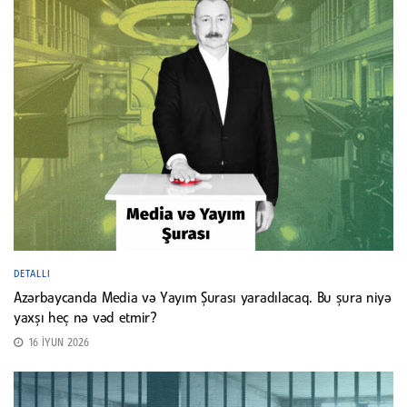
DETALLI
Azərbaycanda Media və Yayım Şurası yaradılacaq. Bu şura niyə
yaxşı heç nə vəd etmir?
16 İYUN 2026