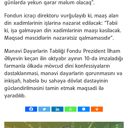
günlərdə yekun qərar məlum olacaq”.
Fondun icraçı direktoru vurğulayıb ki, maaş alan
din xadimlərinin işlərinə nəzarət ediləcək: “Təbii
ki, işə gəlməyən din xadimlərinin maaşı kəsiləcək.
Məqsəd məscidlərin nəzarətsiz qalmamasıdır”.
Mənəvi Dəyərlərin Təbliği Fondu Prezident İlham
Əliyevin keçən ilin oktyabr ayının 10-da imzaladığı
fərmanla ölkədə mövcud dini konfessiyaların
dəstəklənməsi, mənəvi dəyərlərin qorunmasını və
inkişafı, habelə bu sahəyə dövlət dəstəyinin
gücləndirilməsini təmin etmək məqsədi ilə
yaradılıb.