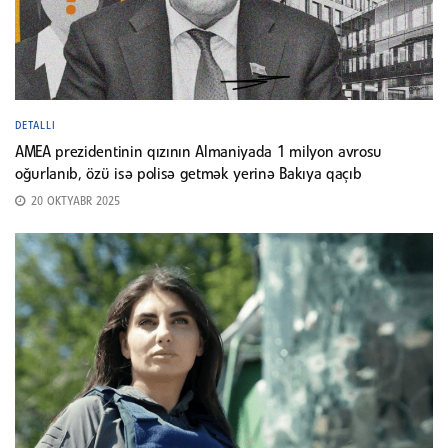
DETALLI
AMEA prezidentinin qızının Almaniyada 1 milyon avrosu
oğurlanıb, özü isə polisə getmək yerinə Bakıya qaçıb
20 OKTYABR 2025