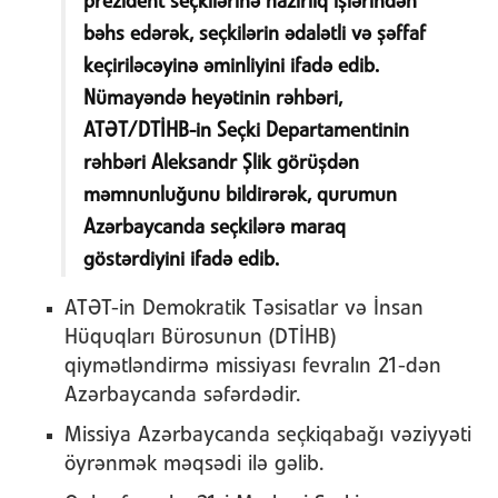
prezident seçkilərinə hazırlıq işlərindən
bəhs edərək, seçkilərin ədalətli və şəffaf
keçiriləcəyinə əminliyini ifadə edib.
Nümayəndə heyətinin rəhbəri,
ATƏT/DTİHB-in Seçki Departamentinin
rəhbəri Aleksandr Şlik görüşdən
məmnunluğunu bildirərək, qurumun
Azərbaycanda seçkilərə maraq
göstərdiyini ifadə edib.
ATƏT-in Demokratik Təsisatlar və İnsan
Hüquqları Bürosunun (DTİHB)
qiymətləndirmə missiyası fevralın 21-dən
Azərbaycanda səfərdədir.
Missiya Azərbaycanda seçkiqabağı vəziyyəti
öyrənmək məqsədi ilə gəlib.