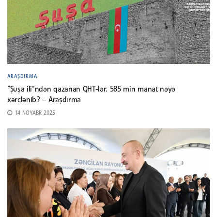
ARAŞDIRMA
“Şuşa ili”ndən qazanan QHT-lər. 585 min manat nəyə
xərclənib? – Araşdırma
14 NOYABR 2025