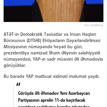
Foto: president.az
ATƏT-in Demokratik Təsisatlar və İnsan Haqları
Bürosunun (DTİHB) Ehtiyacların Dəyərləndirilməsi
Missiyasının nümayəndə heyəti bu gün,
prezidentliyə namizəd İlham Əliyevin səlahiyyətli
nümayəndəsi, YAP-ın sədr müavini Əli Əhmədovla
görüşüblər.
Bu barədə YAP mətbuat xidməti məlumat yayıb.
Görüşdə Əli Əhmədov Yeni Azərbaycan
Partiyasının aprelin 11-də keçiriləcək