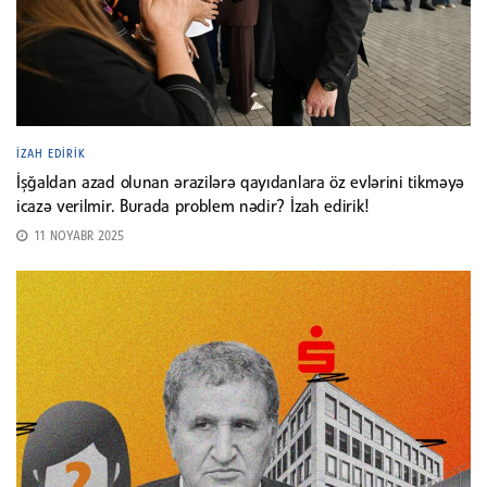
İZAH EDIRIK
İşğaldan azad olunan ərazilərə qayıdanlara öz evlərini tikməyə
icazə verilmir. Burada problem nədir? İzah edirik!
11 NOYABR 2025