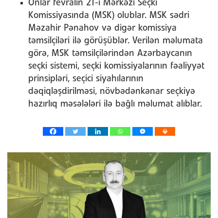
Onlar fevralın 21-i Mərkəzi Seçki
Komissiyasında (MSK) olublar. MSK sədri
Məzahir Pənahov və digər komissiya
təmsilçiləri ilə görüşüblər. Verilən məlumata
görə, MSK təmsilçilərindən Azərbaycanın
seçki sistemi, seçki komissiyalarının fəaliyyət
prinsipləri, seçici siyahılarının
dəqiqləşdirilməsi, növbədənkənar seçkiyə
hazırlıq məsələləri ilə bağlı məlumat alıblar.