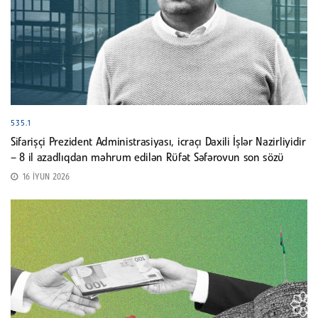
535.1
Sifarişçi Prezident Administrasiyası, icraçı Daxili İşlər Nazirliyidir
– 8 il azadlıqdan məhrum edilən Rüfət Səfərovun son sözü
16 İYUN 2026