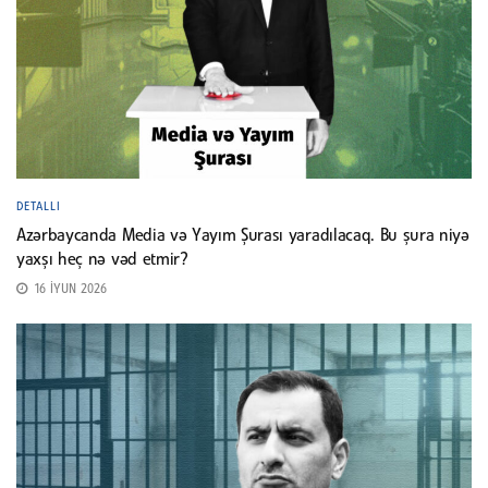
DETALLI
Azərbaycanda Media və Yayım Şurası yaradılacaq. Bu şura niyə
yaxşı heç nə vəd etmir?
16 İYUN 2026