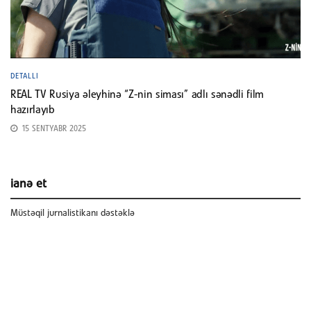
DETALLI
REAL TV Rusiya əleyhinə “Z-nin siması” adlı sənədli film
hazırlayıb
15 SENTYABR 2025
ianə et
Müstəqil jurnalistikanı dəstəklə