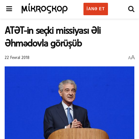
IANƏ ET
ATƏT-in seçki missiyası Əli
Əhmədovla görüşüb
A
A
22 Fevral 2018