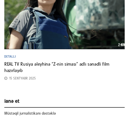
DETALLI
REAL TV Rusiya əleyhinə “Z-nin siması” adlı sənədli film
hazırlayıb
15 SENTYABR 2025
ianə et
Müstəqil jurnalistikanı dəstəklə