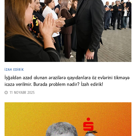
İZAH EDIRIK
İşğaldan azad olunan ərazilərə qayıdanlara öz evlərini tikməyə
icazə verilmir. Burada problem nədir? İzah edirik!
11 NOYABR 2025