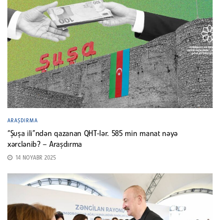
ARAŞDIRMA
“Şuşa ili”ndən qazanan QHT-lər. 585 min manat nəyə
xərclənib? – Araşdırma
14 NOYABR 2025