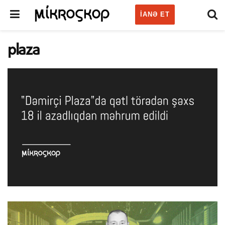
IANƏ ET
plaza