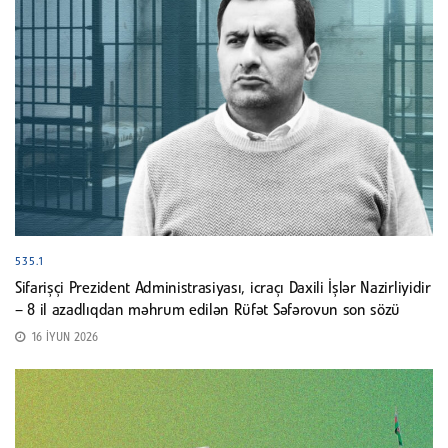
535.1
Sifarişçi Prezident Administrasiyası, icraçı Daxili İşlər Nazirliyidir
– 8 il azadlıqdan məhrum edilən Rüfət Səfərovun son sözü
16 İYUN 2026