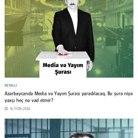
DETALLI
Azərbaycanda Media və Yayım Şurası yaradılacaq. Bu şura niyə
yaxşı heç nə vəd etmir?
16 İYUN 2026