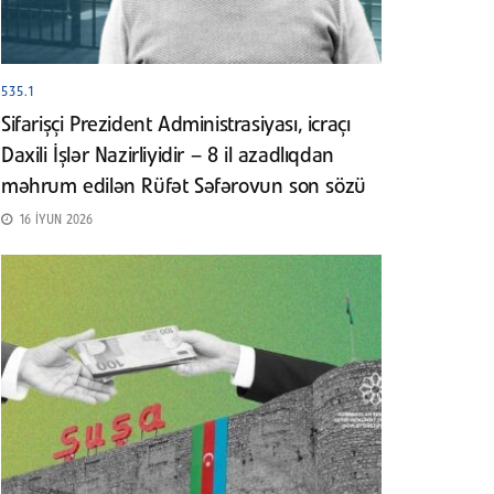
535.1
Sifarişçi Prezident Administrasiyası, icraçı
Daxili İşlər Nazirliyidir – 8 il azadlıqdan
məhrum edilən Rüfət Səfərovun son sözü
16 İYUN 2026