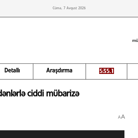
Cümə, 7 Avqust 2026
mü
Detallı
Araşdırma
dənlərlə ciddi mübarizə
A
A