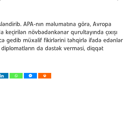
səsləndirib. APA-nın məlumatına görə, Avropa
 keçirilən növbədənkənar qurultayında çıxışı
 gedib müxalif fikirlərini təhqirlə ifadə edənlər
ə diplomatların da dəstək verməsi, diqqət