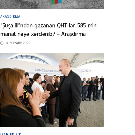
ARAŞDIRMA
“Şuşa ili”ndən qazanan QHT-lər. 585 min
manat nəyə xərclənib? – Araşdırma
14 NOYABR 2025
İZAH EDIRIK