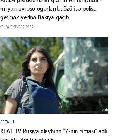
AMEA prezidentinin qızının Almaniyada 1
milyon avrosu oğurlanıb, özü isə polisə
getmək yerinə Bakıya qaçıb
20 OKTYABR 2025
DETALLI
REAL TV Rusiya əleyhinə “Z-nin siması” adlı