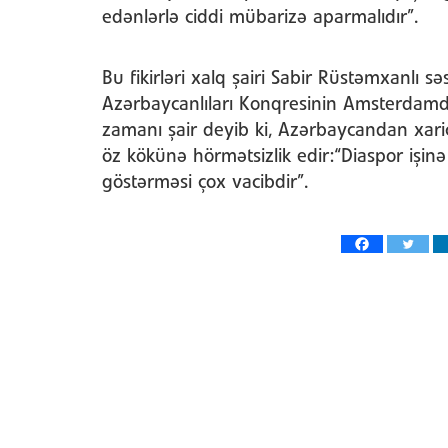
edənlərlə ciddi mübarizə aparmalıdır”.
Bu fikirləri xalq şairi Sabir Rüstəmxanlı 
Azərbaycanlıları Konqresinin Amsterdamda
zamanı şair deyib ki, Azərbaycandan xaricə
öz kökünə hörmətsizlik edir:“Diaspor işin
göstərməsi çox vacibdir”.