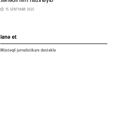
sənədli film hazırlayıb
15 SENTYABR 2025
ianə et
Müstəqil jurnalistikanı dəstəklə