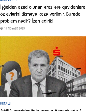
İşğaldan azad olunan ərazilərə qayıdanlara
öz evlərini tikməyə icazə verilmir. Burada
problem nədir? İzah edirik!
11 NOYABR 2025
DETALLI