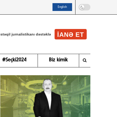
English
IANƏ ET
stəqil jurnalistikanı dəstəklə
#Seçki2024
Biz kimik