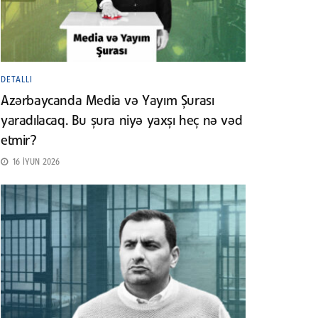
DETALLI
Azərbaycanda Media və Yayım Şurası
yaradılacaq. Bu şura niyə yaxşı heç nə vəd
etmir?
16 İYUN 2026