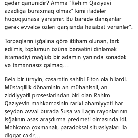
qədər qanunidir? Amma “Rəhim Qazıyevi
azadlığa buraxmaq olmaz” kimi ifadələr
hüquqşünasa yaraşmır. Bu barədə danışanlar
gərək əvvəlcə özləri qarşısında hesabat versinlər”.
Torpaqların işğalına görə ittiham olunan, tərk
edilmiş, toplumun özünə bəraətini dinləmək
istəmədiyi məğlub bir adamın yanında sonadək
və təmənnasız qalmaq…
Belə bir ürəyin, cəsarətin sahibi Elton ola bilərdi.
Müstəqillik dönəminin ən mübahisəli, ən
ziddiyyətli proseslərindən biri olan Rəhim
Qazıyevin məhkəməsinin tarixi əhəmiyyəti hər
şeydən əvvəl burada Şuşa və Laçın rayonlarının
işğalının əsas araşdırma predmeti olmasında idi.
Məhkəmə çoxmənalı, paradoksal situasiyaları ilə
diqqət çəkir…