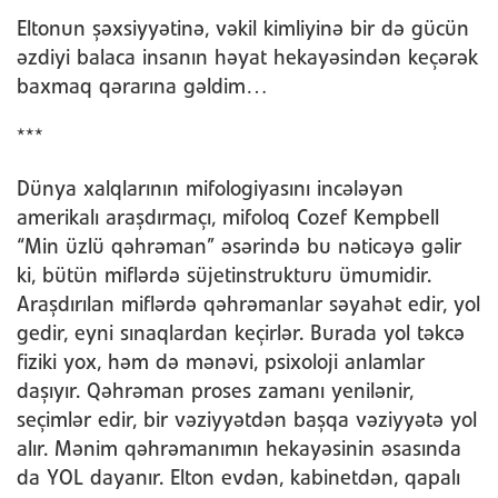
Eltonun şəxsiyyətinə, vəkil kimliyinə bir də gücün
əzdiyi balaca insanın həyat hekayəsindən keçərək
baxmaq qərarına gəldim…
***
Dünya xalqlarının mifologiyasını incələyən
amerikalı araşdırmaçı, mifoloq Cozef Kempbell
“Min üzlü qəhrəman” əsərində bu nəticəyə gəlir
ki, bütün miflərdə süjetinstrukturu ümumidir.
Araşdırılan miflərdə qəhrəmanlar səyahət edir, yol
gedir, eyni sınaqlardan keçirlər. Burada yol təkcə
fiziki yox, həm də mənəvi, psixoloji anlamlar
daşıyır. Qəhrəman proses zamanı yenilənir,
seçimlər edir, bir vəziyyətdən başqa vəziyyətə yol
alır. Mənim qəhrəmanımın hekayəsinin əsasında
da YOL dayanır. Elton evdən, kabinetdən, qapalı