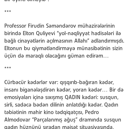
***
Professor Firudin Səməndərov mühazirələrinin
birində Elton Quliyevi “yol-nəqliyyat hadisələri ilə
bağlı cinayətlərin açılmasının Allahı” adlandırmışdı.
Eltonun bu qiymətləndirməyə münasibətinin sizin
üçün də maraqlı olacağını güman edirəm…
***
Cürbəcür kədərlər var: qışqırıb-bağıran kədər,
insanı biganələşdirən kədər, yoran kədər… Bir də
emosiyaları içinə sıxışmış QADIN kədəri: susqun,
sirli, sadəcə bədən dilinin anlatdığı kədər. Qadın
təbiətinin mahir kino tədqiqatçısı, Pedro
Almodovar “Parçalanmış ağuş” dramında susqun
qadın hüznünü sıradan məişət situasiyasında,