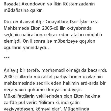
Rəşadət Axundovun və İlkin Rüstəmzadənin
müdafiəsinə qalxır.
Düz on il əvvəl Ağır Cinayətlərə Dair İşlər üzrə
Məhkəmədə Elton 2003-cü ilin oktyabrında
seçkinin nəticələrinə etiraz edən ataları müdafiə
eləmişdi. On il sonra isə mübarizəyə qoşulan
oğulların yanındaydı…
***
Anlayış bir tərəfə, mərhəmətli olmağı da bacarırdı.
2000-ci illərdə müxalifət partiyalarının üzvlərinin
məhkəməsində sədrlik edən hakimin ard-arda bir
neçə yaxın qohumu dünyasını dəyişir.
Müxalifətçilərin vəkillərindən olan Elton hakimə
zərfdə pul verir: “Bilirəm ki, indi çətin
vəziyyətdəsən, köməyi olar”. Müqabilində