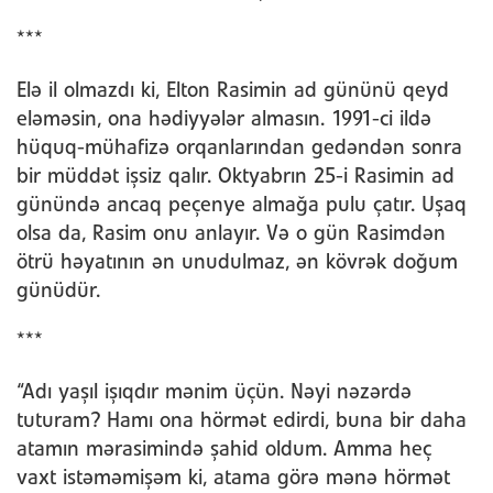
***
Elə il olmazdı ki, Elton Rasimin ad gününü qeyd
eləməsin, ona hədiyyələr almasın. 1991-ci ildə
hüquq-mühafizə orqanlarından gedəndən sonra
bir müddət işsiz qalır. Oktyabrın 25-i Rasimin ad
günündə ancaq peçenye almağa pulu çatır. Uşaq
olsa da, Rasim onu anlayır. Və o gün Rasimdən
ötrü həyatının ən unudulmaz, ən kövrək doğum
günüdür.
***
“Adı yaşıl işıqdır mənim üçün. Nəyi nəzərdə
tuturam? Hamı ona hörmət edirdi, buna bir daha
atamın mərasimində şahid oldum. Amma heç
vaxt istəməmişəm ki, atama görə mənə hörmət