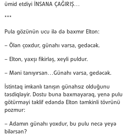
ümid etdiyi İNSANA ÇAĞIRIŞ…
***
Pula gözünün ucu ilə də baxmır Elton:
– Ölən çoxdur, günahı varsa, gedəcək.
– Elton, yaxşı fikirləş, xeyli puldur.
– Məni tanıyırsan…Günahı varsa, gedəcək.
İstintaq imkanlı tanışın günahsız olduğunu
təsdiqləyir. Dostu buna baxmayaraq, yenə pulu
götürməyi təklif edəndə Elton təmkinli tövrünü
pozmur:
– Adamın günahı yoxdur, bu pulu necə yeyə
bilərsən?