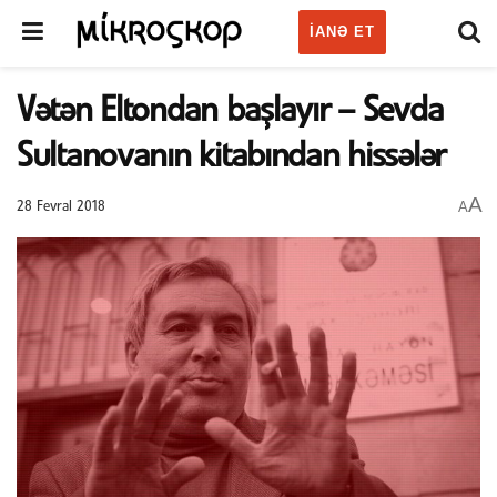
IANƏ ET
Vətən Eltondan başlayır – Sevda
Sultanovanın kitabından hissələr
A
A
28 Fevral 2018