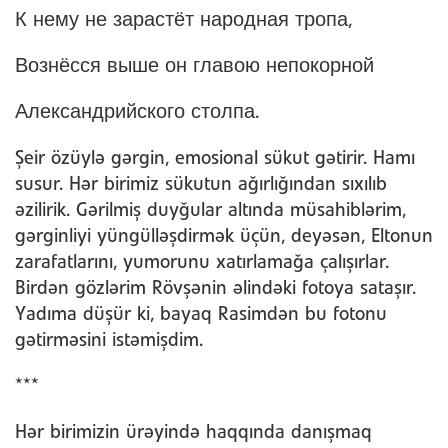
К нему не зарастёт народная тропа,
Вознёсся выше он главою непокорной
Александрийского столпа.
Şeir özüylə gərgin, emosional sükut gətirir. Hamı
susur. Hər birimiz sükutun ağırlığından sıxılıb
əzilirik. Gərilmiş duyğular altında müsahiblərim,
gərginliyi yüngülləşdirmək üçün, deyəsən, Eltonun
zarafatlarını, yumorunu xatırlamağa çalışırlar.
Birdən gözlərim Rövşənin əlindəki fotoya sataşır.
Yadıma düşür ki, bayaq Rasimdən bu fotonu
gətirməsini istəmişdim.
***
Hər birimizin ürəyində haqqında danışmaq