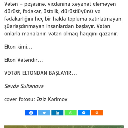
Vətən – peşəsinə, vicdanına xəyanət eləməyən
dürüst, fədakar, üstəlik, dürüstlüyünü və
fədakarlığını heç bir halda topluma xatırlatmayan,
şüarlaşdırımayan insanlardan başlayır. Vətən
onlarla mənalanır, vətən olmaq haqqını qazanır.
Elton kimi…
Elton Vətəndir…
VƏTƏN ELTONDAN BAŞLAYIR…
Sevda Sultanova
cover fotosu: Əziz Kərimov