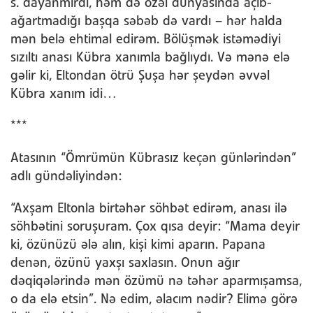
s. dayanmırdı, həm də özəl dünyasında açıb-
ağartmadığı başqa səbəb də vardı – hər halda
mən belə ehtimal edirəm. Bölüşmək istəmədiyi
sızıltı anası Kübra xanımla bağlıydı. Və mənə elə
gəlir ki, Eltondan ötrü Şuşa hər şeydən əvvəl
Kübra xanım idi…
***
Atasının “Ömrümün Kübrasız keçən günlərindən”
adlı gündəliyindən:
“Axşam Eltonla birtəhər söhbət edirəm, anası ilə
söhbətini soruşuram. Çox qısa deyir: “Mama deyir
ki, özünüzü ələ alın, kişi kimi aparın. Papana
denən, özünü yaxşı saxlasın. Onun ağır
dəqiqələrində mən özümü nə təhər aparmışamsa,
o da elə etsin”. Nə edim, əlacım nədir? Elimə görə