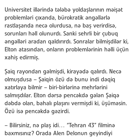
Universitet illərində tələbə yoldaşlarının məişət
problemləri çıxanda, bürokratik əngəllərlə
rastlaşanda necə olurdusa, nə baş verirdisə,
sorunları həll olunurdı. Sanki sehrli bir çubuq
əngəlləri aradan qaldırırdı. Sonralar bilmişdilər ki,
Elton atasından, onların problemlərinin həlli üçün
xahiş edirmiş.
Şaiq rayondan gəlmişdi, kirayədə qalırdı. Necə
olmuşdusa – Şaiqin özü də bunu indi dəqiq
xatırlaya bilmir – biri-birlərinə mehrlərini
salmışdılar. Elton dərsə pencəkdə gələn Şaiqə
dəbdə olan, bahalı plaşını vermişdi ki, üşüməsin.
Özü isə pencəkdə gəzirdi.
– Bilirsiniz, nə plaş idi… “Tehran 43” filminə
baxmısınız? Orada Alen Delonun geyindiyi