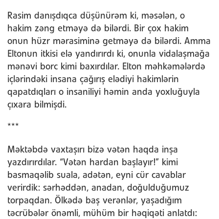
Rasim danışdıqca düşünürəm ki, məsələn, o
hakim zəng etməyə də bilərdi. Bir çox hakim
onun hüzr mərasiminə getməyə də bilərdi. Amma
Eltonun itkisi elə yandırırdı ki, onunla vidalaşmağa
mənəvi borc kimi baxırdılar. Elton məhkəmələrdə
içlərindəki insana çağırış elədiyi hakimlərin
qapatdıqları o insaniliyi həmin anda yoxluğuyla
çıxara bilmişdi.
***
Məktəbdə vaxtaşırı bizə vətən haqda inşa
yazdırırdılar. “Vətən hardan başlayır!” kimi
basmaqəlib suala, adətən, eyni cür cavablar
verirdik: sərhəddən, anadan, doğulduğumuz
torpaqdan. Ölkədə baş verənlər, yaşadığım
təcrübələr önəmli, mühüm bir həqiqəti anlatdı: