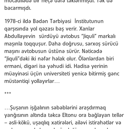
mücadilədə bir neçə dəfə təklənmişdi. Tək də
bacarmışdı.
1978-ci ildə Bədən Tərbiyəsi İnstitutunun
qarşısında yol qəzası baş verir. Xanlar
Abdullayevin sürdüyü avtobus “Jiquli” markalı
maşınla toqquşur. Daha doğrusu, sərxoş sürücü
maşını avtobusun üstünə sürür. Nəticədə
“Jiquli”dəki iki nəfər həlak olur. Ölənlərdən biri
erməni, digəri isə yəhudi idi. Hadisə yerinin
müayinəsi üçün universiteti yenicə bitirmiş gənc
müstəntiqi yollayırlar…
***
…Şuşanın işğalının səbəblərini araşdırmaq
yanğısının altında təkcə Eltonu ora bağlayan tellər
– əsli-kökü, uşaqlıq xatirələri, ailəvi istirahətlər və