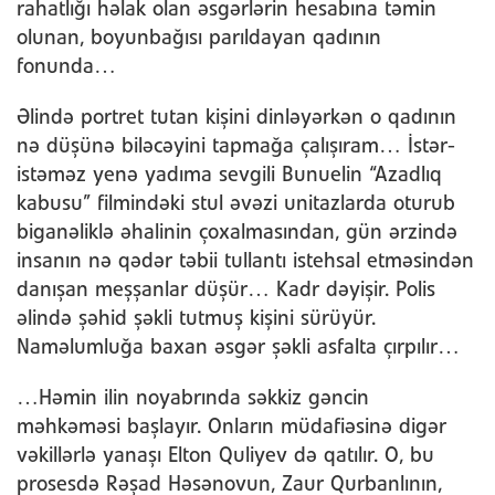
rahatlığı həlak olan əsgərlərin hesabına təmin
olunan, boyunbağısı parıldayan qadının
fonunda…
Əlində portret tutan kişini dinləyərkən o qadının
nə düşünə biləcəyini tapmağa çalışıram… İstər-
istəməz yenə yadıma sevgili Bunuelin “Azadlıq
kabusu” filmindəki stul əvəzi unitazlarda oturub
biganəliklə əhalinin çoxalmasından, gün ərzində
insanın nə qədər təbii tullantı istehsal etməsindən
danışan meşşanlar düşür… Kadr dəyişir. Polis
əlində şəhid şəkli tutmuş kişini sürüyür.
Naməlumluğa baxan əsgər şəkli asfalta çırpılır…
…Həmin ilin noyabrında səkkiz gəncin
məhkəməsi başlayır. Onların müdafiəsinə digər
vəkillərlə yanaşı Elton Quliyev də qatılır. O, bu
prosesdə Rəşad Həsənovun, Zaur Qurbanlının,