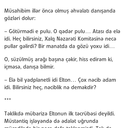
Müsahibim illər öncə olmuş əhvalatı danışanda
gözləri dolur:
– Götürmədi e pulu. O qədər pulu… Atası da elə
idi. Heç bilirsiniz, Xalq Nəzarəti Komitəsinə necə
pullar gəlirdi? Bir manatda da gözü yoxu idi…
O, süzülmüş arağı başına çəkir, hiss edirəm ki,
içməsə, danışa bilmir.
– Elə bil yadplanetli idi Elton… Çox nəcib adam
idi. Bilirsiniz heç, nəciblik nə deməkdir?
***
Təklikdə mübarizə Eltonun ilk təcrübəsi deyildi.
Müstəntiq işləyəndə də ədalət uğrunda