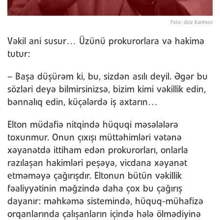
Foto: Əziz Kərimov
Vəkil ani susur… Üzünü prokurorlara və hakimə
tutur:
– Başa düşürəm ki, bu, sizdən asılı deyil. Əgər bu
sözləri deyə bilmirsinizsə, bizim kimi vəkillik edin,
bənnalıq edin, küçələrdə iş axtarın…
Elton müdafiə nitqində hüquqi məsələlərə
toxunmur. Onun çıxışı müttəhimləri vətənə
xəyanətdə ittiham edən prokurorları, onlarla
razılaşan hakimləri peşəyə, vicdana xəyanət
etməməyə çağırışdır. Eltonun bütün vəkillik
fəaliyyətinin məğzində daha çox bu çağırış
dayanır: məhkəmə sistemində, hüquq-mühafizə
orqanlarında çalışanların içində hələ ölmədiyinə