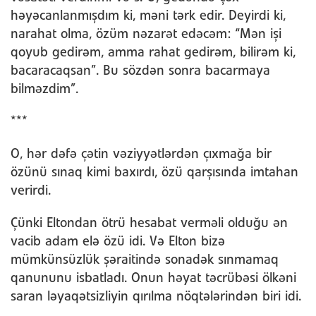
həyəcanlanmışdım ki, məni tərk edir. Deyirdi ki,
narahat olma, özüm nəzarət edəcəm: “Mən işi
qoyub gedirəm, amma rahat gedirəm, bilirəm ki,
bacaracaqsan”. Bu sözdən sonra bacarmaya
bilməzdim”.
***
O, hər dəfə çətin vəziyyətlərdən çıxmağa bir
özünü sınaq kimi baxırdı, özü qarşısında imtahan
verirdi.
Çünki Eltondan ötrü hesabat verməli olduğu ən
vacib adam elə özü idi. Və Elton bizə
mümkünsüzlük şəraitində sonadək sınmamaq
qanununu isbatladı. Onun həyat təcrübəsi ölkəni
saran ləyaqətsizliyin qırılma nöqtələrindən biri idi.