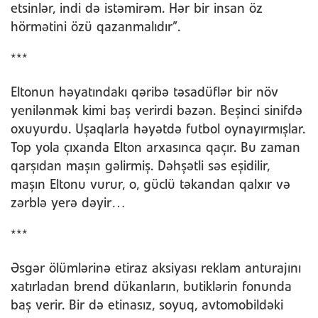
etsinlər, indi də istəmirəm. Hər bir insan öz
hörmətini özü qazanmalıdır”.
***
Eltonun həyatındakı qəribə təsadüflər bir növ
yenilənmək kimi baş verirdi bəzən. Beşinci sinifdə
oxuyurdu. Uşaqlarla həyətdə futbol oynayırmışlar.
Top yola çıxanda Elton arxasınca qaçır. Bu zaman
qarşıdan maşın gəlirmiş. Dəhşətli səs eşidilir,
maşın Eltonu vurur, o, güclü təkandan qalxır və
zərblə yerə dəyir…
***
Əsgər ölümlərinə etiraz aksiyası reklam anturajını
xatırladan brend dükanların, butiklərin fonunda
baş verir. Bir də etinasız, soyuq, avtomobildəki