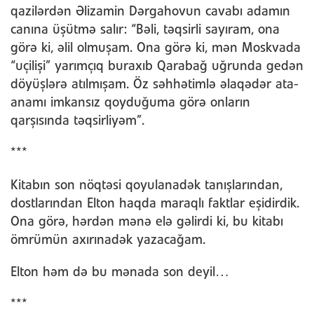
qazilərdən Əlizamin Dərgahovun cavabı adamın
canına üşütmə salır: “Bəli, təqsirli sayıram, ona
görə ki, əlil olmuşam. Ona görə ki, mən Moskvada
“uçilişi” yarımçıq buraxıb Qarabağ uğrunda gedən
döyüşlərə atılmışam. Öz səhhətimlə əlaqədər ata-
anamı imkansız qoyduğuma görə onların
qarşısında təqsirliyəm”.
***
Kitabın son nöqtəsi qoyulanadək tanışlarından,
dostlarından Elton haqda maraqlı faktlar eşidirdik.
Ona görə, hərdən mənə elə gəlirdi ki, bu kitabı
ömrümün axırınadək yazacağam.
Elton həm də bu mənada son deyil…
***