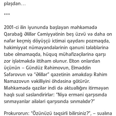
plaşdan…
***
2001-ci ilin iyununda başlayan məhkəmədə
Qarabağ Əlillər Cəmiyyətinin beş üzvü və daha on
nəfər keçmiş döyüşçü ictimai qaydanı pozmaqda,
hakimiyyət nümayəndələrinin qanuni tələblərinə
tabe olmamaqda, hüquq mühafizəçilərinə qarşı
zor işlətməkdə ittiham olunur. Elton onlardan
üçünün – Gündüz Rəhimovun, Elməddin
Səfərovun və “Əlillər” qəzetinin əməkdaşı Rahim
Namazovun vəkilliyini öhdəsinə götürür.
Məhkəmədə qazilər indi də aktuallığını itirməyən
haqlı sual səsləndirirlər: “Niyə erməni qarşısında
sınmayanlar ailələri qarşısında sınmalıdır?”
Prokurorun: “Özünüzü təqsirli bilirsiniz?”, – sualına