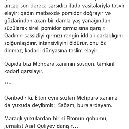
ancaq son dərəcə sarsıdıcı ifadə vasitələriylə təsvir
eləyir: qadın mətbəxdə pomidor doğrayır və
gözlərindən axan bir damla yaş yanağından
süzülərək şirəli pomidor qırmızısına qarışır.
Qadının səssizliyi qırmızı rəngin iddialı parlaqlığını
solğunlaşdırır, intensivliyini öldürür, onu öz
dinməz, kədərli dünyasına təslim eləyir.…
Qapıda bizi Mehparə xanımın susqun, təmkinli
kədəri qarşılayır.
***
Qəribədir ki, Elton eyni sözləri Mehparə xanıma
da yuxuda deyibmiş: Sağam, buralardayam.
Maraqlı yuxulardan birini Eltonun qohumu,
jurnalist Asəf Quliyev danışır…