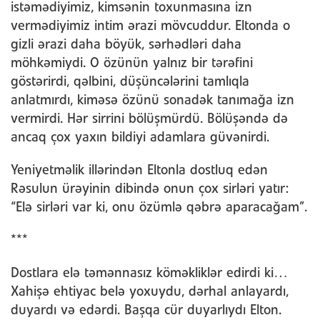
istəmədiyimiz, kimsənin toxunmasına izn
vermədiyimiz intim ərazi mövcuddur. Eltonda o
gizli ərazi daha böyük, sərhədləri daha
möhkəmiydi. O özünün yalnız bir tərəfini
göstərirdi, qəlbini, düşüncələrini tamlıqla
anlatmırdı, kiməsə özünü sonadək tanımağa izn
vermirdi. Hər sirrini bölüşmürdü. Bölüşəndə də
ancaq çox yaxın bildiyi adamlara güvənirdi.
Yeniyetməlik illərindən Eltonla dostluq edən
Rəsulun ürəyinin dibində onun çox sirləri yatır:
“Elə sirləri var ki, onu özümlə qəbrə aparacağam”.
***
Dostlara elə təmənnasız köməkliklər edirdi ki…
Xahişə ehtiyac belə yoxuydu, dərhal anlayardı,
duyardı və edərdi. Başqa cür duyarlıydı Elton.