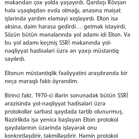
məkandan çox yolda yaşayırdı. Qardaşı Rövşən
hələ uşaqlıqdan evdə olmağı, anasına məişət
işlərində yardım eləməyi xoşlayırdı. Elton isə
əksinə, daim harasa gedirdi… getmək istəyirdi.
Sözün bütün mənalarında yol adamı idi Elton. Və
bu yol adamı keçmiş SSRİ məkanında yol-
nəqliyyat hadisələri üzrə ən yaxşı müstəntiq
sayılırdı.
Eltonun müstəntiqlik fəaliyyətini araşdıranda bir
neçə maraqlı faktı öyrəndim.
Birinci fakt. 1970-ci illərin sonunadək bütün SSRİ
ərazisində yol-nəqliyyat hadisələri üzrə
protokollar sərbəst qaydada tərtib olunurmuş.
Nazirlikdə işə yenicə başlayan Elton protokol
qaydalarının üzərində işləyərək onu
konkretləşdirir, təkmilləşdirir. Həmin protokol