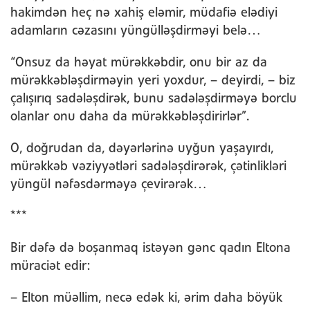
hakimdən heç nə xahiş eləmir, müdafiə elədiyi
adamların cəzasını yüngülləşdirməyi belə…
“Onsuz da həyat mürəkkəbdir, onu bir az da
mürəkkəbləşdirməyin yeri yoxdur, – deyirdi, – biz
çalışırıq sadələşdirək, bunu sadələşdirməyə borclu
olanlar onu daha da mürəkkəbləşdirirlər”.
O, doğrudan da, dəyərlərinə uyğun yaşayırdı,
mürəkkəb vəziyyətləri sadələşdirərək, çətinlikləri
yüngül nəfəsdərməyə çevirərək…
***
Bir dəfə də boşanmaq istəyən gənc qadın Eltona
müraciət edir:
– Elton müəllim, necə edək ki, ərim daha böyük