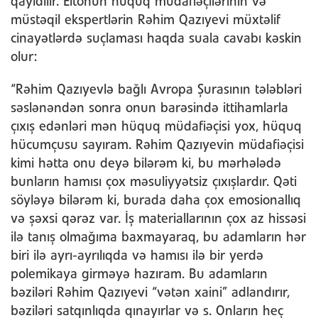
qayıdılır. Eltonun hüquq müdafiəçilərinin və
müstəqil ekspertlərin Rəhim Qazıyevi müxtəlif
cinayətlərdə suçlaması haqda suala cavabı kəskin
olur:
“Rəhim Qazıyevlə bağlı Avropa Şurasının tələbləri
səslənəndən sonra onun barəsində ittihamlarla
çıxış edənləri mən hüquq müdafiəçisi yox, hüquq
hücumçusu sayıram. Rəhim Qazıyevin müdafiəçisi
kimi hətta onu deyə bilərəm ki, bu mərhələdə
bunların hamısı çox məsuliyyətsiz çıxışlardır. Qəti
söyləyə bilərəm ki, burada daha çox emosionallıq
və şəxsi qərəz var. İş materiallarının çox az hissəsi
ilə tanış olmağıma baxmayaraq, bu adamların hər
biri ilə ayrı-ayrılıqda və hamısı ilə bir yerdə
polemikaya girməyə hazıram. Bu adamların
bəziləri Rəhim Qazıyevi “vətən xaini” adlandırır,
bəziləri satqınlıqda qınayırlar və s. Onların heç