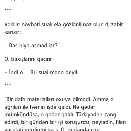
***
Vəkilin növbəti sualı elə gözlənilməz olur ki, zabit
karıxır:
– Bəs niyə asmadılar?
O, baxışlarını qaçırır:
– İndi o… Bu sual mənə deyil.
***
“Bir dəfə materialları oxuya bilmədi. Amma o
ağrıları ilə həmin işdə qaldı. Nə qədər
mümkündüsə, o qədər qaldı. Türkiyədən zəng
edirdi, bir gündən bir işi soruşurdu, neylədin, filan
vəsatəti verdinmi və s. O, gedəndə çox