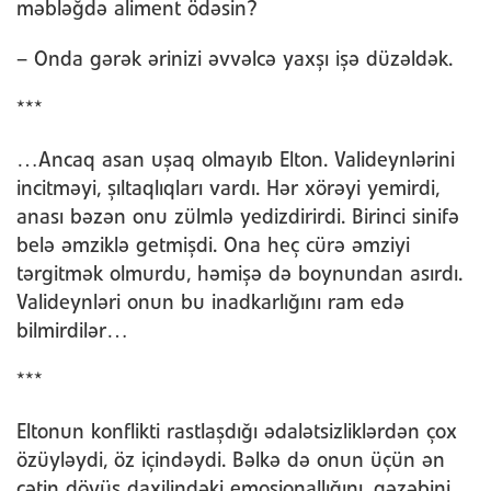
məbləğdə aliment ödəsin?
– Onda gərək ərinizi əvvəlcə yaxşı işə düzəldək.
***
…Ancaq asan uşaq olmayıb Elton. Valideynlərini
incitməyi, şıltaqlıqları vardı. Hər xörəyi yemirdi,
anası bəzən onu zülmlə yedizdirirdi. Birinci sinifə
belə əmziklə getmişdi. Ona heç cürə əmziyi
tərgitmək olmurdu, həmişə də boynundan asırdı.
Valideynləri onun bu inadkarlığını ram edə
bilmirdilər…
***
Eltonun konflikti rastlaşdığı ədalətsizliklərdən çox
özüyləydi, öz içindəydi. Bəlkə də onun üçün ən
çətin döyüş daxilindəki emosionallığını, qəzəbini