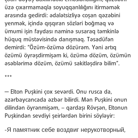
üzə çıxarmamaqla soyuqqanlılığını itirməmək
arasında gedirdi: ədalətsizliyə coşan qəzəbini
yenmək, içində qışqıran sözləri boğmaq və
ümumi işin faydası naminə susaraq təmkinlə
hüquq müstəvisində danışmaq. Təsadüfən
demirdi: “Özüm-özümə dözürəm. Yəni artıq
özümü öyrəşdirmişəm ki, özümə dözüm, özümün
əsəblərimə dözüm, özümü sakitləşdirə bilim”.
***
— Elton Puşkini çox sevərdi. Onu rusca da,
azərbaycancada əzbər bilirdi. Mən Puşkini onun
dilindən öyrənmişəm, – qardaşı Rövşən, Eltonun
Puşkindən sevdiyi şeirlərdən birini söyləyir:
-Я памятник себе воздвиг нерукотворный,