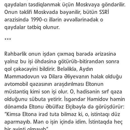
qaydaları təsdiqlənmək üçün Moskvaya göndərilir.
Onun təklifi Moskvada bəyənilir, bütün SSRİ
ərazisində 1990-cı illərin əvvəllərinədək o
qaydalar tətbiq olunur.
***
Rəhbərlik onun işdən çıxmaq barədə ərizəsinə
yalnız bu işi öhdəsinə götürüb-bitirəndən sonra
qol çəkəcəyini bildirir. Beləliklə, Aydın
Məmmədovun və Dilarə Əliyevanın həlak olduğu
avtomobil qəzasının araşdırılması Eltonun
müstəntiq kimi son işi olur. O, hadisənin sırf qəza
olduğunu sübuta yetirir. İsgəndər Həmidov həmin
dönəmdə Eltonu Əbülfəz Elçibəylə də görüşdürür:
“Kimsə Eltona irad tuta bilməz ki, o, istintaqı düz
aparmayıb. Mən o işin içində idim. İstintaqda heç
bir əyinti olmayıb”.