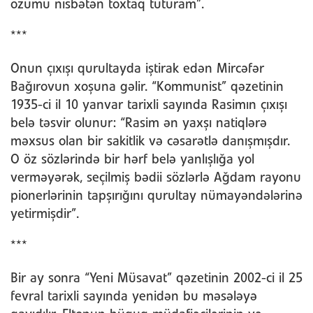
özümü nisbətən toxtaq tuturam”.
***
Onun çıxışı qurultayda iştirak edən Mircəfər
Bağırovun xoşuna gəlir. “Kommunist” qəzetinin
1935-ci il 10 yanvar tarixli sayında Rasimın çıxışı
belə təsvir olunur: “Rasim ən yaxşı natiqlərə
məxsus olan bir sakitlik və cəsarətlə danışmışdır.
O öz sözlərində bir hərf belə yanlışlığa yol
verməyərək, seçilmiş bədii sözlərlə Ağdam rayonu
pionerlərinin tapşırığını qurultay nümayəndələrinə
yetirmişdir”.
***
Bir ay sonra “Yeni Müsavat” qəzetinin 2002-ci il 25
fevral tarixli sayında yenidən bu məsələyə