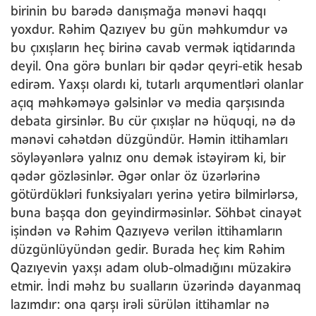
birinin bu barədə danışmağa mənəvi haqqı
yoxdur. Rəhim Qazıyev bu gün məhkumdur və
bu çıxışların heç birinə cavab vermək iqtidarında
deyil. Ona görə bunları bir qədər qeyri-etik hesab
edirəm. Yaxşı olardı ki, tutarlı arqumentləri olanlar
açıq məhkəməyə gəlsinlər və media qarşısında
debata girsinlər. Bu cür çıxışlar nə hüquqi, nə də
mənəvi cəhətdən düzgündür. Həmin ittihamları
söyləyənlərə yalnız onu demək istəyirəm ki, bir
qədər gözləsinlər. Əgər onlar öz üzərlərinə
götürdükləri funksiyaları yerinə yetirə bilmirlərsə,
buna başqa don geyindirməsinlər. Söhbət cinayət
işindən və Rəhim Qazıyevə verilən ittihamların
düzgünlüyündən gedir. Burada heç kim Rəhim
Qazıyevin yaxşı adam olub-olmadığını müzakirə
etmir. İndi məhz bu sualların üzərində dayanmaq
lazımdır: ona qarşı irəli sürülən ittihamlar nə