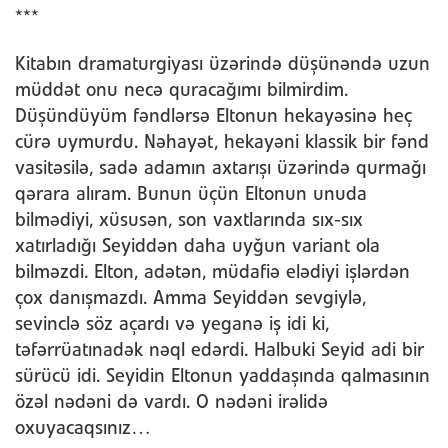
***
Kitabın dramaturgiyası üzərində düşünəndə uzun
müddət onu necə quracağımı bilmirdim.
Düşündüyüm fəndlərsə Eltonun hekayəsinə heç
cürə uymurdu. Nəhayət, hekayəni klassik bir fənd
vasitəsilə, sadə adamın axtarışı üzərində qurmağı
qərara alıram. Bunun üçün Eltonun unuda
bilmədiyi, xüsusən, son vaxtlarında sıx-sıx
xatırladığı Seyiddən daha uyğun variant ola
bilməzdi. Elton, adətən, müdafiə elədiyi işlərdən
çox danışmazdı. Amma Seyiddən sevgiylə,
sevinclə söz açardı və yeganə iş idi ki,
təfərrüatınadək nəql edərdi. Halbuki Seyid adi bir
sürücü idi. Seyidin Eltonun yaddaşında qalmasının
özəl nədəni də vardı. O nədəni irəlidə
oxuyacaqsınız…