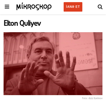
IANƏ ET
Elton Quliyev
Foto: Əziz Kərimov