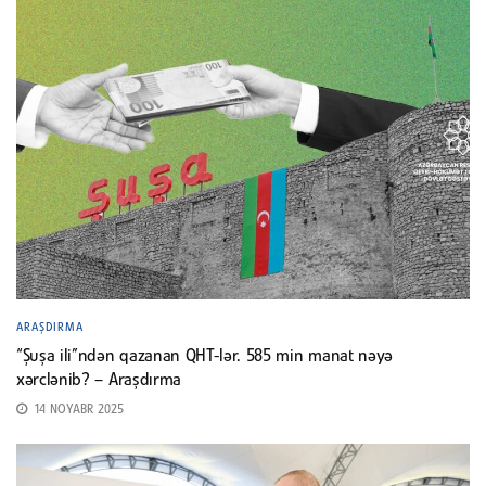
ARAŞDIRMA
“Şuşa ili”ndən qazanan QHT-lər. 585 min manat nəyə
xərclənib? – Araşdırma
14 NOYABR 2025