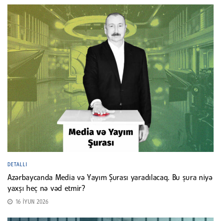
DETALLI
Azərbaycanda Media və Yayım Şurası yaradılacaq. Bu şura niyə
yaxşı heç nə vəd etmir?
16 İYUN 2026