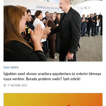
İZAH EDIRIK
İşğaldan azad olunan ərazilərə qayıdanlara öz evlərini tikməyə
icazə verilmir. Burada problem nədir? İzah edirik!
11 NOYABR 2025