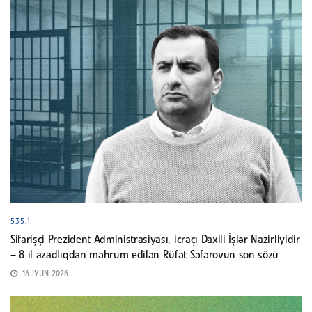
535.1
Sifarişçi Prezident Administrasiyası, icraçı Daxili İşlər Nazirliyidir
– 8 il azadlıqdan məhrum edilən Rüfət Səfərovun son sözü
16 İYUN 2026