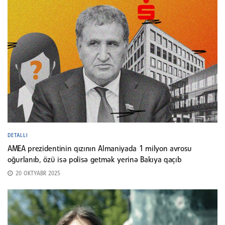
DETALLI
AMEA prezidentinin qızının Almaniyada 1 milyon avrosu
oğurlanıb, özü isə polisə getmək yerinə Bakıya qaçıb
20 OKTYABR 2025