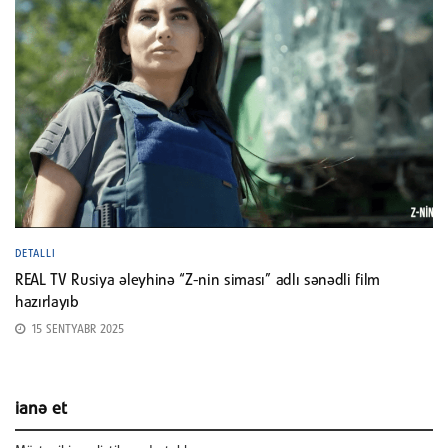
DETALLI
REAL TV Rusiya əleyhinə “Z-nin siması” adlı sənədli film
hazırlayıb
15 SENTYABR 2025
ianə et