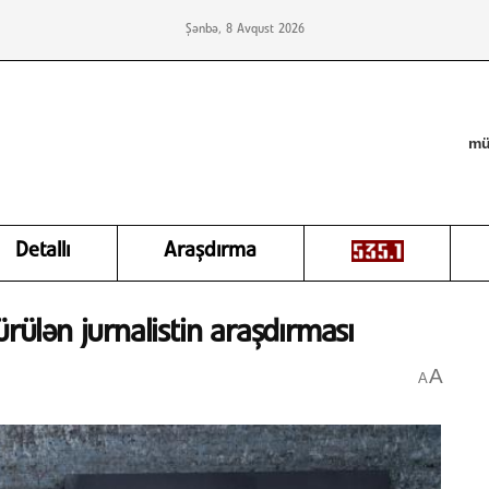
Şənbə, 8 Avqust 2026
mü
Detallı
Araşdırma
ürülən jurnalistin araşdırması
A
A