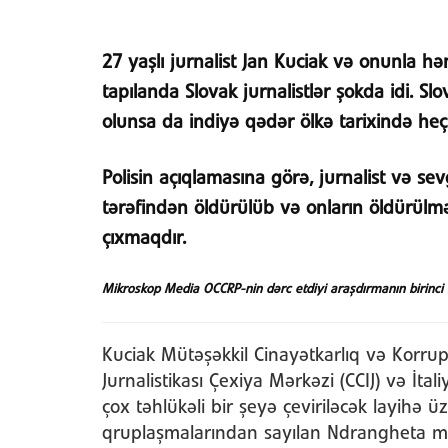
27 yaşlı jurnalist Jan Kuciak və onunla h
tapılanda Slovak jurnalistlər şokda idi. Sl
olunsa da indiyə qədər ölkə tarixində heç 
Polisin açıqlamasına görə, jurnalist və sevg
tərəfindən öldürülüb və onların öldürülmə
çıxmaqdır.
Mikroskop Media OCCRP-nin dərc etdiyi araşdırmanın birinci h
Kuciak Mütəşəkkil Cinayətkarlıq və Korrup
Jurnalistikası Çexiya Mərkəzi (CCIJ) və İta
çox təhlükəli bir şeyə çeviriləcək layihə ü
qruplaşmalarından sayılan Ndrangheta ma