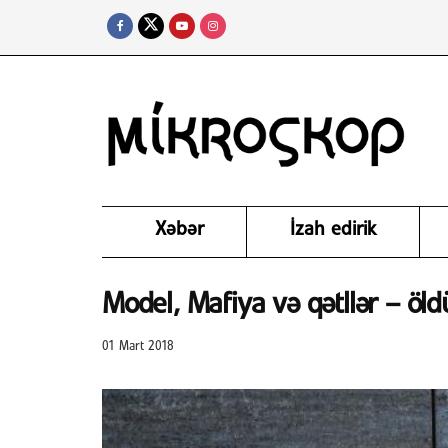
Xəbər
İzah edirik
Model, Mafiya və qətllər – öld
01 Mart 2018