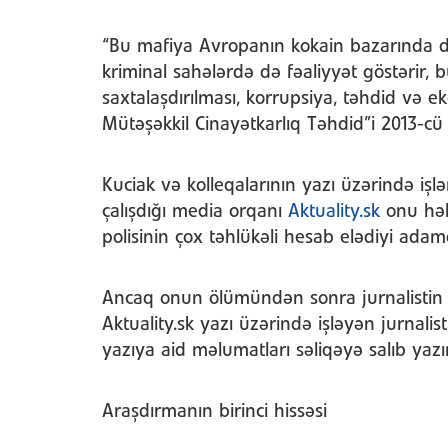
“Bu mafiya Avropanın kokain bazarında d
kriminal sahələrdə də fəaliyyət göstərir, bur
saxtalaşdırılması, korrupsiya, təhdid və eko
Mütəşəkkil Cinayətkarlıq Təhdid”i 2013-cü 
Kuciak və kolleqalarının yazı üzərində işl
çalışdığı media orqanı
Aktuality.sk
onu hələ
polisinin çox təhlükəli hesab elədiyi ada
Ancaq onun ölümündən sonra jurnalistin to
Aktuality.sk yazı üzərində işləyən jurnal
yazıya aid məlumatları səliqəyə salıb yazı
Araşdırmanın birinci hissəsi