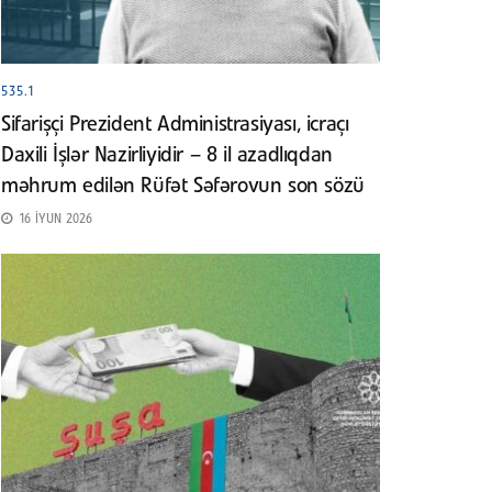
535.1
Sifarişçi Prezident Administrasiyası, icraçı
Daxili İşlər Nazirliyidir – 8 il azadlıqdan
məhrum edilən Rüfət Səfərovun son sözü
16 İYUN 2026