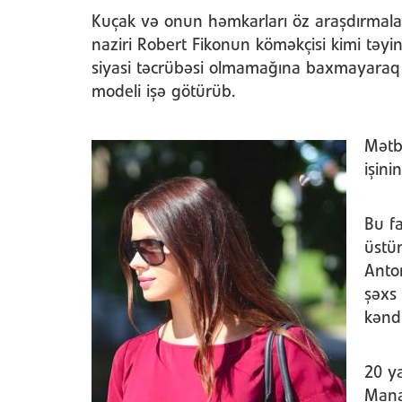
Kuçak və onun həmkarları öz araşdırmalar
naziri Robert Fikonun köməkçisi kimi təyi
siyasi təcrübəsi olmamağına baxmayaraq “K
modeli işə götürüb.
Mətb
işin
Bu fa
üstün
Anto
şəxs 
kənd 
20 ya
Mana