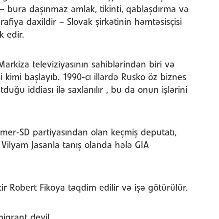
– bura daşınmaz əmlak, tikinti, qablaşdırma və
rafiya daxildir – Slovak şirkətinin həmtəsisçisi
k edir.
arkiza televiziyasının sahiblərindən biri və
 kimi başlayıb. 1990-cı illərdə Rusko öz biznes
ğu iddiası ilə saxlanılır , bu da onun işlərini
mer-SD partiyasından olan keçmiş deputatı,
n Vilyam Jasanla tanış olanda hələ GIA
ir Robert Fikoya təqdim edilir və işə götürülür.
iqrant deyil.