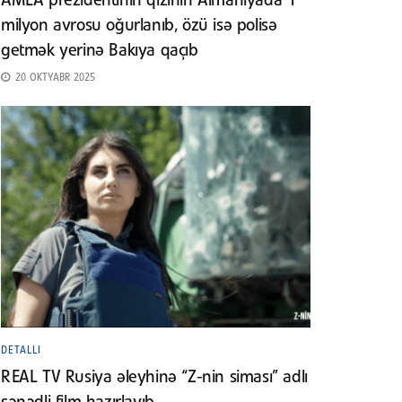
AMEA prezidentinin qızının Almaniyada 1
milyon avrosu oğurlanıb, özü isə polisə
getmək yerinə Bakıya qaçıb
20 OKTYABR 2025
DETALLI
REAL TV Rusiya əleyhinə “Z-nin siması” adlı