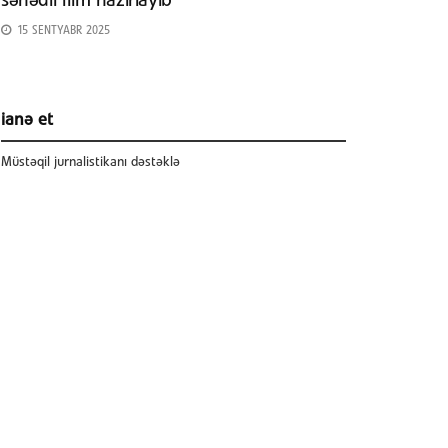
sənədli film hazırlayıb
15 SENTYABR 2025
ianə et
Müstəqil jurnalistikanı dəstəklə