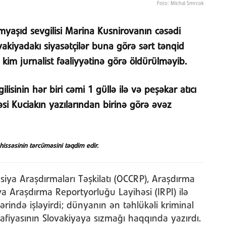
Foto: Michal Smrcok
əmyaşıd sevgilisi Marina Kusnirovanın cəsədi
ovakiyadakı siyasətçilər buna görə sərt tənqid
kim jurnalist fəaliyyətinə görə öldürülməyib.
ilisinin hər biri cəmi 1 güllə ilə və peşəkar atıcı
si Kuciakın yazılarından birinə görə əvəz
issəsinin tərcüməsini təqdim edir.
siya Araşdırmaları Təşkilatı (OCCRP), Araşdırma
liya Araşdırma Reportyorluğu Layihəsi (IRPI) ilə
zərində işləyirdi; dünyanın ən təhlükəli kriminal
fiyasının Slovakiyaya sızmağı haqqında yazırdı.