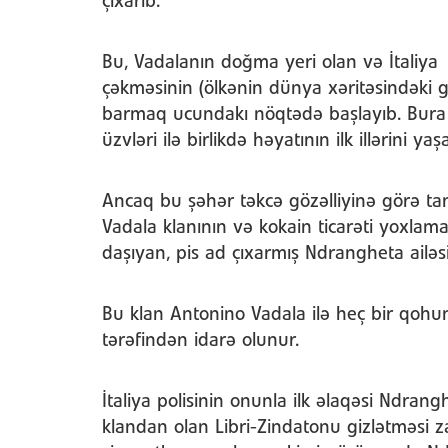
çıxarıb.
Bu, Vadalanın doğma yeri olan və İtaliya
çəkməsinin (ölkənin dünya xəritəsindəki 
barmaq ucundakı nöqtədə başlayıb. Bura
üzvləri ilə birlikdə həyatının ilk illərini yaş
Ancaq bu şəhər təkcə gözəlliyinə görə t
Vadala klanının və kokain ticarəti yoxla
daşıyan, pis ad çıxarmış Ndrangheta ailəs
Bu klan Antonino Vadala ilə heç bir qoh
tərəfindən idarə olunur.
İtaliya polisinin onunla ilk əlaqəsi Ndrang
klandan olan Libri-Zindatonu gizlətməsi z