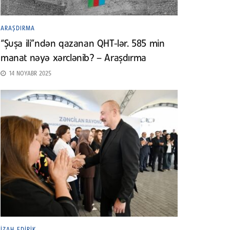
ARAŞDIRMA
“Şuşa ili”ndən qazanan QHT-lər. 585 min
manat nəyə xərclənib? – Araşdırma
14 NOYABR 2025
İZAH EDIRIK