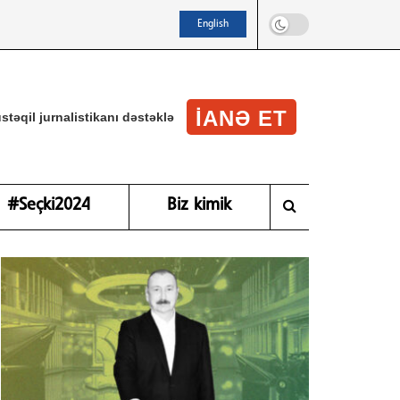
English
IANƏ ET
stəqil jurnalistikanı dəstəklə
#Seçki2024
Biz kimik