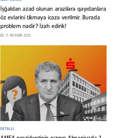
İşğaldan azad olunan ərazilərə qayıdanlara
öz evlərini tikməyə icazə verilmir. Burada
problem nədir? İzah edirik!
11 NOYABR 2025
DETALLI