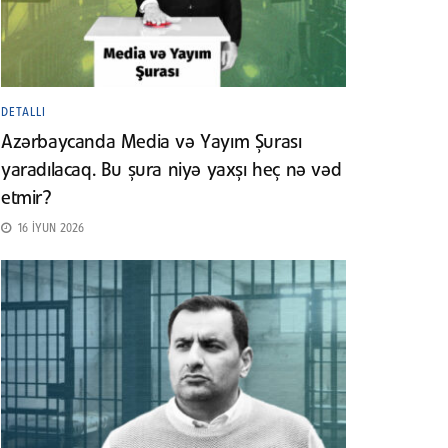
DETALLI
Azərbaycanda Media və Yayım Şurası
yaradılacaq. Bu şura niyə yaxşı heç nə vəd
etmir?
16 İYUN 2026