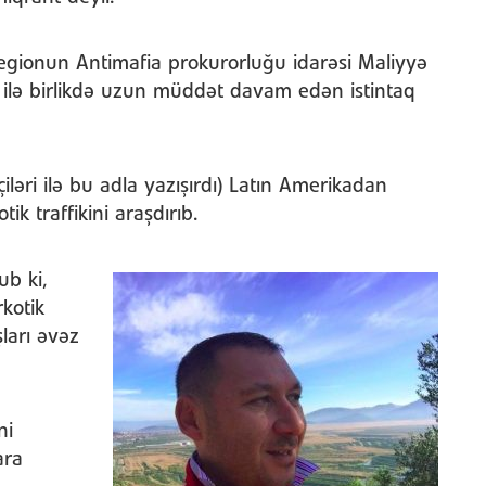
 regionun Antimafia prokurorluğu idarəsi Maliyyə
i ilə birlikdə uzun müddət davam edən istintaq
əçiləri ilə bu adla yazışırdı) Latın Amerikadan
ik traffikini araşdırıb.
b ki,
kotik
ları əvəz
ni
ara