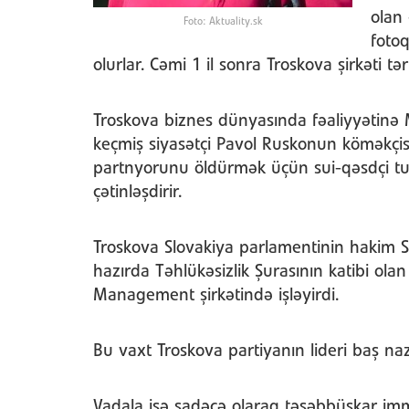
olan 
Foto: Aktuality.sk
fotoq
olurlar. Cəmi 1 il sonra Troskova şirkəti tər
Troskova biznes dünyasında fəaliyyətinə M
keçmiş siyasətçi Pavol Ruskonun köməkçisi
partnyorunu öldürmək üçün sui-qəsdçi tutdu
çətinləşdirir.
Troskova Slovakiya parlamentinin hakim S
hazırda Təhlükəsizlik Şurasının katibi ola
Management şirkətində işləyirdi.
Bu vaxt Troskova partiyanın lideri baş naz
Vadala isə sadəcə olaraq təşəbbüskar imm