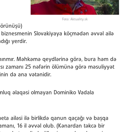
Foto: Aktuality.sk
görünüşü)
 biznesmenin Slovakiyaya köçmədən əvvəl ailə
adığı yerdir.
anınmır. Məhkəmə qeydlərinə görə, bura həm də
ması zamanı 25 nəfərin ölümünə görə məsuliyyət
inin də ana vətənidir.
umluq əlaqəsi olmayan Dominiko Vadala
heta ailəsi ilə birlikdə qanun qaçağı və başqa
amanı, 16 il əvvəl olub. (Kənardan təkcə bir