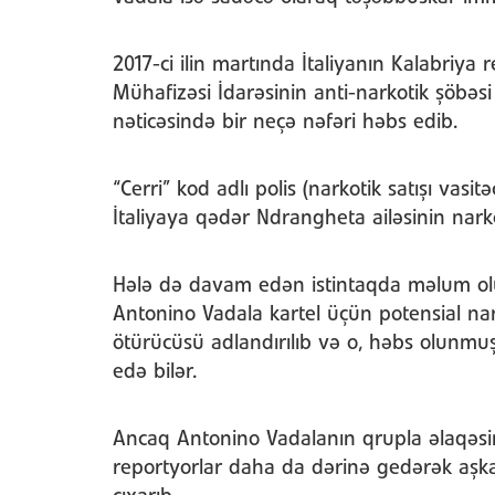
2017-ci ilin martında İtaliyanın Kalabriya
Mühafizəsi İdarəsinin anti-narkotik şöbəs
nəticəsində bir neçə nəfəri həbs edib.
“Cerri” kod adlı polis (narkotik satışı vasit
İtaliyaya qədər Ndrangheta ailəsinin narkot
Hələ də davam edən istintaqda məlum olu
Antonino Vadala kartel üçün potensial nar
ötürücüsü adlandırılıb və o, həbs olunmuş
edə bilər.
Ancaq Antonino Vadalanın qrupla əlaqəsi
reportyorlar daha da dərinə gedərək aşk