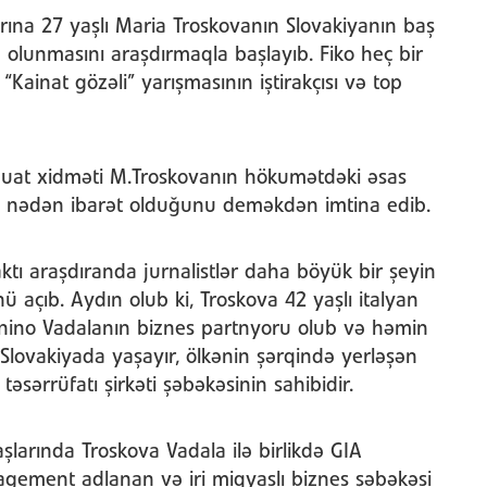
ına 27 yaşlı Maria Troskovanın Slovakiyanın baş
n olunmasını araşdırmaqla başlayıb. Fiko heç bir
ainat gözəli” yarışmasının iştirakçısı və top
uat xidməti M.Troskovanın hökumətdəki əsas
in nədən ibarət olduğunu deməkdən imtina edib.
ktı araşdıranda jurnalistlər daha böyük bir şeyin
ü açıb. Aydın olub ki, Troskova 42 yaşlı italyan
nino Vadalanın biznes partnyoru olub və həmin
Slovakiyada yaşayır, ölkənin şərqində yerləşən
təsərrüfatı şirkəti şəbəkəsinin sahibidir.
şlarında Troskova Vadala ilə birlikdə GIA
gement adlanan və iri miqyaslı biznes şəbəkəsi