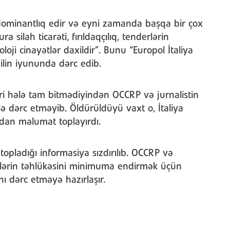
ominantlıq edir və eyni zamanda başqa bir çox
a silah ticarəti, fırıldaqçılıq, tenderlərin
loji cinayətlər daxildir”. Bunu “Europol İtaliya
ilin iyununda dərc edib.
əri hələ tam bitmədiyindən OCCRP və jurnalistin
 dərc etməyib. Öldürüldüyü vaxt o, İtaliya
mdan məlumat toplayırdı.
pladığı informasiya sızdırılıb. OCCRP və
istlərin təhlükəsini minimuma endirmək üçün
nı dərc etməyə hazırlaşır.