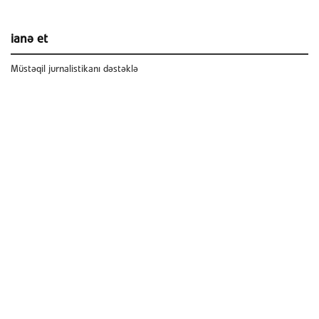
ianə et
Müstəqil jurnalistikanı dəstəklə