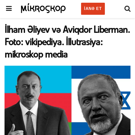
IANƏ ET
İlham Əliyev və Aviqdor Liberman.
Foto: vikipediya. İllutrasiya:
mikroskop media