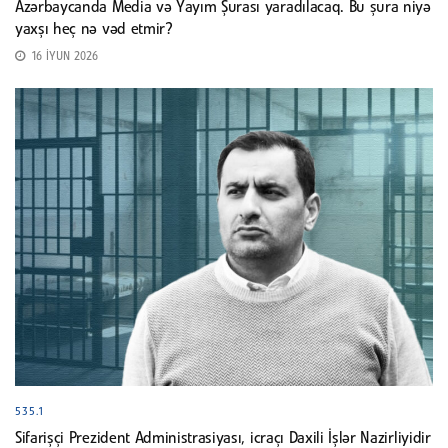
Azərbaycanda Media və Yayım Şurası yaradılacaq. Bu şura niyə
yaxşı heç nə vəd etmir?
16 İYUN 2026
535.1
Sifarişçi Prezident Administrasiyası, icraçı Daxili İşlər Nazirliyidir