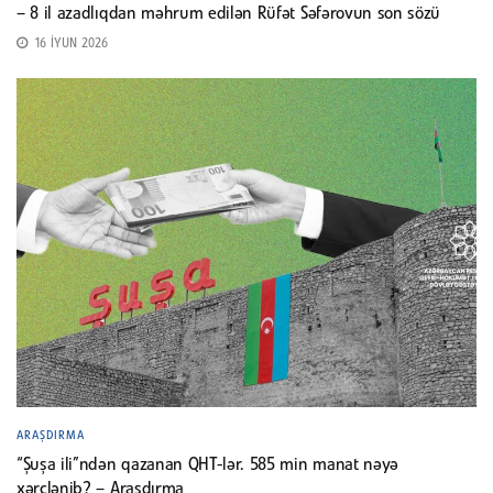
– 8 il azadlıqdan məhrum edilən Rüfət Səfərovun son sözü
16 İYUN 2026
ARAŞDIRMA
“Şuşa ili”ndən qazanan QHT-lər. 585 min manat nəyə
xərclənib? – Araşdırma