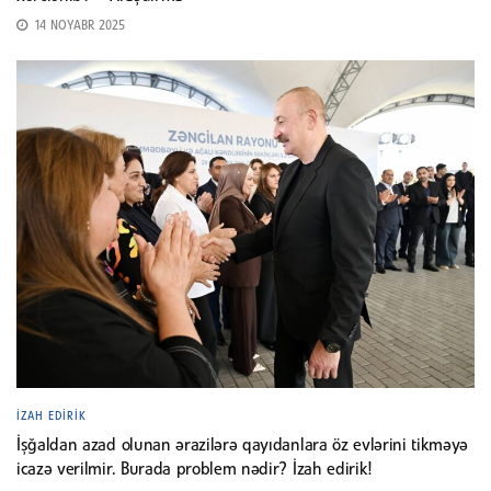
14 NOYABR 2025
İZAH EDIRIK
İşğaldan azad olunan ərazilərə qayıdanlara öz evlərini tikməyə
icazə verilmir. Burada problem nədir? İzah edirik!