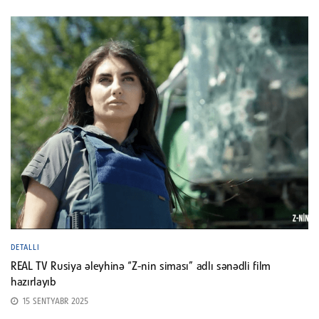
DETALLI
REAL TV Rusiya əleyhinə “Z-nin siması” adlı sənədli film
hazırlayıb
15 SENTYABR 2025