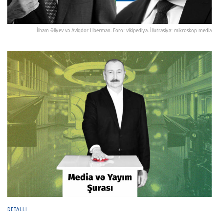
İlham Əliyev və Aviqdor Liberman. Foto: vikipediya. İllutrasiya: mikroskop media
DETALLI