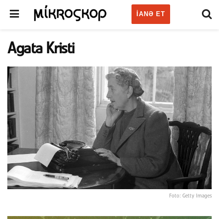
IANƏ ET
Agata Kristi
Foto: Getty Images