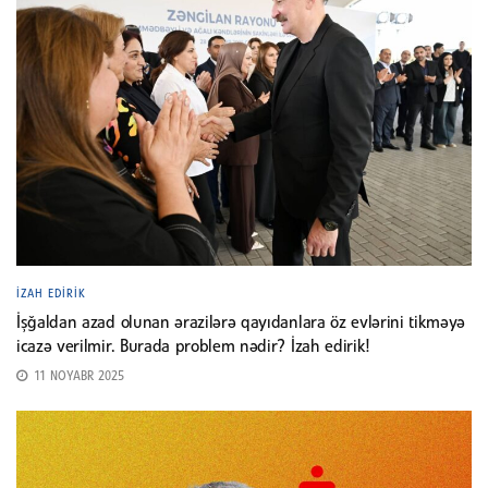
İZAH EDIRIK
İşğaldan azad olunan ərazilərə qayıdanlara öz evlərini tikməyə
icazə verilmir. Burada problem nədir? İzah edirik!
11 NOYABR 2025