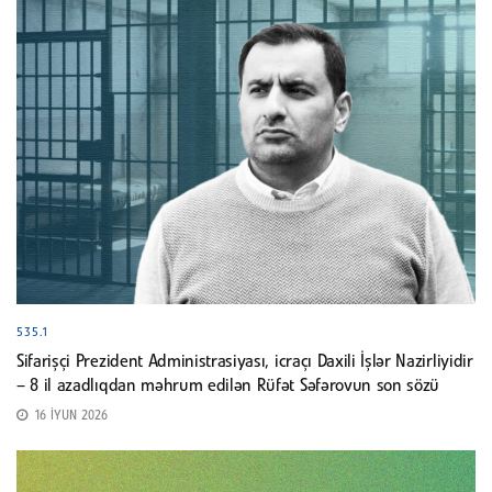
535.1
Sifarişçi Prezident Administrasiyası, icraçı Daxili İşlər Nazirliyidir
– 8 il azadlıqdan məhrum edilən Rüfət Səfərovun son sözü
16 İYUN 2026