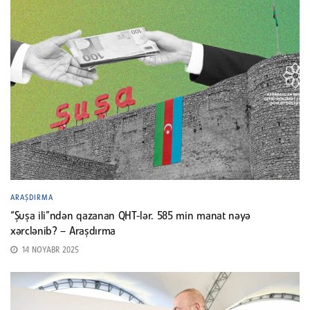
ARAŞDIRMA
“Şuşa ili”ndən qazanan QHT-lər. 585 min manat nəyə
xərclənib? – Araşdırma
14 NOYABR 2025