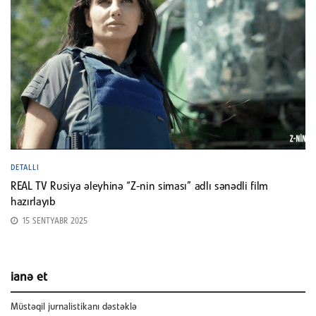
DETALLI
REAL TV Rusiya əleyhinə “Z-nin siması” adlı sənədli film
hazırlayıb
15 SENTYABR 2025
ianə et
Müstəqil jurnalistikanı dəstəklə