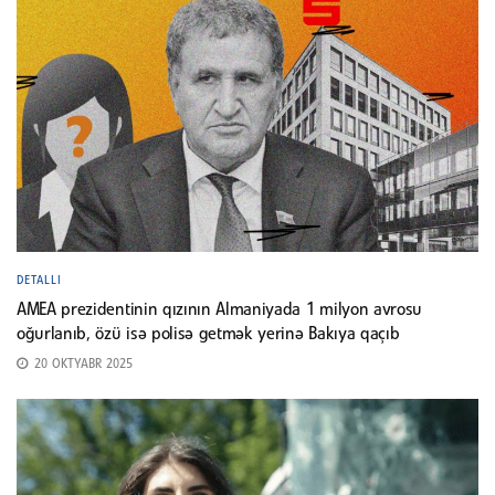
DETALLI
AMEA prezidentinin qızının Almaniyada 1 milyon avrosu
oğurlanıb, özü isə polisə getmək yerinə Bakıya qaçıb
20 OKTYABR 2025