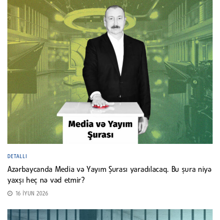
DETALLI
Azərbaycanda Media və Yayım Şurası yaradılacaq. Bu şura niyə
yaxşı heç nə vəd etmir?
16 İYUN 2026