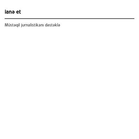
ianə et
Müstəqil jurnalistikanı dəstəklə