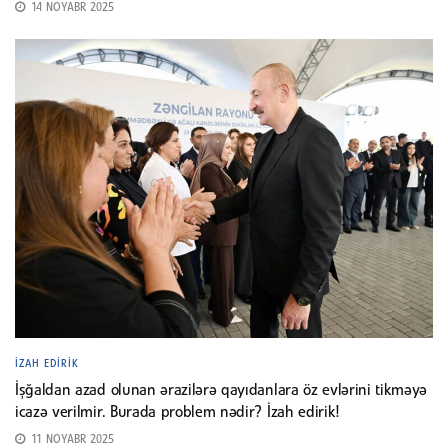
14 NOYABR 2025
İZAH EDIRIK
İşğaldan azad olunan ərazilərə qayıdanlara öz evlərini tikməyə
icazə verilmir. Burada problem nədir? İzah edirik!
11 NOYABR 2025