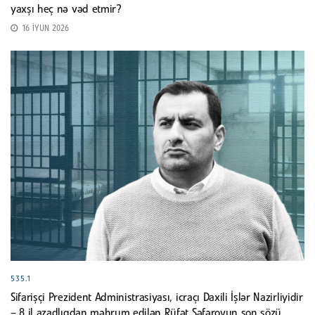
yaxşı heç nə vəd etmir?
16 İYUN 2026
535.1
Sifarişçi Prezident Administrasiyası, icraçı Daxili İşlər Nazirliyidir
– 8 il azadlıqdan məhrum edilən Rüfət Səfərovun son sözü