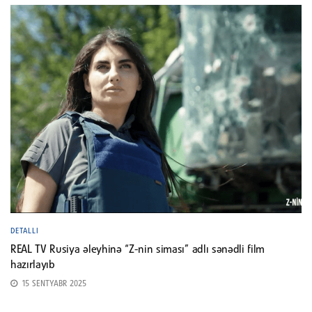
DETALLI
REAL TV Rusiya əleyhinə “Z-nin siması” adlı sənədli film
hazırlayıb
15 SENTYABR 2025