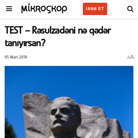
IANƏ ET
TEST – Rəsulzadəni nə qədər
tanıyırsan?
A
A
05 Mart 2018