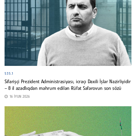
535.1
Sifarişçi Prezident Administrasiyası, icraçı Daxili İşlər Nazirliyidir
– 8 il azadlıqdan məhrum edilən Rüfət Səfərovun son sözü
16 İYUN 2026