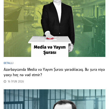
DETALLI
Azərbaycanda Media və Yayım Şurası yaradılacaq. Bu şura niyə
yaxşı heç nə vəd etmir?
16 İYUN 2026