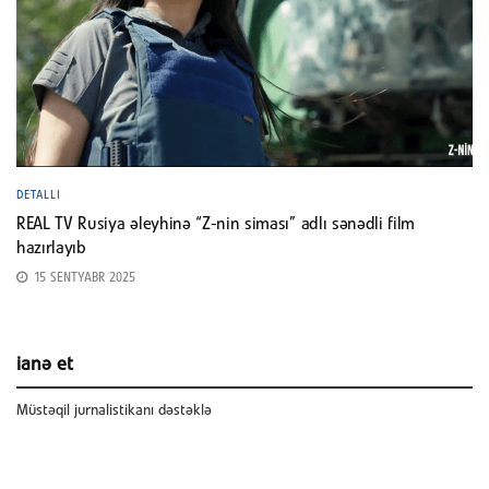
DETALLI
REAL TV Rusiya əleyhinə “Z-nin siması” adlı sənədli film
hazırlayıb
15 SENTYABR 2025
ianə et
Müstəqil jurnalistikanı dəstəklə