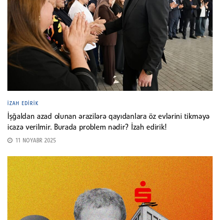
İZAH EDIRIK
İşğaldan azad olunan ərazilərə qayıdanlara öz evlərini tikməyə
icazə verilmir. Burada problem nədir? İzah edirik!
11 NOYABR 2025