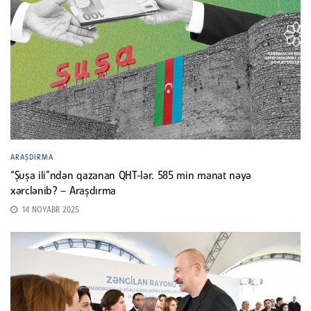
ARAŞDIRMA
“Şuşa ili”ndən qazanan QHT-lər. 585 min manat nəyə
xərclənib? – Araşdırma
14 NOYABR 2025