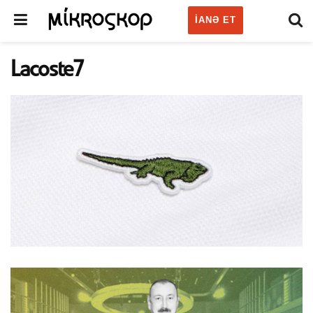
IANƏ ET
Lacoste7