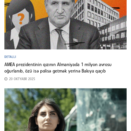
DETALLI
AMEA prezidentinin qızının Almaniyada 1 milyon avrosu
oğurlanıb, özü isə polisə getmək yerinə Bakıya qaçıb
20 OKTYABR 2025