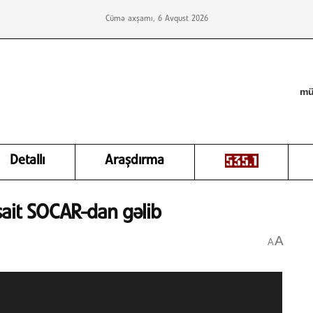
Cümə axşamı, 6 Avqust 2026
mü
Detallı
Araşdırma
sait SOCAR-dan gəlib
A
A