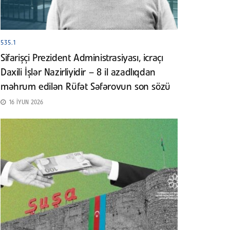
535.1
Sifarişçi Prezident Administrasiyası, icraçı
Daxili İşlər Nazirliyidir – 8 il azadlıqdan
məhrum edilən Rüfət Səfərovun son sözü
16 İYUN 2026