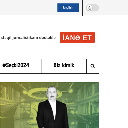
English
IANƏ ET
stəqil jurnalistikanı dəstəklə
#Seçki2024
Biz kimik