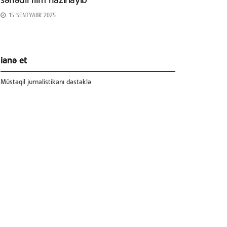
sənədli film hazırlayıb
15 SENTYABR 2025
ianə et
Müstəqil jurnalistikanı dəstəklə