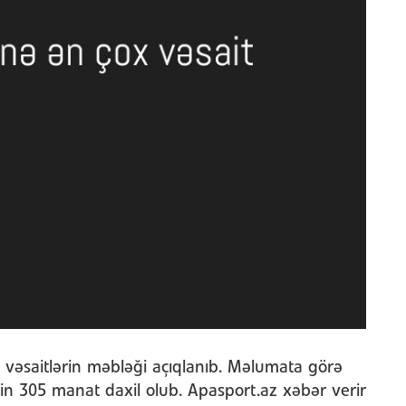
n vəsaitlərin məbləği açıqlanıb. Məlumata görə
n 305 manat daxil olub. Apasport.az xəbər verir