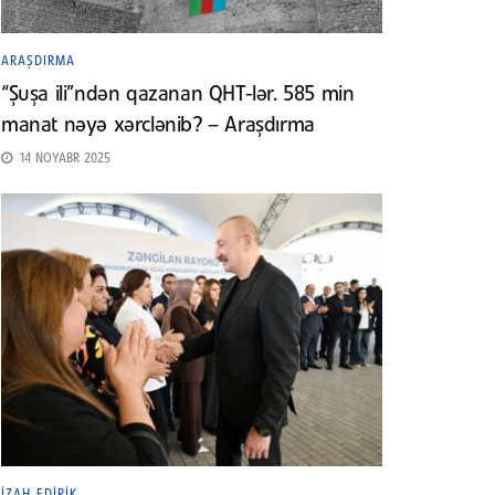
ARAŞDIRMA
“Şuşa ili”ndən qazanan QHT-lər. 585 min
manat nəyə xərclənib? – Araşdırma
14 NOYABR 2025
İZAH EDIRIK