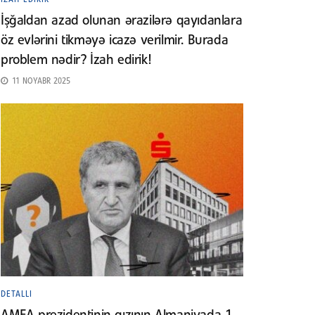
İşğaldan azad olunan ərazilərə qayıdanlara
öz evlərini tikməyə icazə verilmir. Burada
problem nədir? İzah edirik!
11 NOYABR 2025
DETALLI