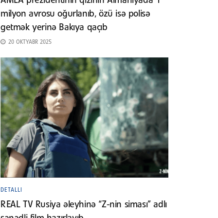
AMEA prezidentinin qızının Almaniyada 1
milyon avrosu oğurlanıb, özü isə polisə
getmək yerinə Bakıya qaçıb
20 OKTYABR 2025
DETALLI
REAL TV Rusiya əleyhinə “Z-nin siması” adlı