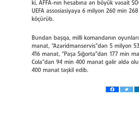
ki, AFFA-nın hesabına ən böyük vəsait S
UEFA assosiasiyaya 6 milyon 260 min 268
köçürüb.
Bundan başqa, milli komandanın oyunlar
manat, “Azəridmanservis”dən 5 milyon 5
416 manat, “Paşa Sığorta”dan 177 min ma
Cola”dan 94 min 400 manat gəlir əldə olu
400 manat təşkil edib.