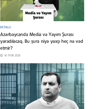
DETALLI
Azərbaycanda Media və Yayım Şurası
yaradılacaq. Bu şura niyə yaxşı heç nə vəd
etmir?
16 İYUN 2026