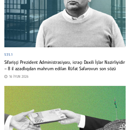
535.1
Sifarişçi Prezident Administrasiyası, icraçı Daxili İşlər Nazirliyidir
– 8 il azadlıqdan məhrum edilən Rüfət Səfərovun son sözü
16 İYUN 2026