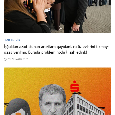
İZAH EDIRIK
İşğaldan azad olunan ərazilərə qayıdanlara öz evlərini tikməyə
icazə verilmir. Burada problem nədir? İzah edirik!
11 NOYABR 2025