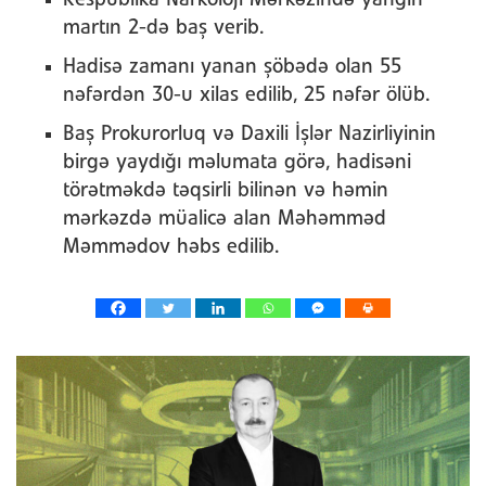
martın 2-də baş verib.
Hadisə zamanı yanan şöbədə olan 55
nəfərdən 30-u xilas edilib, 25 nəfər ölüb.
Baş Prokurorluq və Daxili İşlər Nazirliyinin
birgə yaydığı məlumata görə, hadisəni
törətməkdə təqsirli bilinən və həmin
mərkəzdə müalicə alan Məhəmməd
Məmmədov həbs edilib.