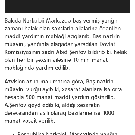
Bakıda Narkoloji Mərkəzdə baş vermiş yanğın
zamanı həlak olan şəxslərin ailələrinə ödənilən
maddi yardımın məbləği açıqlanıb. Baş nazirin
müavini, yanğınla əlaqədar yaradılan Dövlət
Komissiyasının sədri Abid Şərifov bildirib ki, həlak
olan hər bir şəxsin ailəsinə 10 min manat
məbləğində yardım edilib.
Azvision.az-ın məlumatına görə, Baş nazirin
müavini vurğulayıb ki, xəsarət alanlara isə orta
hesabla 500 manat maddi yardım göstərilib.
A.Şərifov qeyd edib ki, aldığı xəsarətin
dərəcəsindən asılı olaraq bəzilərinə isə 1000
manat vəsait verilib.
Respublika Narkoloji Mərkəzində yanğın