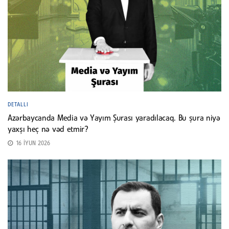
DETALLI
Azərbaycanda Media və Yayım Şurası yaradılacaq. Bu şura niyə
yaxşı heç nə vəd etmir?
16 İYUN 2026