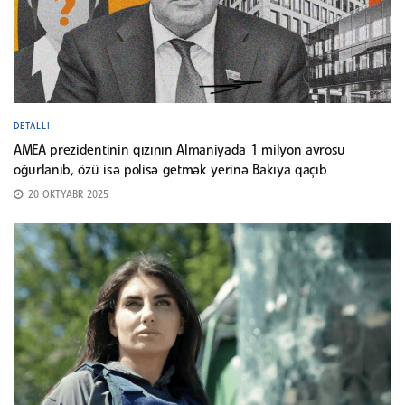
DETALLI
AMEA prezidentinin qızının Almaniyada 1 milyon avrosu
oğurlanıb, özü isə polisə getmək yerinə Bakıya qaçıb
20 OKTYABR 2025