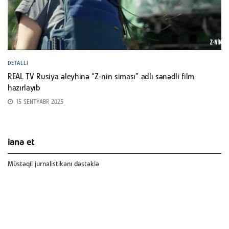
DETALLI
REAL TV Rusiya əleyhinə “Z-nin siması” adlı sənədli film
hazırlayıb
15 SENTYABR 2025
ianə et
Müstəqil jurnalistikanı dəstəklə