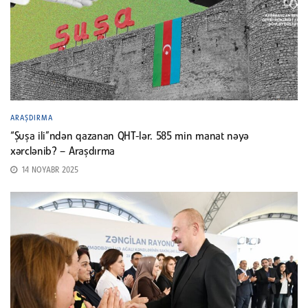
ARAŞDIRMA
“Şuşa ili”ndən qazanan QHT-lər. 585 min manat nəyə
xərclənib? – Araşdırma
14 NOYABR 2025