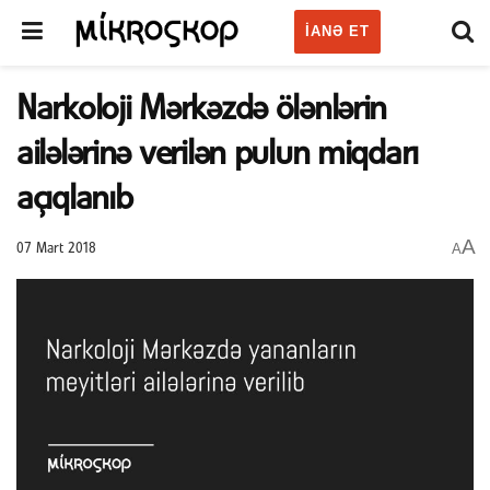
IANƏ ET
Narkoloji Mərkəzdə ölənlərin
ailələrinə verilən pulun miqdarı
açıqlanıb
A
A
07 Mart 2018