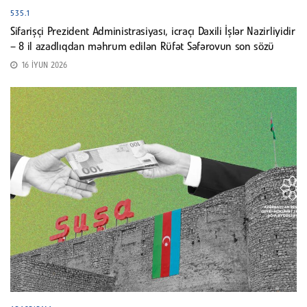
535.1
Sifarişçi Prezident Administrasiyası, icraçı Daxili İşlər Nazirliyidir
– 8 il azadlıqdan məhrum edilən Rüfət Səfərovun son sözü
16 İYUN 2026