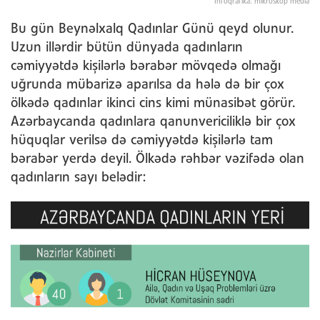
İnfoqrafika: mikroskop media
Bu gün Beynəlxalq Qadınlar Günü qeyd olunur.
Uzun illərdir bütün dünyada qadınların
cəmiyyətdə kişilərlə bərabər mövqedə olmağı
uğrunda mübarizə aparılsa da hələ də bir çox
ölkədə qadınlar ikinci cins kimi münasibət görür.
Azərbaycanda qadınlara qanunvericiliklə bir çox
hüquqlar verilsə də cəmiyyətdə kişilərlə tam
bərabər yerdə deyil. Ölkədə rəhbər vəzifədə olan
qadınların sayı belədir: