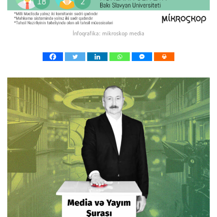
İnfoqrafika: mikroskop media