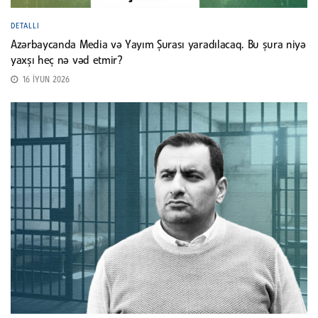
DETALLI
Azərbaycanda Media və Yayım Şurası yaradılacaq. Bu şura niyə
yaxşı heç nə vəd etmir?
16 İYUN 2026