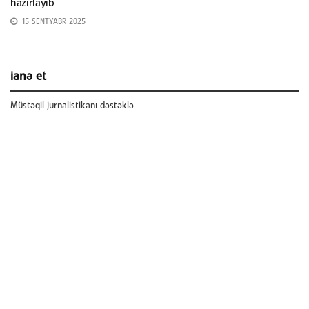
hazırlayıb
15 SENTYABR 2025
ianə et
Müstəqil jurnalistikanı dəstəklə