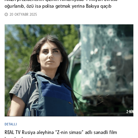
oğurlanıb, özü isə polisə getmək yerinə Bakıya qaçıb
20 OKTYABR 2025
DETALLI
REAL TV Rusiya əleyhinə “Z-nin siması” adlı sənədli film