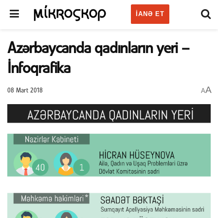
IANƏ ET
Azərbaycanda qadınların yeri –
İnfoqrafika
A
A
08 Mart 2018