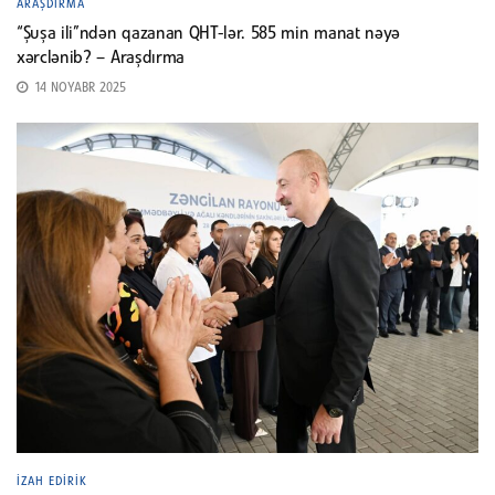
ARAŞDIRMA
“Şuşa ili”ndən qazanan QHT-lər. 585 min manat nəyə
xərclənib? – Araşdırma
14 NOYABR 2025
İZAH EDIRIK