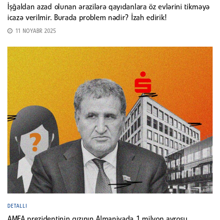
İşğaldan azad olunan ərazilərə qayıdanlara öz evlərini tikməyə
icazə verilmir. Burada problem nədir? İzah edirik!
11 NOYABR 2025
DETALLI
AMEA prezidentinin qızının Almaniyada 1 milyon avrosu