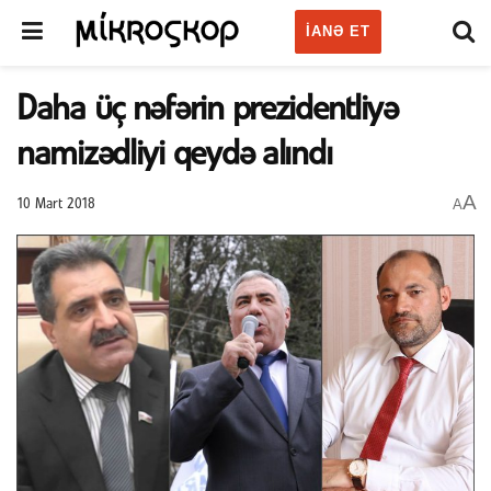
IANƏ ET
Daha üç nəfərin prezidentliyə
namizədliyi qeydə alındı
A
A
10 Mart 2018