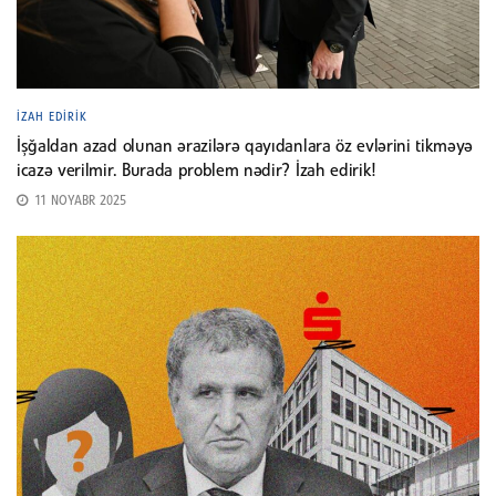
İZAH EDIRIK
İşğaldan azad olunan ərazilərə qayıdanlara öz evlərini tikməyə
icazə verilmir. Burada problem nədir? İzah edirik!
11 NOYABR 2025