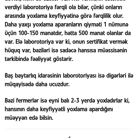
verdiyi laborotoriya fərqli ola bilər, çünki onların
arasında yoxlama keyfiyyətinə görə fərqlilik olur.
Daha yaxşı yoxlama aparanların qiyməti 1 nümunə
üçün 100-150 manatdır, hətta 500 manat olanlar da
var. Elə laborotoriya var ki, onun sertifikat vermək
hüquq var, bəziləri isə sadəcə hansısa müəssisənin
tərkibində fəaliyyət göstərir.
Baş baytarlıq idarəsinin laborotoriyası isə digərləri ilə
müqayisədə daha ucuzdur.
Bəzi fermerlər isə eyni balı 2-3 yerdə yoxladırlar ki,
hansının daha keyfiyyətli yoxlama apardığını
müəyyən edə bilsin.