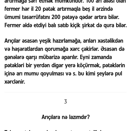
artırmağa sərf etmək mümkündür. 100 arı ailəsi olan
fermer hər il 20 pətək artırmaqla beş il ərzində
ümumi təsərrüfatını 200 pətəyə qədər artıra bilər.
Fermer əldə etdiyi balı satıb kiçik şirkət də qura bilər.
Arıçılar əsasən yeşik hazırlamağa, arıları xəstəlikdən
və həşəratlardan qorumağa xərc çəkirlər. Əsasən də
gənələrə qarşı mübarizə aparılır. Eyni zamanda
pətəkləri bir yerdən digər yerə köçürmək, pətəklərin
içinə arı mumu qoyulması və s. bu kimi şeylərə pul
xərclənir.
3
Arıçılara nə lazımdır?