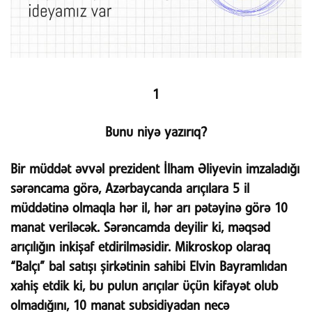
1
Bunu niyə yazırıq?
Bir müddət əvvəl prezident İlham Əliyevin imzaladığı
sərəncama görə, Azərbaycanda arıçılara 5 il
müddətinə olmaqla hər il, hər arı pətəyinə görə 10
manat veriləcək. Sərəncamda deyilir ki, məqsəd
arıçılığın inkişaf etdirilməsidir. Mikroskop olaraq
“Balçı” bal satışı şirkətinin sahibi Elvin Bayramlıdan
xahiş etdik ki, bu pulun arıçılar üçün kifayət olub
olmadığını, 10 manat subsidiyadan necə