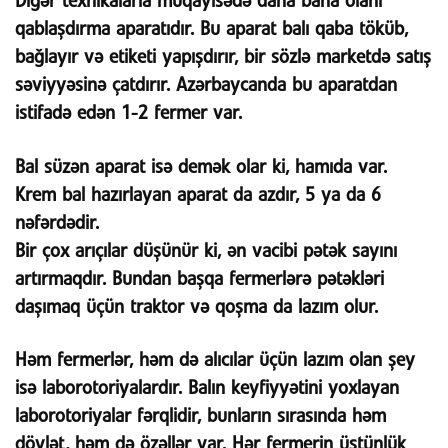
Digər texnikalarla müqayisədə daha baha olanı
qablaşdırma aparatıdır. Bu aparat balı qaba töküb,
bağlayır və etiketi yapışdırır, bir sözlə marketdə satış
səviyyəsinə çatdırır. Azərbaycanda bu aparatdan
istifadə edən 1-2 fermer var.
Bal süzən aparat isə demək olar ki, hamıda var.
Krem bal hazırlayan aparat da azdır, 5 ya da 6
nəfərdədir.
Bir çox arıçılar düşünür ki, ən vacibi pətək sayını
artırmaqdır. Bundan başqa fermerlərə pətəkləri
daşımaq üçün traktor və qoşma da lazım olur.
Həm fermerlər, həm də alıcılar üçün lazım olan şey
isə laborotoriyalardır. Balın keyfiyyətini yoxlayan
laborotoriyalar fərqlidir, bunların sırasında həm
dövlət, həm də özəllər var. Hər fermerin üstünlük