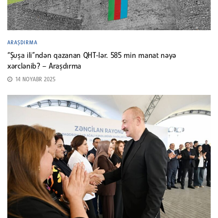
ARAŞDIRMA
“Şuşa ili”ndən qazanan QHT-lər. 585 min manat nəyə
xərclənib? – Araşdırma
14 NOYABR 2025