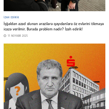
İZAH EDIRIK
İşğaldan azad olunan ərazilərə qayıdanlara öz evlərini tikməyə
icazə verilmir. Burada problem nədir? İzah edirik!
11 NOYABR 2025