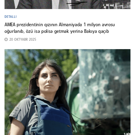
DETALLI
AMEA prezidentinin qızının Almaniyada 1 milyon avrosu
oğurlanıb, özü isə polisə getmək yerinə Bakıya qaçıb
20 OKTYABR 2025