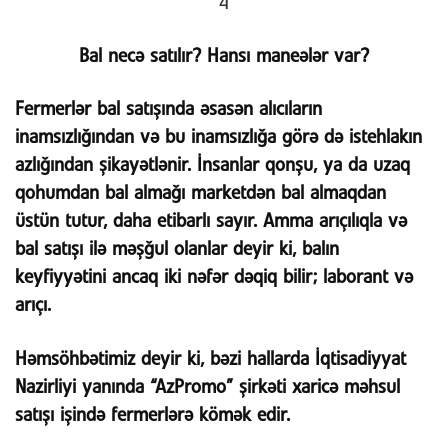
4
Bal necə satılır? Hansı maneələr var?
Fermerlər bal satışında əsasən alıcıların
inamsızlığından və bu inamsızlığa görə də istehlakın
azlığından şikayətlənir. İnsanlar qonşu, ya da uzaq
qohumdan bal almağı marketdən bal almaqdan
üstün tutur, daha etibarlı sayır. Amma arıçılıqla və
bal satışı ilə məşğul olanlar deyir ki, balın
keyfiyyətini ancaq iki nəfər dəqiq bilir; laborant və
arıçı.
Həmsöhbətimiz deyir ki, bəzi hallarda İqtisadiyyat
Nazirliyi yanında “AzPromo” şirkəti xaricə məhsul
satışı işində fermerlərə kömək edir.