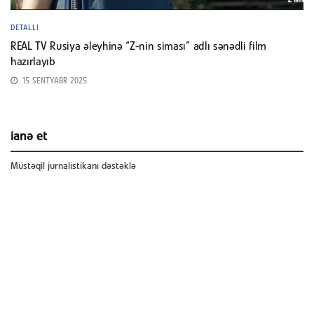
DETALLI
REAL TV Rusiya əleyhinə “Z-nin siması” adlı sənədli film
hazırlayıb
15 SENTYABR 2025
ianə et
Müstəqil jurnalistikanı dəstəklə