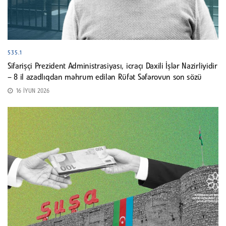
535.1
Sifarişçi Prezident Administrasiyası, icraçı Daxili İşlər Nazirliyidir
– 8 il azadlıqdan məhrum edilən Rüfət Səfərovun son sözü
16 İYUN 2026