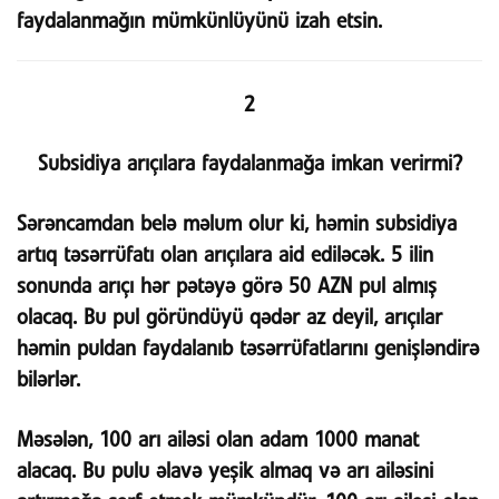
faydalanmağın mümkünlüyünü izah etsin.
2
Subsidiya arıçılara faydalanmağa imkan verirmi?
Sərəncamdan belə məlum olur ki, həmin subsidiya
artıq təsərrüfatı olan arıçılara aid ediləcək. 5 ilin
sonunda arıçı hər pətəyə görə 50 AZN pul almış
olacaq. Bu pul göründüyü qədər az deyil, arıçılar
həmin puldan faydalanıb təsərrüfatlarını genişləndirə
bilərlər.
Məsələn, 100 arı ailəsi olan adam 1000 manat
alacaq. Bu pulu əlavə yeşik almaq və arı ailəsini