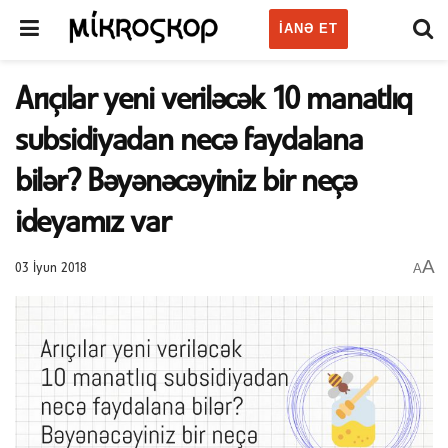
IANƏ ET
Arıçılar yeni veriləcək 10 manatlıq
subsidiyadan necə faydalana
bilər? Bəyənəcəyiniz bir neçə
ideyamız var
A
A
03 İyun 2018