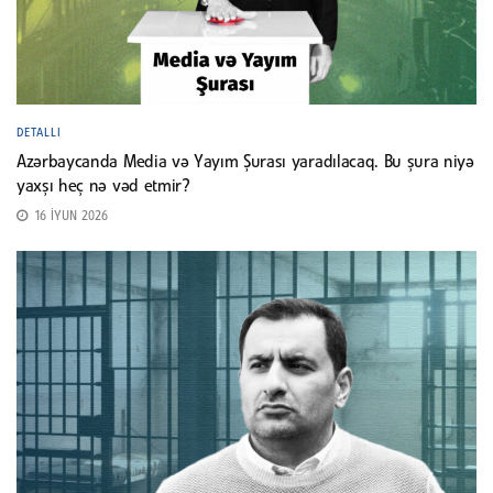
DETALLI
Azərbaycanda Media və Yayım Şurası yaradılacaq. Bu şura niyə
yaxşı heç nə vəd etmir?
16 İYUN 2026