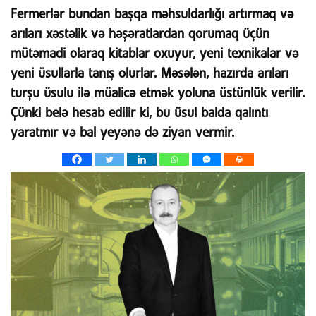
Fermerlər bundan başqa məhsuldarlığı artırmaq və
arıları xəstəlik və həşəratlardan qorumaq üçün
mütəmadi olaraq kitablar oxuyur, yeni texnikalar və
yeni üsullarla tanış olurlar. Məsələn, hazırda arıları
turşu üsulu ilə müalicə etmək yoluna üstünlük verilir.
Çünki belə hesab edilir ki, bu üsul balda qalıntı
yaratmır və bal yeyənə də ziyan vermir.