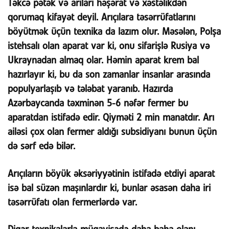
Təkcə pətək və arıları həşərat və xəstəlikdən
qorumaq kifayət deyil. Arıçılara təsərrüfatlarını
böyütmək üçün texnika da lazım olur. Məsələn, Polşa
istehsalı olan aparat var ki, onu sifarişlə Rusiya və
Ukraynadan almaq olar. Həmin aparat krem bal
hazırlayır ki, bu da son zamanlar insanlar arasında
populyarlaşıb və tələbat yaranıb. Hazırda
Azərbaycanda təxminən 5-6 nəfər fermer bu
aparatdan istifadə edir. Qiyməti 2 min manatdır. Arı
ailəsi çox olan fermer aldığı subsidiyanı bunun üçün
də sərf edə bilər.
Arıçıların böyük əksəriyyətinin istifadə etdiyi aparat
isə bal süzən maşınlardır ki, bunlar əsasən daha iri
təsərrüfatı olan fermerlərdə var.