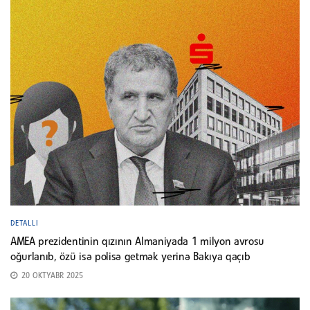
DETALLI
AMEA prezidentinin qızının Almaniyada 1 milyon avrosu
oğurlanıb, özü isə polisə getmək yerinə Bakıya qaçıb
20 OKTYABR 2025