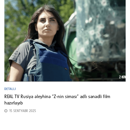
DETALLI
REAL TV Rusiya əleyhinə “Z-nin siması” adlı sənədli film
hazırlayıb
15 SENTYABR 2025