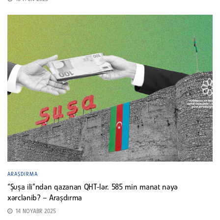
ARAŞDIRMA
“Şuşa ili”ndən qazanan QHT-lər. 585 min manat nəyə
xərclənib? – Araşdırma
14 NOYABR 2025