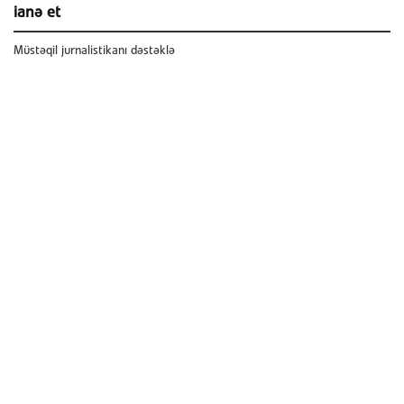
ianə et
Müstəqil jurnalistikanı dəstəklə