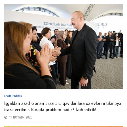
İZAH EDIRIK
İşğaldan azad olunan ərazilərə qayıdanlara öz evlərini tikməyə
icazə verilmir. Burada problem nədir? İzah edirik!
11 NOYABR 2025