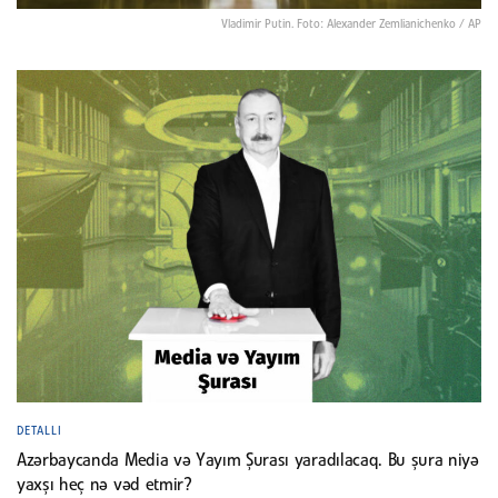
Vladimir Putin. Foto: Alexander Zemlianichenko / AP
DETALLI
Azərbaycanda Media və Yayım Şurası yaradılacaq. Bu şura niyə
yaxşı heç nə vəd etmir?