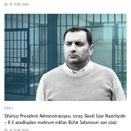
16 İYUN 2026
535.1
Sifarişçi Prezident Administrasiyası, icraçı Daxili İşlər Nazirliyidir
– 8 il azadlıqdan məhrum edilən Rüfət Səfərovun son sözü
16 İYUN 2026