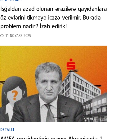
İşğaldan azad olunan ərazilərə qayıdanlara
öz evlərini tikməyə icazə verilmir. Burada
problem nədir? İzah edirik!
11 NOYABR 2025
DETALLI