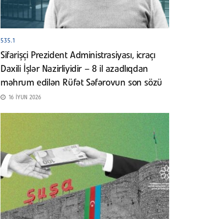
535.1
Sifarişçi Prezident Administrasiyası, icraçı
Daxili İşlər Nazirliyidir – 8 il azadlıqdan
məhrum edilən Rüfət Səfərovun son sözü
16 İYUN 2026