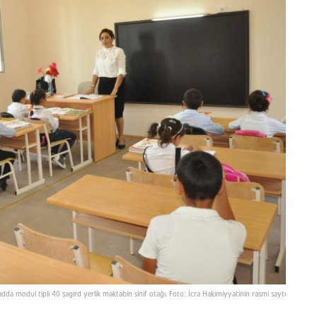
dda modul tipli 40 şagird yerlik məktəbin sinif otağı. Foto: İcra Hakimiyyətinin rəsmi saytı