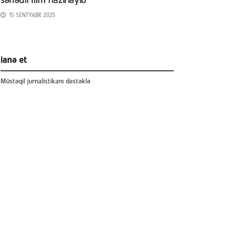
sənədli film hazırlayıb
15 SENTYABR 2025
ianə et
Müstəqil jurnalistikanı dəstəklə