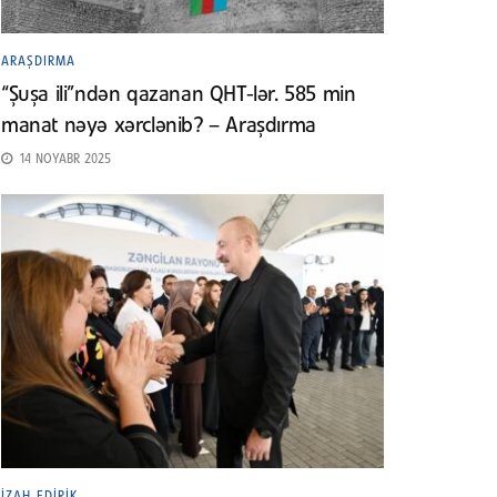
ARAŞDIRMA
“Şuşa ili”ndən qazanan QHT-lər. 585 min
manat nəyə xərclənib? – Araşdırma
14 NOYABR 2025
İZAH EDIRIK