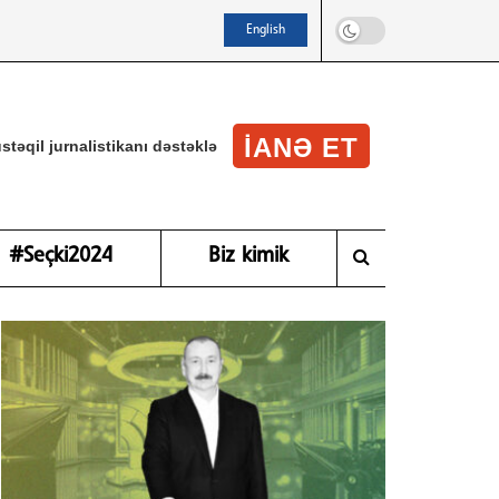
English
IANƏ ET
stəqil jurnalistikanı dəstəklə
#Seçki2024
Biz kimik