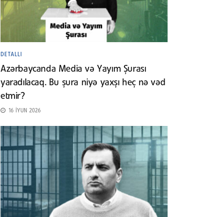
DETALLI
Azərbaycanda Media və Yayım Şurası
yaradılacaq. Bu şura niyə yaxşı heç nə vəd
etmir?
16 İYUN 2026