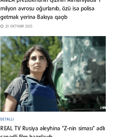
AMEA prezidentinin qızının Almaniyada 1
milyon avrosu oğurlanıb, özü isə polisə
getmək yerinə Bakıya qaçıb
20 OKTYABR 2025
DETALLI
REAL TV Rusiya əleyhinə “Z-nin siması” adlı