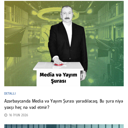
DETALLI
Azərbaycanda Media və Yayım Şurası yaradılacaq. Bu şura niyə
yaxşı heç nə vəd etmir?
16 İYUN 2026