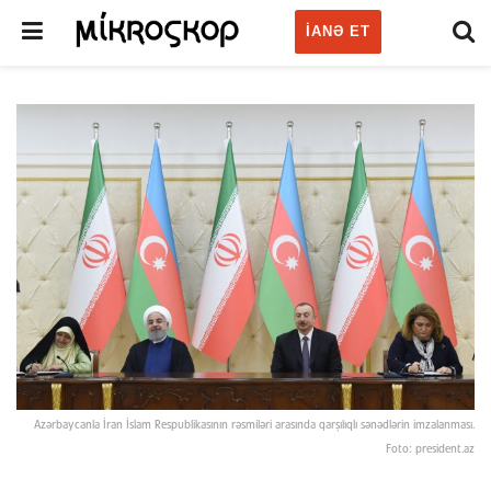
IANƏ ET
Azərbaycanla İran İslam Respublikasının rəsmiləri arasında qarşılıqlı sənədlərin imzalanması.
Foto: president.az