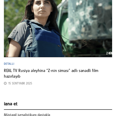
DETALLI
REAL TV Rusiya əleyhinə “Z-nin siması” adlı sənədli film
hazırlayıb
15 SENTYABR 2025
ianə et
Müstəqil jurnalistikanı dəstəklə