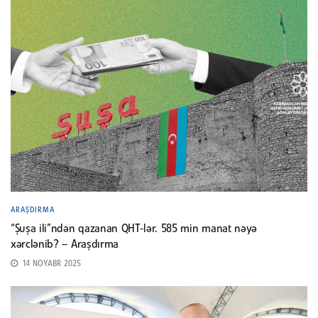
ARAŞDIRMA
“Şuşa ili”ndən qazanan QHT-lər. 585 min manat nəyə
xərclənib? – Araşdırma
14 NOYABR 2025