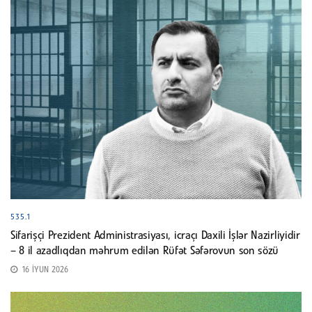
535.1
Sifarişçi Prezident Administrasiyası, icraçı Daxili İşlər Nazirliyidir
– 8 il azadlıqdan məhrum edilən Rüfət Səfərovun son sözü
16 İYUN 2026