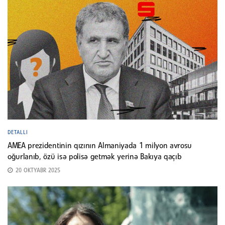
DETALLI
AMEA prezidentinin qızının Almaniyada 1 milyon avrosu
oğurlanıb, özü isə polisə getmək yerinə Bakıya qaçıb
20 OKTYABR 2025