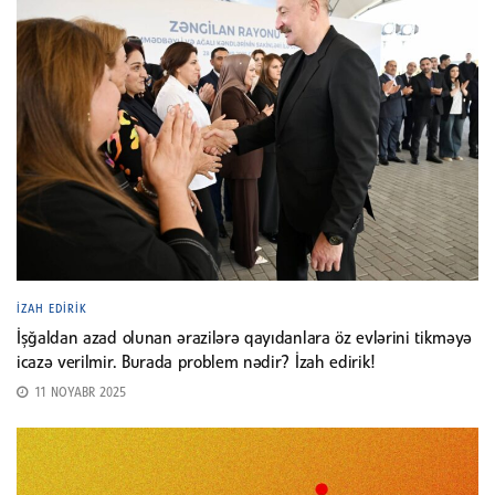
İZAH EDIRIK
İşğaldan azad olunan ərazilərə qayıdanlara öz evlərini tikməyə
icazə verilmir. Burada problem nədir? İzah edirik!
11 NOYABR 2025