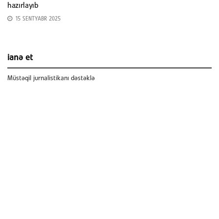
hazırlayıb
15 SENTYABR 2025
ianə et
Müstəqil jurnalistikanı dəstəklə