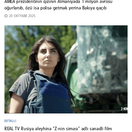
AMEA prezidentinin qızının Almaniyada 1 milyon avrosu
oğurlanıb, özü isə polisə getmək yerinə Bakıya qaçıb
20 OKTYABR 2025
DETALLI
REAL TV Rusiya əleyhinə “Z-nin siması” adlı sənədli film