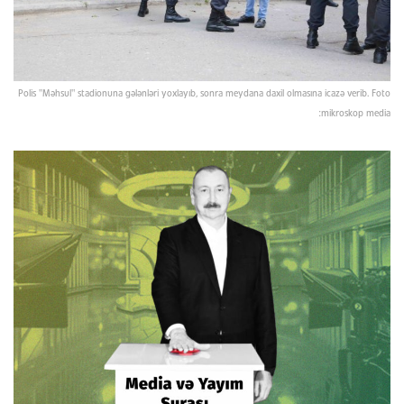
Polis "Məhsul" stadionuna gələnləri yoxlayıb, sonra meydana daxil olmasına icazə verib. Foto
:mikroskop media