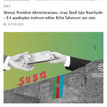
535.1
Sifarişçi Prezident Administrasiyası, icraçı Daxili İşlər Nazirliyidir
– 8 il azadlıqdan məhrum edilən Rüfət Səfərovun son sözü
16 İYUN 2026