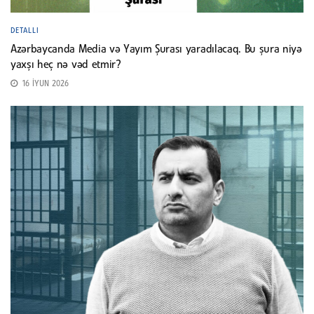
DETALLI
Azərbaycanda Media və Yayım Şurası yaradılacaq. Bu şura niyə
yaxşı heç nə vəd etmir?
16 İYUN 2026