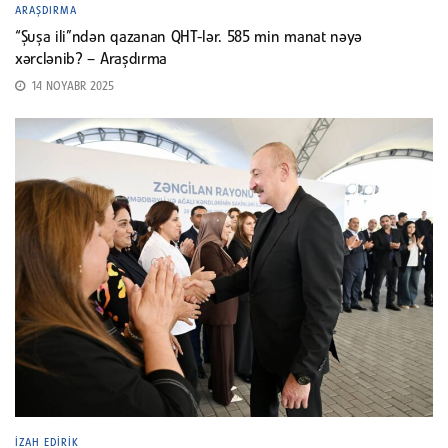
ARAŞDIRMA
“Şuşa ili”ndən qazanan QHT-lər. 585 min manat nəyə
xərclənib? – Araşdırma
14 NOYABR 2025
İZAH EDIRIK