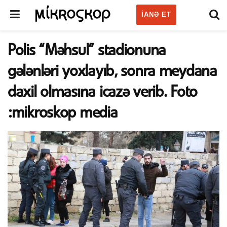
IANƏ ET
Polis “Məhsul” stadionuna
gələnləri yoxlayıb, sonra meydana
daxil olmasına icazə verib. Foto
:mikroskop media