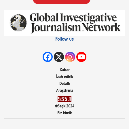
Follow us
Xəbər
İzah edirik
Detallı
Araşdırma
#Seçki2024
Biz kimik