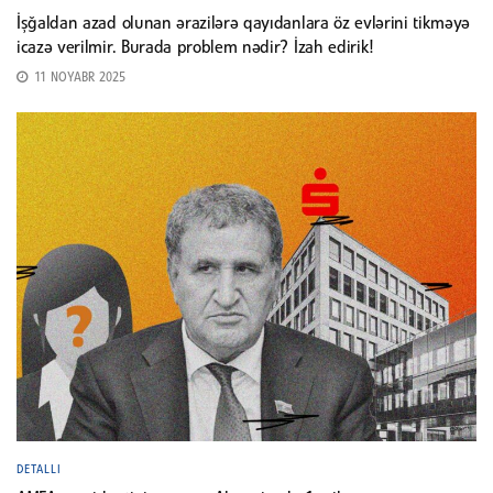
İşğaldan azad olunan ərazilərə qayıdanlara öz evlərini tikməyə
icazə verilmir. Burada problem nədir? İzah edirik!
11 NOYABR 2025
DETALLI